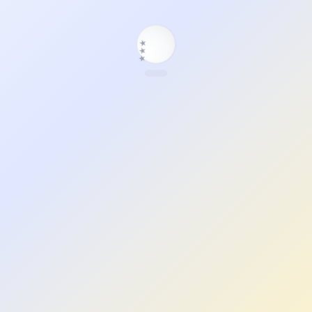
★
★
★