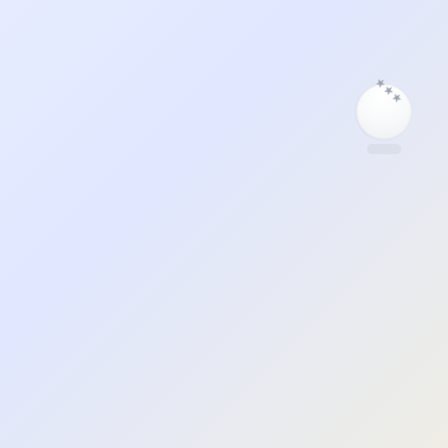
★
★
★