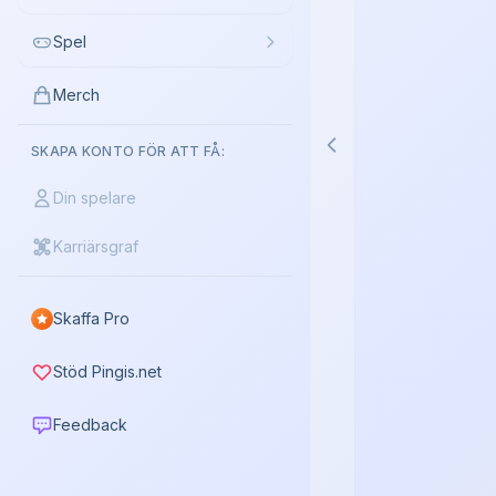
Spel
Merch
SKAPA KONTO FÖR ATT FÅ:
Din spelare
Karriärsgraf
Skaffa Pro
Stöd Pingis.net
Feedback