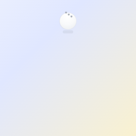
★
★
★