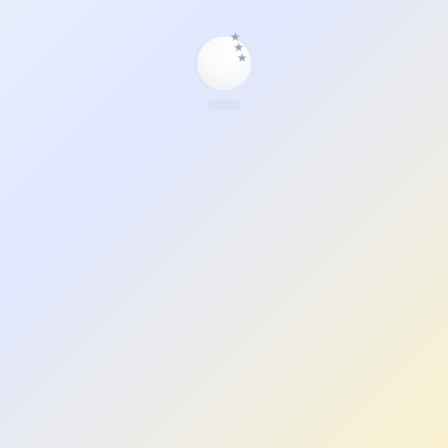
★
★
★