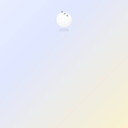
★
★
★