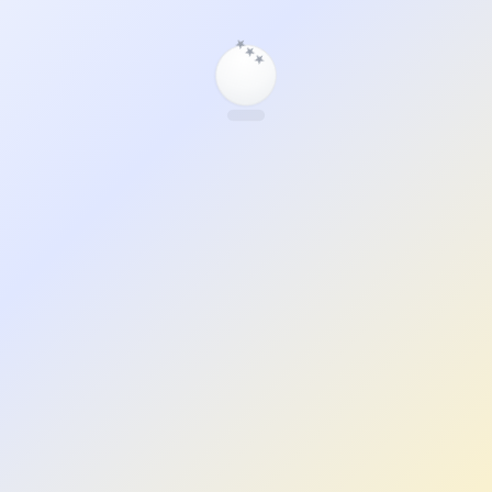
★
★
★