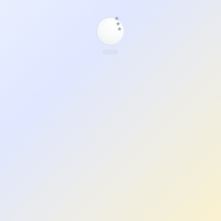
★
★
★