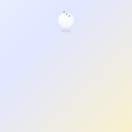
★
★
★