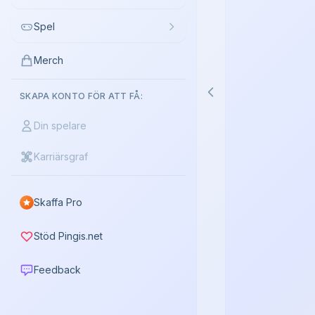
Spel
Merch
SKAPA KONTO FÖR ATT FÅ:
Din spelare
Karriärsgraf
Skaffa Pro
Stöd Pingis.net
Feedback