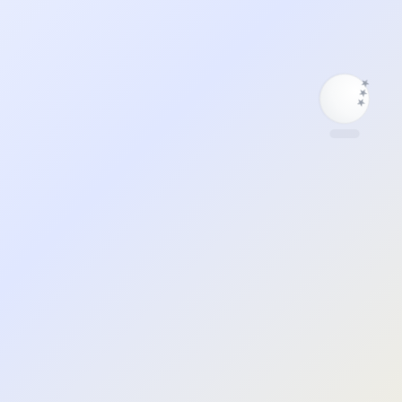
★
★
★