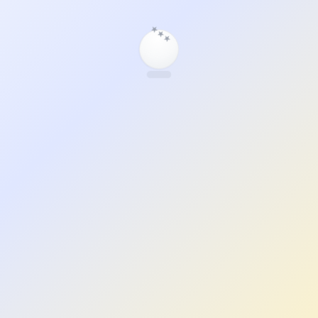
★
★
★