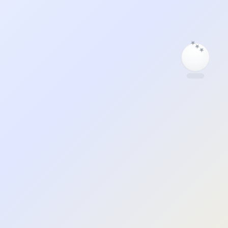
★
★
★