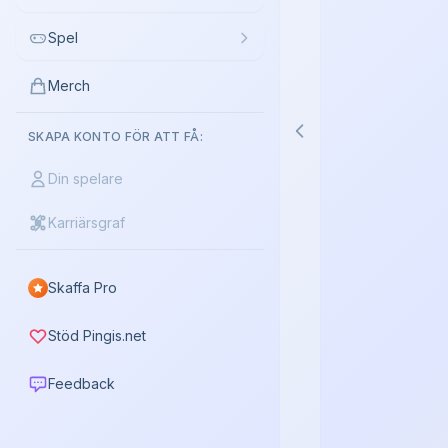
Spel
Merch
SKAPA KONTO FÖR ATT FÅ:
Din spelare
Karriärsgraf
Skaffa Pro
Stöd Pingis.net
Feedback