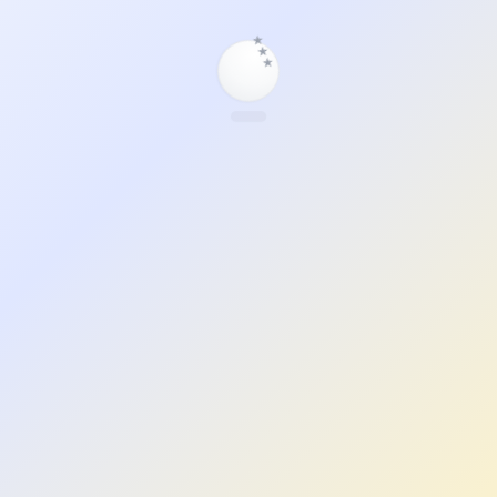
★
★
★