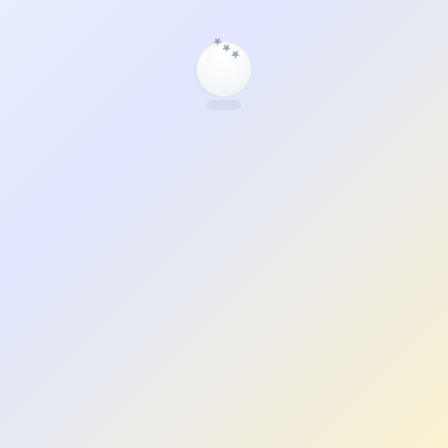
★
★
★