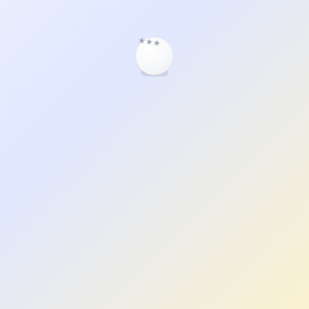
★
★
★