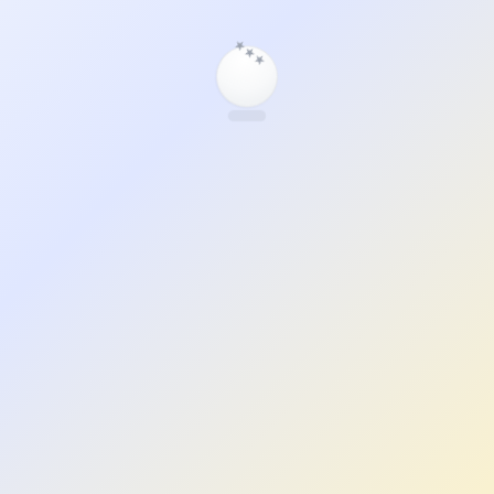
★
★
★