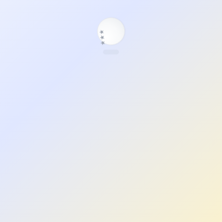
★
★
★