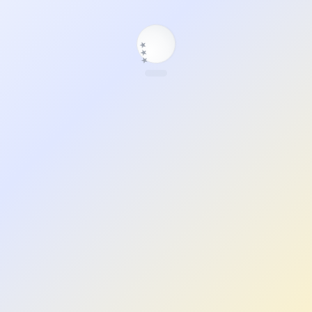
★
★
★