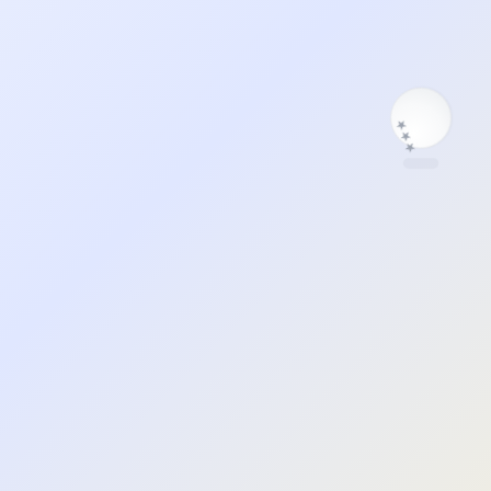
★
★
★