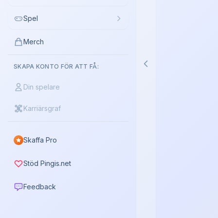
Spel
Merch
SKAPA KONTO FÖR ATT FÅ:
Din spelare
Karriärsgraf
Skaffa Pro
Stöd Pingis.net
Feedback