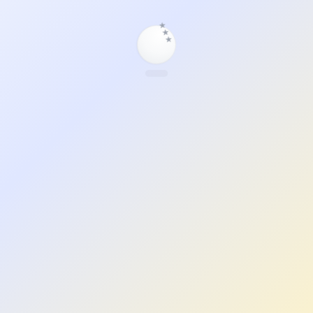
★
★
★