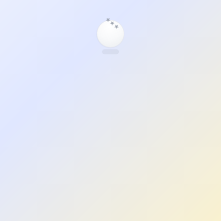
★
★
★