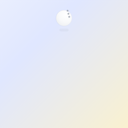
★
★
★