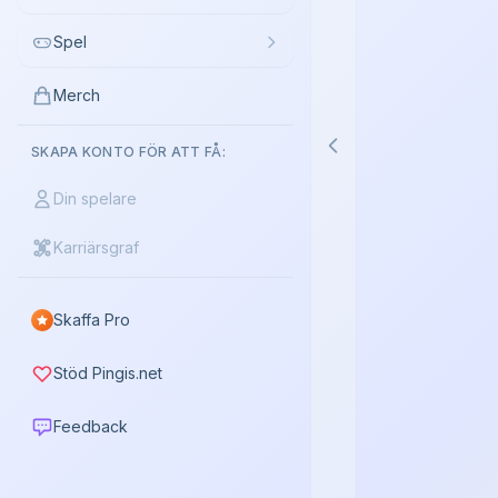
Spel
Merch
SKAPA KONTO FÖR ATT FÅ:
Din spelare
Karriärsgraf
Skaffa Pro
Stöd Pingis.net
Feedback