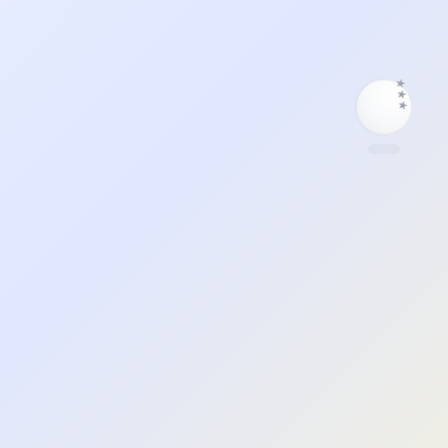
★
★
★