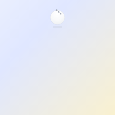
★
★
★