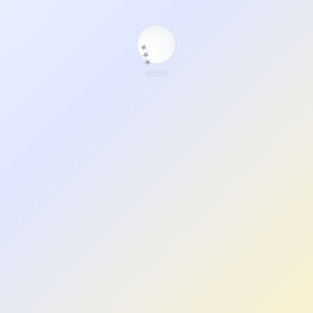
★
★
★