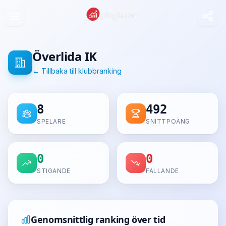
Överlida IK
← Tillbaka till klubbranking
8
492
SPELARE
SNITTPOÄNG
0
0
STIGANDE
FALLANDE
Genomsnittlig ranking över tid