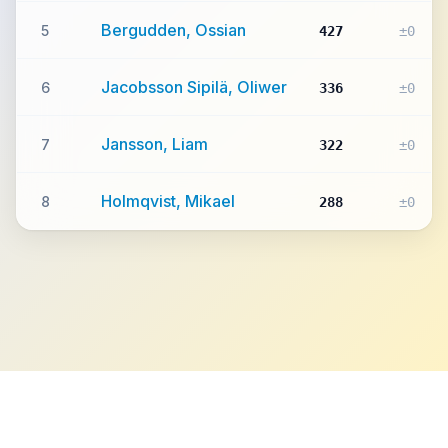
Bergudden, Ossian
5
427
±0
Jacobsson Sipilä, Oliwer
6
336
±0
Jansson, Liam
7
322
±0
Holmqvist, Mikael
8
288
±0
Integritetspolicy
©
2026
pingis.net
hello@pingis.net