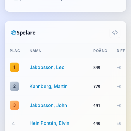
Spelare
PLAC
NAMN
POÄNG
DIFF
Jakobsson, Leo
1
849
±0
Kahnberg, Martin
2
779
±0
Jakobsson, John
3
491
±0
Hein Pontén, Elvin
4
440
±0