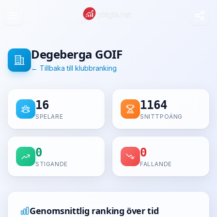
Degeberga GOIF
← Tillbaka till klubbranking
16
1164
SPELARE
SNITTPOÄNG
0
0
STIGANDE
FALLANDE
Genomsnittlig ranking över tid