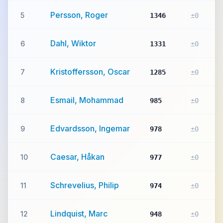
Persson, Roger
5
1346
±0
Dahl, Wiktor
6
1331
±0
Kristoffersson, Oscar
7
1285
±0
Esmail, Mohammad
8
985
±0
Edvardsson, Ingemar
9
978
±0
Caesar, Håkan
10
977
±0
Schrevelius, Philip
11
974
±0
Lindquist, Marc
12
948
±0