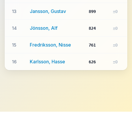
Jansson, Gustav
13
899
±0
Jönsson, Alf
14
824
±0
Fredriksson, Nisse
15
761
±0
Karlsson, Hasse
16
626
±0
Integritetspolicy
©
2026
pingis.net