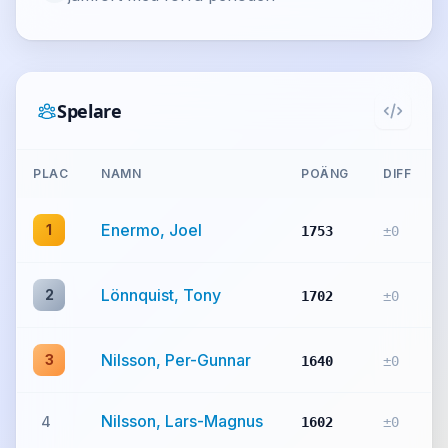
Spelare
PLAC
NAMN
POÄNG
DIFF
Enermo, Joel
1
1753
±0
Lönnquist, Tony
2
1702
±0
Nilsson, Per-Gunnar
3
1640
±0
Nilsson, Lars-Magnus
4
1602
±0