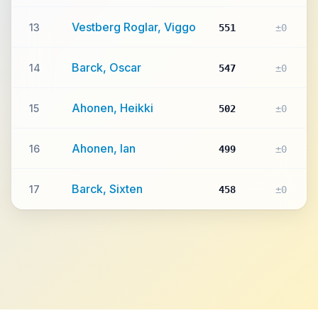
Vestberg Roglar, Viggo
13
551
±0
Barck, Oscar
14
547
±0
Ahonen, Heikki
15
502
±0
Ahonen, Ian
16
499
±0
Barck, Sixten
17
458
±0