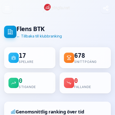
Flens BTK
← Tillbaka till klubbranking
17
678
SPELARE
SNITTPOÄNG
0
0
STIGANDE
FALLANDE
Genomsnittlig ranking över tid