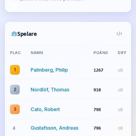
Spelare
PLAC
NAMN
POÄNG
DIFF
Palmberg, Philip
1
1267
±0
Nordlöf, Thomas
2
910
±0
Cato, Robert
3
798
±0
Gustafsson, Andreas
4
796
±0