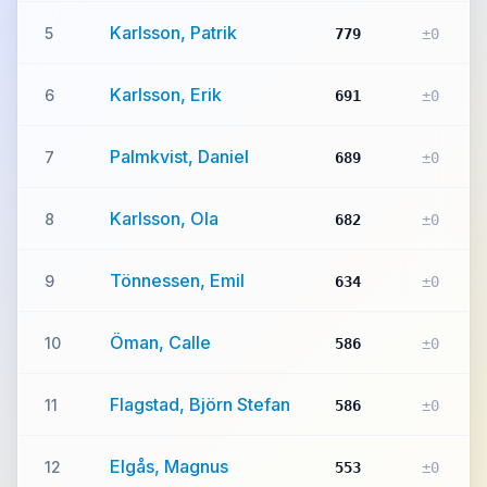
Karlsson, Patrik
5
779
±0
Karlsson, Erik
6
691
±0
Palmkvist, Daniel
7
689
±0
Karlsson, Ola
8
682
±0
Tönnessen, Emil
9
634
±0
Öman, Calle
10
586
±0
Flagstad, Björn Stefan
11
586
±0
Elgås, Magnus
12
553
±0