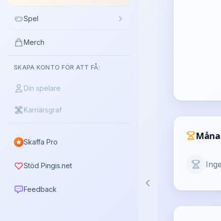
Spel
Merch
SKAPA KONTO FÖR ATT FÅ:
Din spelare
Karriärsgraf
Måna
Skaffa Pro
Ing
Stöd Pingis.net
Feedback