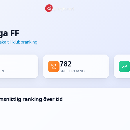
ga FF
aka till klubbranking
782
ARE
SNITTPOÄNG
snittlig ranking över tid