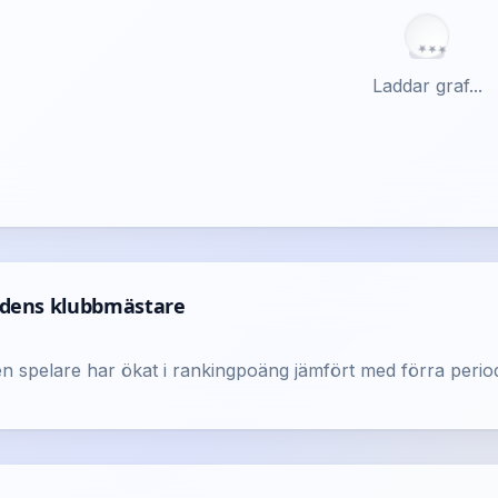
★
★
★
Laddar graf...
dens klubbmästare
en spelare har ökat i rankingpoäng jämfört med förra peri