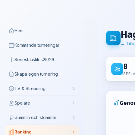
Hem
Ha
← Tillb
Kommande turneringar
Seriestatistik s25/26
8
Skapa egen turnering
SPEL
TV & Streaming
Genom
Spelare
Gummin och stommar
Ranking