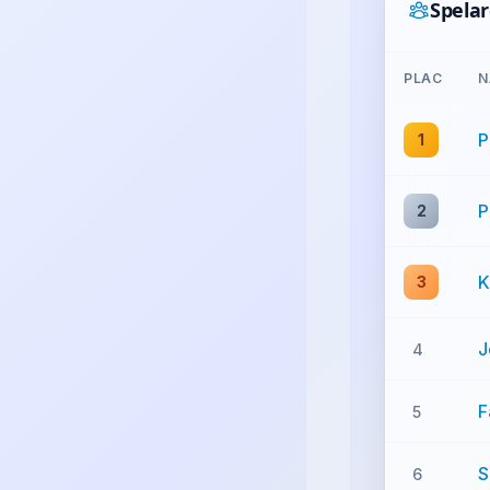
Spela
PLAC
N
P
1
P
2
K
3
J
4
F
5
S
6