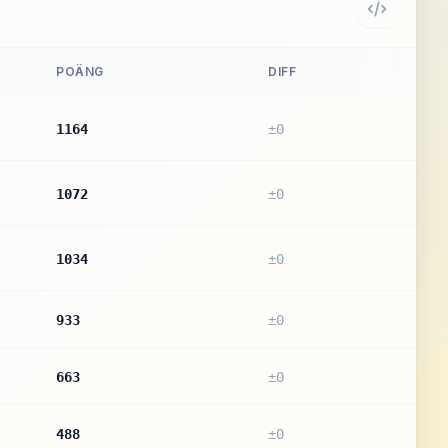
POÄNG
DIFF
1164
±0
1072
±0
1034
±0
933
±0
663
±0
488
±0