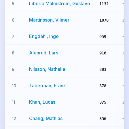
Liborio Malmström, Gustavo
5
1132
±0
Martinsson, Vilmer
6
1078
±0
Engdahl, Inge
7
959
±0
Alenrud, Lars
8
916
±0
Nilsson, Nathalie
9
883
±0
Taberman, Frank
10
878
±0
Khan, Lucas
11
875
±0
Chang, Mathias
12
856
±0