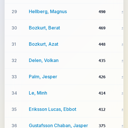
Hellberg, Magnus
29
490
±0
Bozkurt, Berat
30
469
±0
Bozkurt, Azat
31
448
±0
Delen, Volkan
32
435
±0
Palm, Jesper
33
426
±0
Le, Minh
34
414
±0
Eriksson Lucas, Ebbot
35
412
±0
Gustafsson Chaban, Jasper
36
375
±0