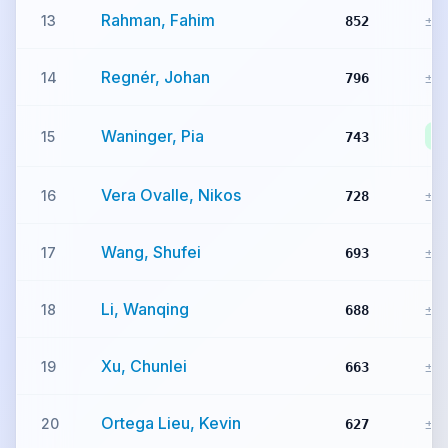
Rahman, Fahim
13
852
±0
Regnér, Johan
14
796
±0
Waninger, Pia
+
15
743
Vera Ovalle, Nikos
16
728
±0
Wang, Shufei
17
693
±0
Li, Wanqing
18
688
±0
Xu, Chunlei
19
663
±0
Ortega Lieu, Kevin
20
627
±0