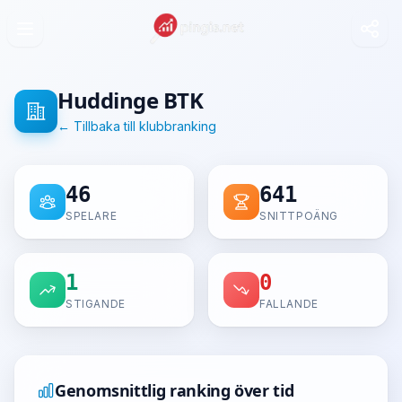
Huddinge BTK
← Tillbaka till klubbranking
46
641
SPELARE
SNITTPOÄNG
1
0
STIGANDE
FALLANDE
Genomsnittlig ranking över tid