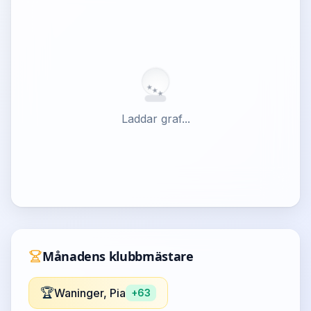
★
★
★
Laddar graf...
Månadens klubbmästare
🏆
Waninger, Pia
+
63