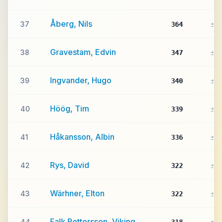
Åberg, Nils
37
364
±0
Gravestam, Edvin
38
347
±0
Ingvander, Hugo
39
340
±0
Höög, Tim
40
339
±0
Håkansson, Albin
41
336
±0
Rys, David
42
322
±0
Wärhner, Elton
43
322
±0
Falk Pettersson, Viking
44