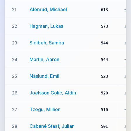
Alenrud, Michael
21
613
±0
Hagman, Lukas
22
573
±0
Sidibeh, Samba
23
544
±0
Martin, Aaron
24
544
±0
Näslund, Emil
25
523
±0
Joelsson Golic, Aldin
26
520
±0
Tzegu, Million
27
510
±0
Cabané Staaf, Julian
28
501
±0