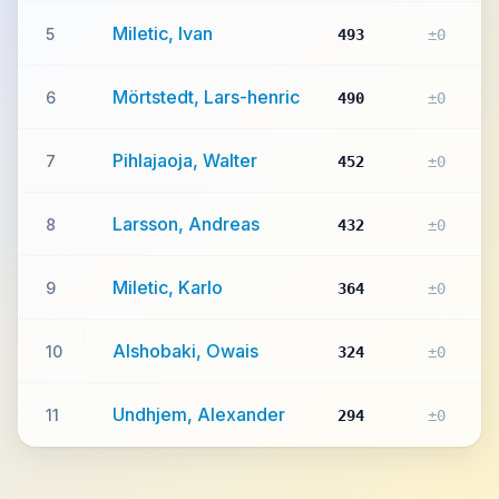
Miletic, Ivan
5
493
±0
Mörtstedt, Lars-henric
6
490
±0
Pihlajaoja, Walter
7
452
±0
Larsson, Andreas
8
432
±0
Miletic, Karlo
9
364
±0
Alshobaki, Owais
10
324
±0
Undhjem, Alexander
11
294
±0