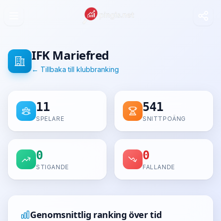
IFK Mariefred
← Tillbaka till klubbranking
11
541
SPELARE
SNITTPOÄNG
0
0
STIGANDE
FALLANDE
Genomsnittlig ranking över tid