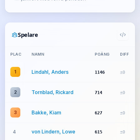
Spelare
PLAC
NAMN
POÄNG
DIFF
Lindahl, Anders
1
1146
±0
Tornblad, Rickard
2
714
±0
Bakke, Kiam
3
627
±0
von Lindern, Lowe
4
615
±0