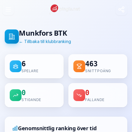
Munkfors BTK
← Tillbaka till klubbranking
6
463
SPELARE
SNITTPOÄNG
0
0
STIGANDE
FALLANDE
Genomsnittlig ranking över tid