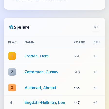
Spelare
PLAC
NAMN
POÄNG
DIFF
Frödén, Liam
1
551
±0
Zetterman, Gustav
2
510
±0
Alahmad, Ahmad
3
485
±0
Engdahl-Hultman, Leo
4
447
±0