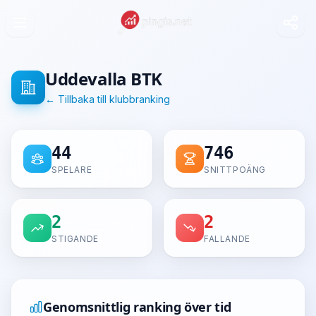
Uddevalla BTK
← Tillbaka till klubbranking
44
746
SPELARE
SNITTPOÄNG
2
2
STIGANDE
FALLANDE
Genomsnittlig ranking över tid