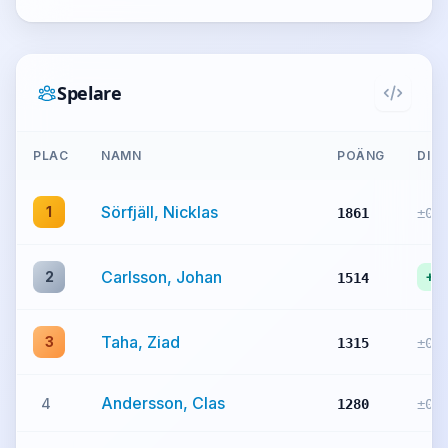
Spelare
PLAC
NAMN
POÄNG
DIFF
Sörfjäll, Nicklas
1
1861
±0
Carlsson, Johan
2
+6
1514
Taha, Ziad
3
1315
±0
Andersson, Clas
4
1280
±0