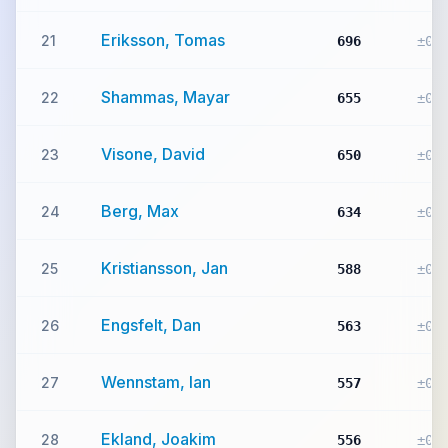
Eriksson, Tomas
21
696
±0
Shammas, Mayar
22
655
±0
Visone, David
23
650
±0
Berg, Max
24
634
±0
Kristiansson, Jan
25
588
±0
Engsfelt, Dan
26
563
±0
Wennstam, Ian
27
557
±0
Ekland, Joakim
28
556
±0