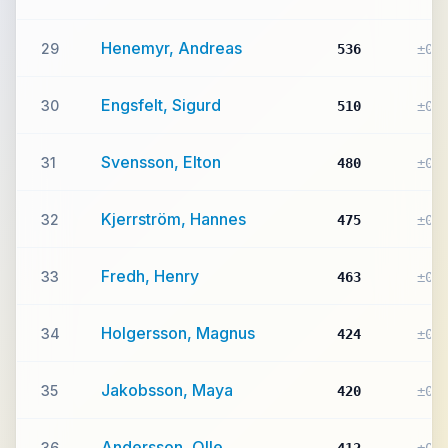
Henemyr, Andreas
29
536
±0
Engsfelt, Sigurd
30
510
±0
Svensson, Elton
31
480
±0
Kjerrström, Hannes
32
475
±0
Fredh, Henry
33
463
±0
Holgersson, Magnus
34
424
±0
Jakobsson, Maya
35
420
±0
Andersson, Olle
36