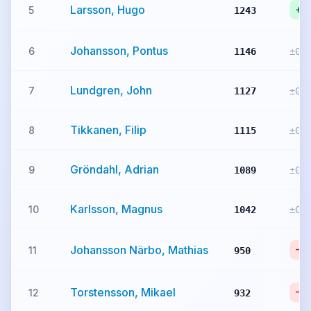
Larsson, Hugo
+8
5
1243
Johansson, Pontus
6
1146
±0
Lundgren, John
7
1127
±0
Tikkanen, Filip
8
1115
±0
Gröndahl, Adrian
9
1089
±0
Karlsson, Magnus
10
1042
±0
Johansson Närbo, Mathias
-2
11
950
Torstensson, Mikael
-15
12
932