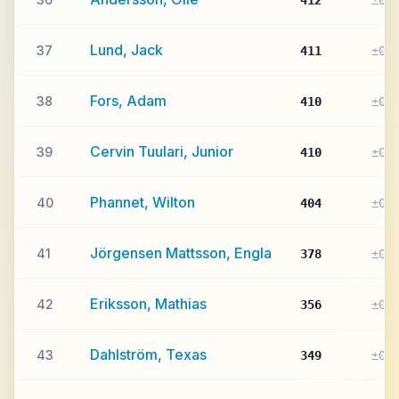
412
±0
Lund, Jack
37
411
±0
Fors, Adam
38
410
±0
Cervin Tuulari, Junior
39
410
±0
Phannet, Wilton
40
404
±0
Jörgensen Mattsson, Engla
41
378
±0
Eriksson, Mathias
42
356
±0
Dahlström, Texas
43
349
±0