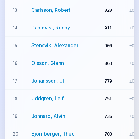
Carlsson, Robert
13
929
±0
Dahlqvist, Ronny
14
911
±0
Stensvik, Alexander
15
900
±0
Olsson, Glenn
16
863
±0
Johansson, Ulf
17
779
±0
Uddgren, Leif
18
751
±0
Johnard, Alvin
19
736
±0
Björnberger, Theo
20
700
±0