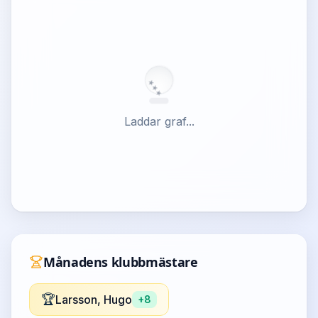
★
★
★
Laddar graf...
Månadens klubbmästare
🏆
Larsson, Hugo
+
8