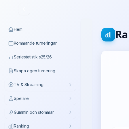
Hem
Ra
Kommande turneringar
Seriestatistik s25/26
Skapa egen turnering
TV & Streaming
Spelare
Gummin och stommar
Ranking