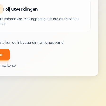
Följ utvecklingen
din månadsvisa rankingpoäng och hur du förbättras
 tid.
 matcher och bygga din rankingpoäng!
to
 ett konto