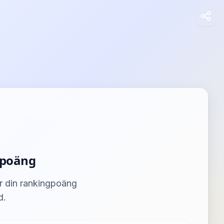
gpoäng
ur din rankingpoäng
d.