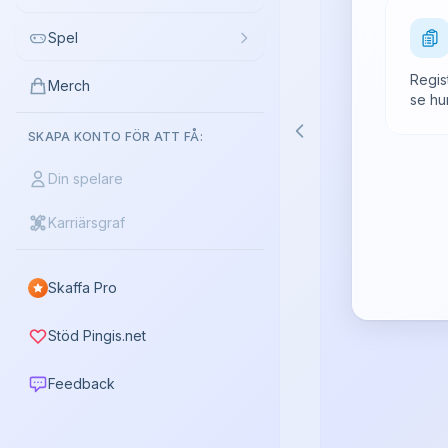
Spel
Regis
Merch
se hu
SKAPA KONTO FÖR ATT FÅ:
Din spelare
Karriärsgraf
Skaffa Pro
Stöd Pingis.net
Feedback