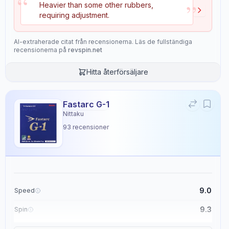
“
”
Heavier than some other rubbers,
requiring adjustment.
Speed
Spin
9.3
9.4
AI-extraherade citat från recensionerna. Läs de fullständiga
recensionerna på
revspin.net
Control
Tackiness
Hitta återförsäljare
9.0
2.1
Fastarc G-1
Weight
Sponge Hardness
Nittaku
5.5
5.4
93
recensioner
Gears
Throw Angle
8.9
5.9
9.0
Speed
Consistency
Durability
9.3
Spin
9.2
7.8
9.1
Control