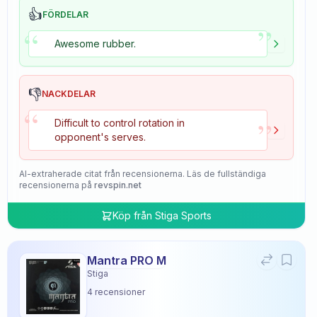
👍
FÖRDELAR
”
“
Awesome rubber.
👎
NACKDELAR
“
”
Difficult to control rotation in
opponent's serves.
AI-extraherade citat från recensionerna. Läs de fullständiga
recensionerna på
revspin.net
Köp från
Stiga Sports
Mantra PRO M
Stiga
4
recensioner