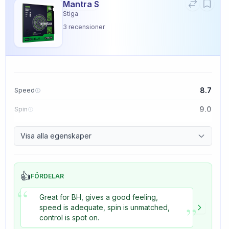
Mantra S
Stiga
3
recensioner
8.7
Speed
9.0
Spin
9.1
Control
Visa alla egenskaper
3.3
Tackiness
👍
FÖRDELAR
“
Great for BH, gives a good feeling,
”
speed is adequate, spin is unmatched,
control is spot on.