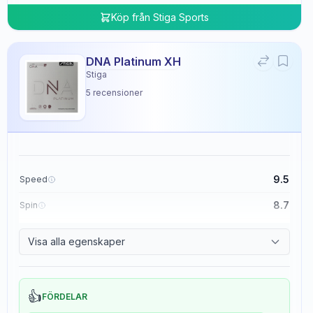
Köp från
Stiga Sports
DNA Platinum XH
Stiga
5
recensioner
9.5
Speed
8.7
Spin
8.3
Control
Visa alla egenskaper
0.0
Tackiness
👍
FÖRDELAR