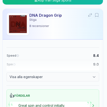
Köp från
Stiga Sports
DNA Dragon Grip
Stiga
8
recensioner
8.4
Speed
9.0
Spin
8.9
Control
Visa alla egenskaper
5.4
Tackiness
👍
FÖRDELAR
”
“
Great spin and control initially.