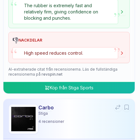
“
The rubber is extremely fast and
”
relatively firm, giving confidence on
blocking and punches.
👎
NACKDELAR
”
“
High speed reduces control.
AI-extraherade citat från recensionerna. Läs de fullständiga
recensionerna på
revspin.net
Köp från
Stiga Sports
Carbo
Stiga
4
recensioner