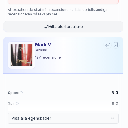
AI-extraherade citat från recensionerna. Läs de fullständiga
recensionerna på
revspin.net
Hitta återförsäljare
Mark V
Yasaka
127
recensioner
8.0
Speed
8.2
Spin
8.7
Control
Visa alla egenskaper
2.6
Tackiness