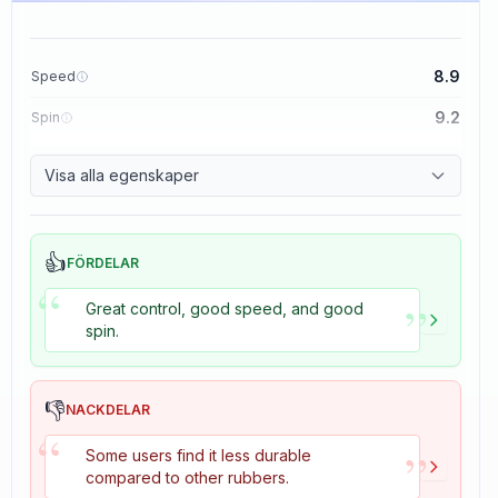
8.9
Speed
9.2
Spin
8.9
Control
Visa alla egenskaper
2.7
Tackiness
👍
FÖRDELAR
“
”
Great control, good speed, and good
spin.
👎
NACKDELAR
“
”
Some users find it less durable
compared to other rubbers.