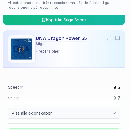
AI-extraherade citat från recensionerna. Läs de fullständiga
recensionerna på
revspin.net
Köp från
Stiga Sports
DNA Dragon Power 55
Stiga
4
recensioner
9.5
Speed
9.7
Spin
9.5
Control
Visa alla egenskaper
4.8
Tackiness