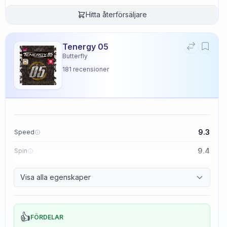
Hitta återförsäljare
Tenergy 05
Butterfly
181
recensioner
9.3
Speed
9.4
Spin
8.3
Control
Visa alla egenskaper
2.3
Tackiness
👍
FÖRDELAR