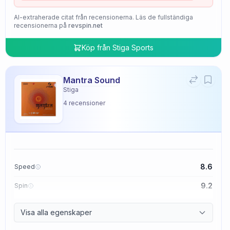
AI-extraherade citat från recensionerna. Läs de fullständiga
recensionerna på
revspin.net
Köp från
Stiga Sports
Mantra Sound
Stiga
4
recensioner
8.6
Speed
9.2
Spin
9.4
Control
Visa alla egenskaper
2.0
Tackiness