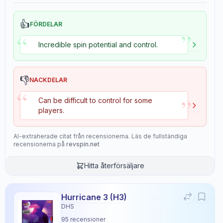
👍
FÖRDELAR
”
“
Incredible spin potential and control.
👎
NACKDELAR
“
”
Can be difficult to control for some
players.
AI-extraherade citat från recensionerna. Läs de fullständiga
recensionerna på
revspin.net
Hitta återförsäljare
Hurricane 3 (H3)
DHS
Tenergy 80
95
recensioner