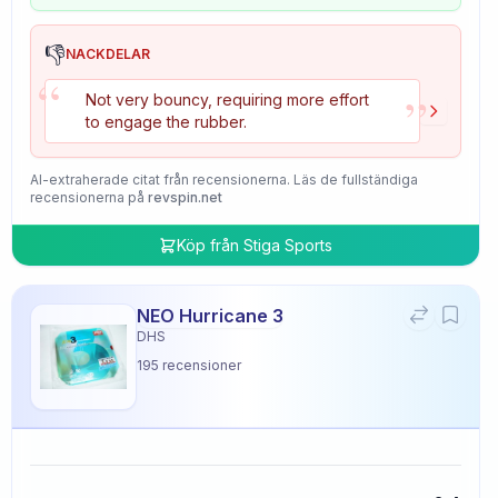
👎
NACKDELAR
“
”
Not very bouncy, requiring more effort
to engage the rubber.
AI-extraherade citat från recensionerna. Läs de fullständiga
recensionerna på
revspin.net
Köp från
Stiga Sports
NEO Hurricane 3
DHS
195
recensioner