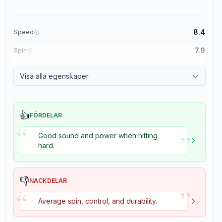
8.4
Speed
7.9
Spin
8.3
Control
Visa alla egenskaper
3.5
Tackiness
👍
FÖRDELAR
“
”
Good sound and power when hitting
hard.
👎
NACKDELAR
”
“
Average spin, control, and durability.