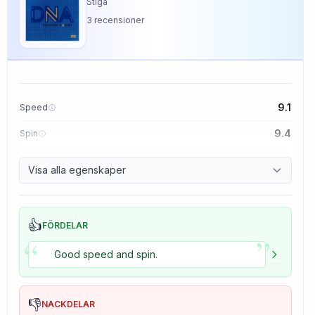
Stiga
3
recensioner
9.1
Speed
9.4
Spin
8.5
Control
Visa alla egenskaper
5.0
Tackiness
👍
FÖRDELAR
”
“
Good speed and spin.
👎
NACKDELAR