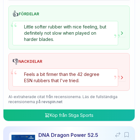
👍
FÖRDELAR
“
Little softer rubber with nice feeling, but
”
definitely not slow when played on
harder blades.
👎
NACKDELAR
“
”
Feels a bit firmer than the 42 degree
ESN rubbers that I've tried.
AI-extraherade citat från recensionerna. Läs de fullständiga
recensionerna på
revspin.net
Köp från
Stiga Sports
DNA Dragon Power 52.5