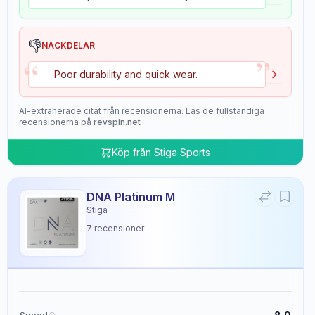
👎
NACKDELAR
”
“
Poor durability and quick wear.
AI-extraherade citat från recensionerna. Läs de fullständiga
recensionerna på
revspin.net
Köp från
Stiga Sports
DNA Platinum M
Stiga
7
recensioner