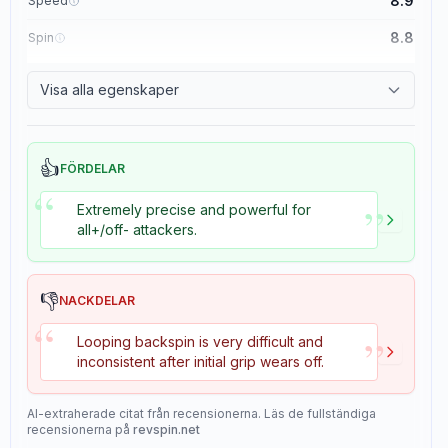
8.9
Speed
8.8
Spin
8.1
Control
Visa alla egenskaper
1.1
Tackiness
👍
FÖRDELAR
“
”
Extremely precise and powerful for
all+/off- attackers.
👎
NACKDELAR
“
”
Looping backspin is very difficult and
inconsistent after initial grip wears off.
AI-extraherade citat från recensionerna. Läs de fullständiga
recensionerna på
revspin.net