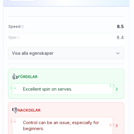
8.5
Speed
8.4
Spin
8.1
Control
Visa alla egenskaper
1.6
Tackiness
👍
FÖRDELAR
”
“
Excellent spin on serves.
👎
NACKDELAR
“
”
Control can be an issue, especially for
beginners.