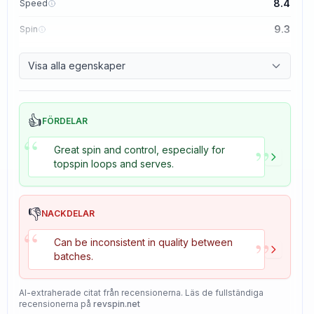
8.4
Speed
9.3
Spin
8.7
Control
Visa alla egenskaper
8.2
Tackiness
👍
FÖRDELAR
“
”
Great spin and control, especially for
topspin loops and serves.
👎
NACKDELAR
“
”
Can be inconsistent in quality between
batches.
AI-extraherade citat från recensionerna. Läs de fullständiga
recensionerna på
revspin.net