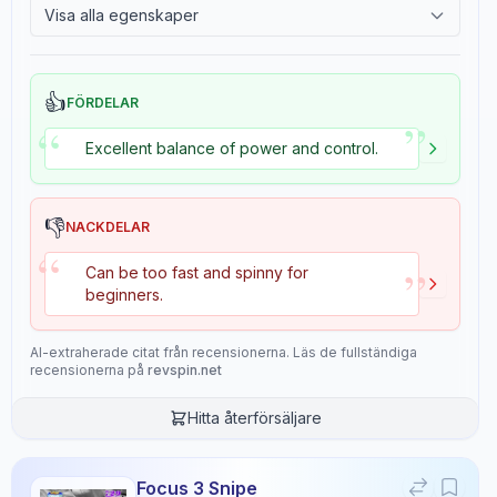
Visa alla egenskaper
Overall
2.4
Tackiness
9.4
👍
FÖRDELAR
”
“
Excellent balance of power and control.
Recensionsdata
Sentiment
👎
NACKDELAR
8
/10
“
”
Confidence:
90%
Can be too fast and spinny for
beginners.
Spelarnivå
AI-extraherade citat från recensionerna. Läs de fullständiga
8
/10
recensionerna på
revspin.net
Confidence:
80%
Hitta återförsäljare
Värde för pengarna
6
/10
Focus 3 Snipe
Confidence:
70%