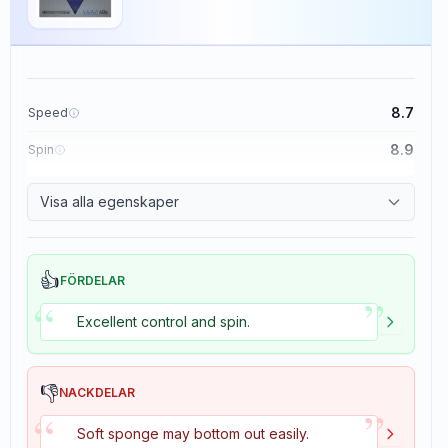
8.7
Speed
8.9
Spin
9.1
Control
Visa alla egenskaper
1.9
Tackiness
👍
FÖRDELAR
”
“
Excellent control and spin.
👎
NACKDELAR
”
“
Soft sponge may bottom out easily.