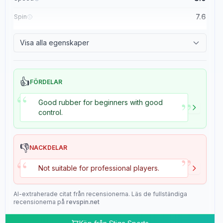
7.6
Spin
8.4
Control
Visa alla egenskaper
2.0
Tackiness
👍
FÖRDELAR
“
”
Good rubber for beginners with good
control.
👎
NACKDELAR
”
“
Not suitable for professional players.
AI-extraherade citat från recensionerna. Läs de fullständiga
recensionerna på
revspin.net