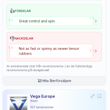
👍
FÖRDELAR
”
“
Great control and spin.
👎
NACKDELAR
“
”
Not as fast or spinny as newer tensor
rubbers.
AI-extraherade citat från recensionerna. Läs de fullständiga
recensionerna på
revspin.net
Hitta återförsäljare
Vega Europe
Xiom
107
recensioner