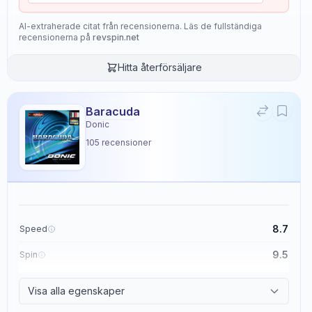
AI-extraherade citat från recensionerna. Läs de fullständiga
recensionerna på
revspin.net
Hitta återförsäljare
Baracuda
Donic
105
recensioner
8.7
Speed
9.5
Spin
8.6
Control
Visa alla egenskaper
2.3
Tackiness