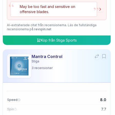
“
”
May be too fast and sensitive on
offensive blades.
AI-extraherade citat från recensionerna. Läs de fullständiga
recensionerna på
revspin.net
Köp från
Stiga Sports
Mantra Control
Stiga
3
recensioner
8.0
Speed
7.7
Spin