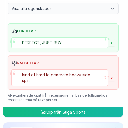
9.7
Control
Visa alla egenskaper
4.7
Tackiness
👍
FÖRDELAR
”
“
PERFECT, JUST BUY.
👎
NACKDELAR
“
”
kind of hard to generate heavy side
spin
AI-extraherade citat från recensionerna. Läs de fullständiga
recensionerna på
revspin.net
Köp från
Stiga Sports