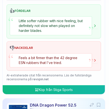
👍
FÖRDELAR
“
Little softer rubber with nice feeling, but
”
definitely not slow when played on
harder blades.
👎
NACKDELAR
“
”
Feels a bit firmer than the 42 degree
ESN rubbers that I've tried.
AI-extraherade citat från recensionerna. Läs de fullständiga
recensionerna på
revspin.net
Köp från
Stiga Sports
DNA Dragon Power 52.5