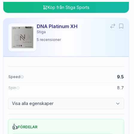
Köp från
Stiga Sports
DNA Platinum XH
Stiga
5
recensioner
9.5
Speed
8.7
Spin
8.3
Control
Visa alla egenskaper
0.0
Tackiness
👍
FÖRDELAR