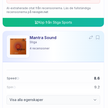
AI-extraherade citat från recensionerna. Läs de fullständiga
recensionerna på
revspin.net
Köp från
Stiga Sports
Mantra Sound
Stiga
4
recensioner
8.6
Speed
9.2
Spin
9.4
Control
Visa alla egenskaper
2.0
Tackiness