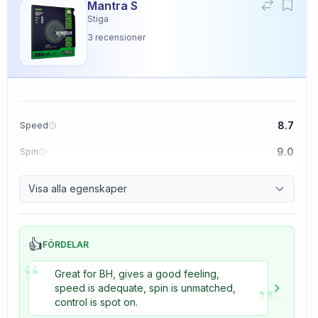
Mantra S
Stiga
3
recensioner
8.7
Speed
9.0
Spin
9.1
Control
Visa alla egenskaper
3.3
Tackiness
👍
FÖRDELAR
“
Great for BH, gives a good feeling,
”
speed is adequate, spin is unmatched,
control is spot on.