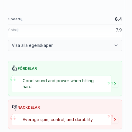
8.4
Speed
7.9
Spin
8.3
Control
Visa alla egenskaper
3.5
Tackiness
👍
FÖRDELAR
“
”
Good sound and power when hitting
hard.
👎
NACKDELAR
”
“
Average spin, control, and durability.