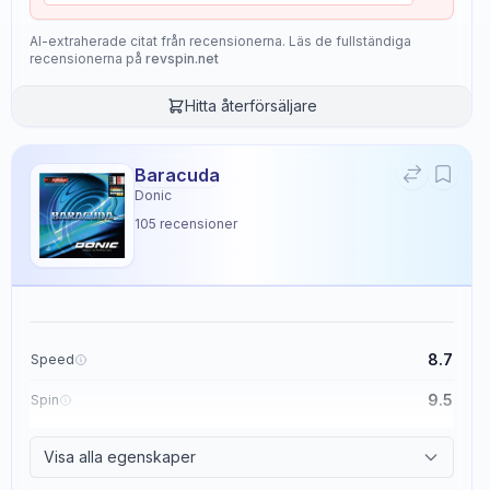
AI-extraherade citat från recensionerna. Läs de fullständiga
recensionerna på
revspin.net
Hitta återförsäljare
Baracuda
Donic
105
recensioner
8.7
Speed
9.5
Spin
8.6
Control
Visa alla egenskaper
2.3
Tackiness