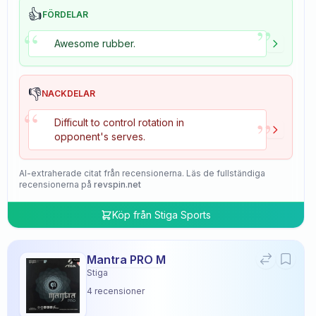
👍
FÖRDELAR
”
“
Awesome rubber.
👎
NACKDELAR
“
”
Difficult to control rotation in
opponent's serves.
AI-extraherade citat från recensionerna. Läs de fullständiga
recensionerna på
revspin.net
Köp från
Stiga Sports
Mantra PRO M
Stiga
4
recensioner