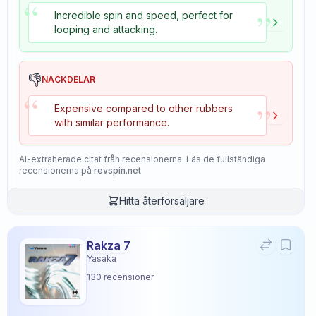
“
”
Incredible spin and speed, perfect for
looping and attacking.
👎
NACKDELAR
“
”
Expensive compared to other rubbers
with similar performance.
AI-extraherade citat från recensionerna. Läs de fullständiga
recensionerna på
revspin.net
Hitta återförsäljare
Rakza 7
Yasaka
130
recensioner