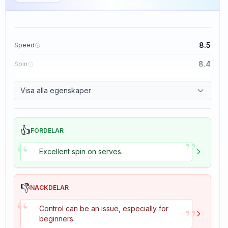
8.5
Speed
8.4
Spin
8.1
Control
Visa alla egenskaper
1.6
Tackiness
👍
FÖRDELAR
”
“
Excellent spin on serves.
👎
NACKDELAR
“
”
Control can be an issue, especially for
beginners.