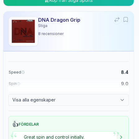
Köp från
Stiga Sports
DNA Dragon Grip
Stiga
8
recensioner
8.4
Speed
9.0
Spin
8.9
Control
Visa alla egenskaper
5.4
Tackiness
👍
FÖRDELAR
”
“
Great spin and control initially.