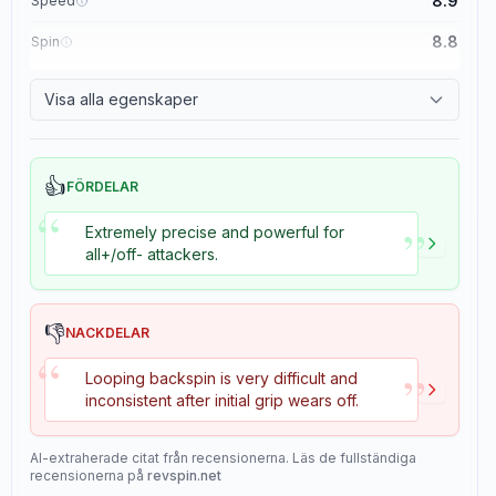
8.9
Speed
8.8
Spin
8.1
Control
Visa alla egenskaper
1.1
Tackiness
👍
FÖRDELAR
“
”
Extremely precise and powerful for
all+/off- attackers.
👎
NACKDELAR
“
”
Looping backspin is very difficult and
inconsistent after initial grip wears off.
AI-extraherade citat från recensionerna. Läs de fullständiga
recensionerna på
revspin.net