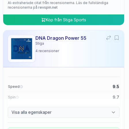
AI-extraherade citat från recensionerna. Läs de fullständiga
recensionerna på
revspin.net
Köp från
Stiga Sports
DNA Dragon Power 55
Stiga
4
recensioner
9.5
Speed
9.7
Spin
9.5
Control
Visa alla egenskaper
4.8
Tackiness