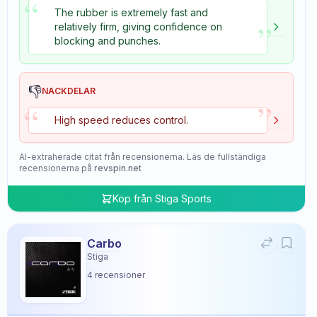
“
The rubber is extremely fast and
”
relatively firm, giving confidence on
blocking and punches.
👎
NACKDELAR
”
“
High speed reduces control.
AI-extraherade citat från recensionerna. Läs de fullständiga
recensionerna på
revspin.net
Köp från
Stiga Sports
Carbo
Stiga
4
recensioner