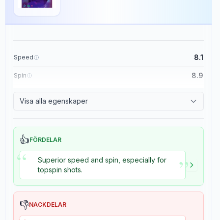
8.1
Speed
8.9
Spin
8.7
Control
Visa alla egenskaper
8.2
Tackiness
👍
FÖRDELAR
“
”
Superior speed and spin, especially for
topspin shots.
👎
NACKDELAR