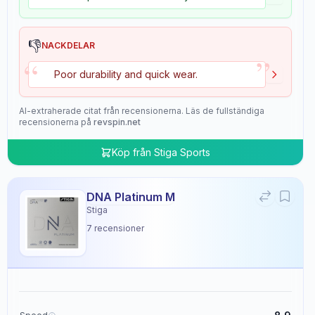
👎
NACKDELAR
”
“
Poor durability and quick wear.
AI-extraherade citat från recensionerna. Läs de fullständiga
recensionerna på
revspin.net
Köp från
Stiga Sports
DNA Platinum M
Stiga
7
recensioner