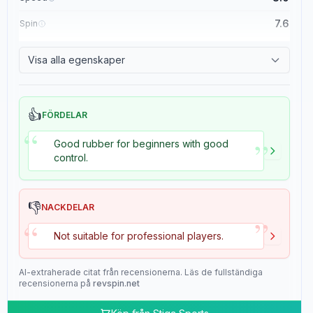
7.6
Spin
8.4
Control
Visa alla egenskaper
2.0
Tackiness
👍
FÖRDELAR
“
”
Good rubber for beginners with good
control.
👎
NACKDELAR
”
“
Not suitable for professional players.
AI-extraherade citat från recensionerna. Läs de fullständiga
recensionerna på
revspin.net