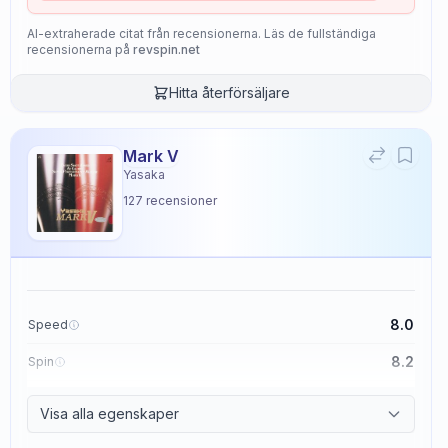
AI-extraherade citat från recensionerna. Läs de fullständiga
recensionerna på
revspin.net
Hitta återförsäljare
Mark V
Yasaka
127
recensioner
8.0
Speed
8.2
Spin
8.7
Control
Visa alla egenskaper
2.6
Tackiness