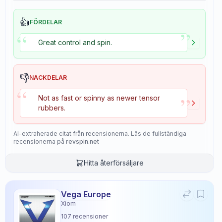
👍
FÖRDELAR
”
“
Great control and spin.
👎
NACKDELAR
“
”
Not as fast or spinny as newer tensor
rubbers.
AI-extraherade citat från recensionerna. Läs de fullständiga
recensionerna på
revspin.net
Hitta återförsäljare
Vega Europe
Xiom
107
recensioner