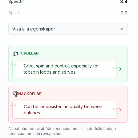
8.4
Speed
9.3
Spin
8.7
Control
Visa alla egenskaper
8.2
Tackiness
👍
FÖRDELAR
“
”
Great spin and control, especially for
topspin loops and serves.
👎
NACKDELAR
“
”
Can be inconsistent in quality between
batches.
AI-extraherade citat från recensionerna. Läs de fullständiga
recensionerna på
revspin.net