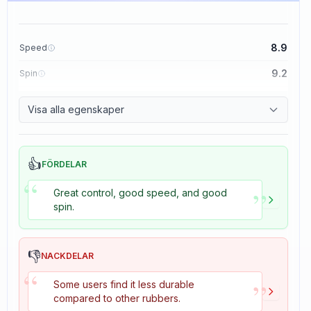
8.9
Speed
9.2
Spin
8.9
Control
Visa alla egenskaper
2.7
Tackiness
👍
FÖRDELAR
“
”
Great control, good speed, and good
spin.
👎
NACKDELAR
“
”
Some users find it less durable
compared to other rubbers.