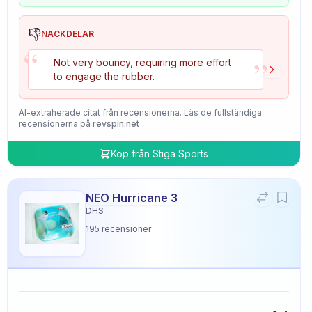
👎
NACKDELAR
“
”
Not very bouncy, requiring more effort
to engage the rubber.
AI-extraherade citat från recensionerna. Läs de fullständiga
recensionerna på
revspin.net
Köp från
Stiga Sports
NEO Hurricane 3
DHS
195
recensioner