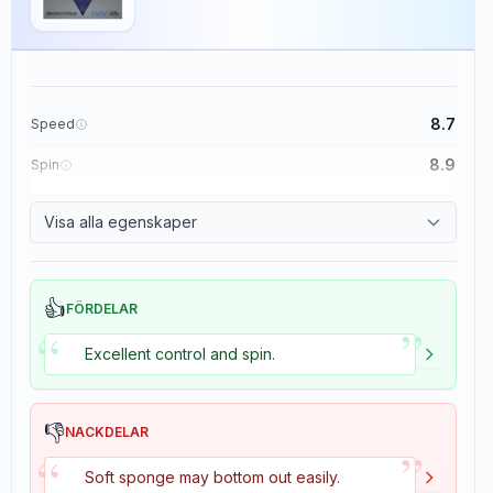
8.7
Speed
8.9
Spin
9.1
Control
Visa alla egenskaper
1.9
Tackiness
👍
FÖRDELAR
”
“
Excellent control and spin.
👎
NACKDELAR
”
“
Soft sponge may bottom out easily.