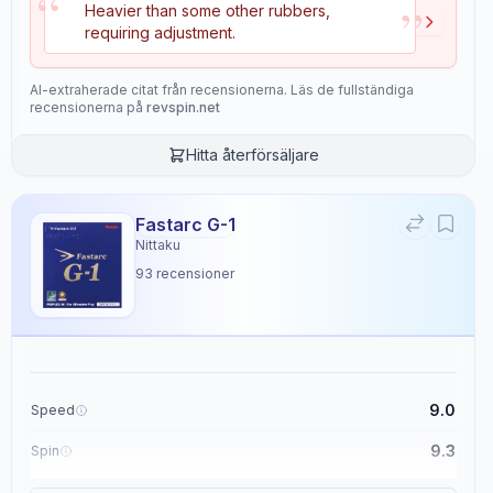
“
”
Heavier than some other rubbers,
requiring adjustment.
Petr Korbel
×
Butterfly
Blade
60
recensioner
AI-extraherade citat från recensionerna. Läs de fullständiga
recensionerna på
revspin.net
Hitta återförsäljare
The Petr Korbel blade by Butterfly is a versatile table tennis blade that
offers exceptional control, consistency, and spin production.
It has a speed rating of 8.3, a control rating of 8.8, and a consistency
Fastarc G-1
rating of 9.
Nittaku
The blade's stiffness is rated at 4.8, and its hardness is rated at 5.3.
93
recensioner
These properties make it suitable for players with an offensive, all-
round, control, or spin-oriented playing style.
The Petr Korbel blade is recommended for players at a level of 6/10,
providing a good balance of performance and affordability.
It is designed to work well with various rubbers, making it a versatile
choice for table tennis enthusiasts.
9.0
Speed
9.3
Spin
Egenskaper
6
9.1
Control