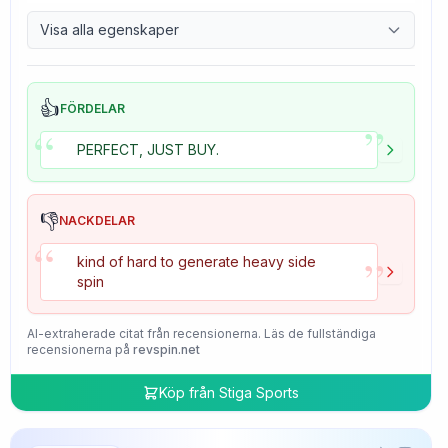
9.7
Control
Visa alla egenskaper
4.7
Tackiness
👍
FÖRDELAR
”
“
PERFECT, JUST BUY.
👎
NACKDELAR
“
”
kind of hard to generate heavy side
spin
AI-extraherade citat från recensionerna. Läs de fullständiga
recensionerna på
revspin.net
Köp från
Stiga Sports