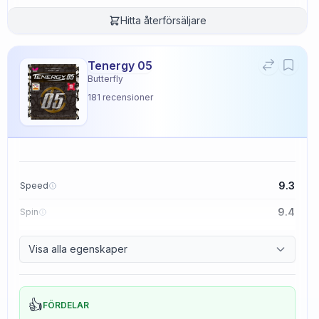
Hitta återförsäljare
Tenergy 05
Butterfly
181
recensioner
9.3
Speed
9.4
Spin
8.3
Control
Visa alla egenskaper
2.3
Tackiness
👍
FÖRDELAR