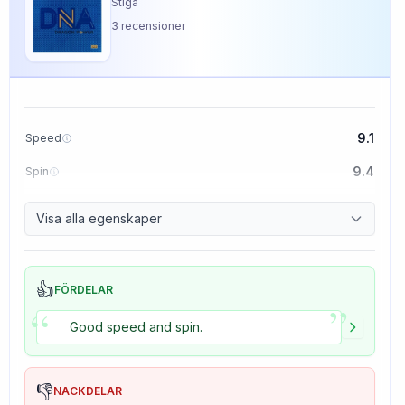
Stiga
3
recensioner
9.1
Speed
9.4
Spin
8.5
Control
Visa alla egenskaper
5.0
Tackiness
👍
FÖRDELAR
”
“
Good speed and spin.
👎
NACKDELAR