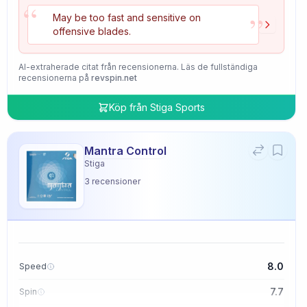
“
”
May be too fast and sensitive on
offensive blades.
AI-extraherade citat från recensionerna. Läs de fullständiga
recensionerna på
revspin.net
Köp från
Stiga Sports
Mantra Control
Stiga
3
recensioner
8.0
Speed
7.7
Spin