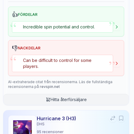
👍
FÖRDELAR
”
“
Incredible spin potential and control.
👎
NACKDELAR
“
”
Can be difficult to control for some
players.
AI-extraherade citat från recensionerna. Läs de fullständiga
recensionerna på
revspin.net
Hitta återförsäljare
Hurricane 3 (H3)
DHS
95
recensioner