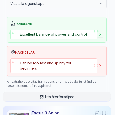
Visa alla egenskaper
Speed
Control
2.4
Tackiness
8.3
8.8
👍
FÖRDELAR
”
“
Stiffness
Hardness
Excellent balance of power and control.
4.8
5.3
Consistency
Overall
👎
NACKDELAR
9.0
9.0
“
”
Can be too fast and spinny for
beginners.
Recensionsdata
AI-extraherade citat från recensionerna. Läs de fullständiga
recensionerna på
revspin.net
Sentiment
Hitta återförsäljare
8
/10
Confidence:
90%
Focus 3 Snipe