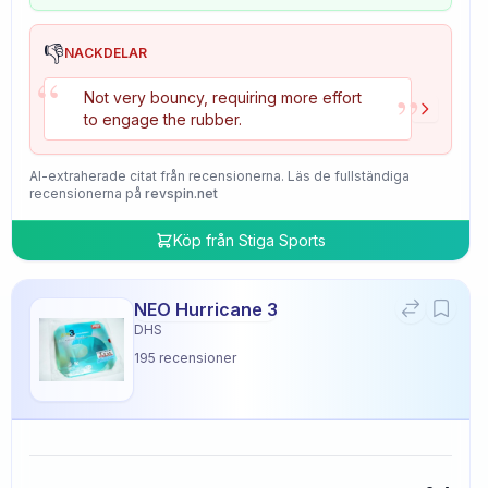
👎
NACKDELAR
“
”
Not very bouncy, requiring more effort
to engage the rubber.
AI-extraherade citat från recensionerna. Läs de fullständiga
recensionerna på
revspin.net
Köp från
Stiga Sports
NEO Hurricane 3
DHS
195
recensioner