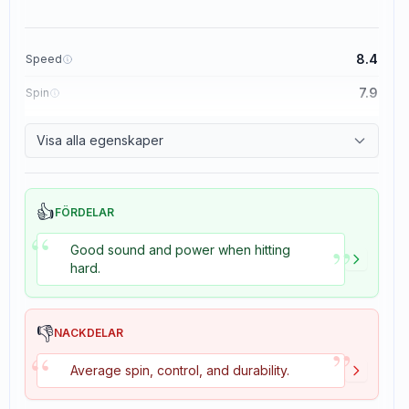
8.4
Speed
7.9
Spin
8.3
Control
Visa alla egenskaper
3.5
Tackiness
👍
FÖRDELAR
“
”
Good sound and power when hitting
hard.
👎
NACKDELAR
”
“
Average spin, control, and durability.