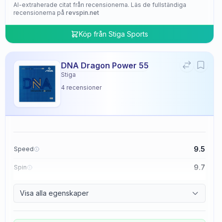
AI-extraherade citat från recensionerna. Läs de fullständiga
recensionerna på
revspin.net
Köp från
Stiga Sports
DNA Dragon Power 55
Stiga
4
recensioner
9.5
Speed
9.7
Spin
9.5
Control
Visa alla egenskaper
4.8
Tackiness