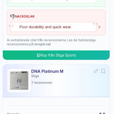
👎
NACKDELAR
”
“
Poor durability and quick wear.
AI-extraherade citat från recensionerna. Läs de fullständiga
recensionerna på
revspin.net
Köp från
Stiga Sports
DNA Platinum M
Stiga
7
recensioner