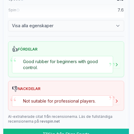
7.6
Spin
8.4
Control
Visa alla egenskaper
2.0
Tackiness
👍
FÖRDELAR
“
”
Good rubber for beginners with good
control.
👎
NACKDELAR
”
“
Not suitable for professional players.
AI-extraherade citat från recensionerna. Läs de fullständiga
recensionerna på
revspin.net