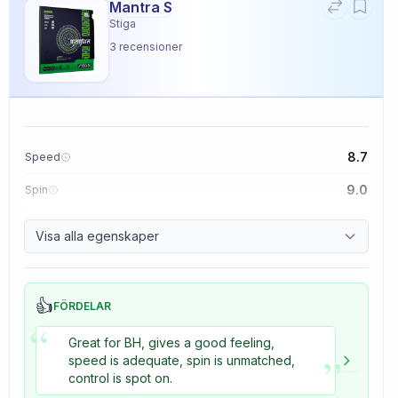
Mantra S
Stiga
3
recensioner
8.7
Speed
9.0
Spin
9.1
Control
Visa alla egenskaper
3.3
Tackiness
👍
FÖRDELAR
“
Great for BH, gives a good feeling,
”
speed is adequate, spin is unmatched,
control is spot on.