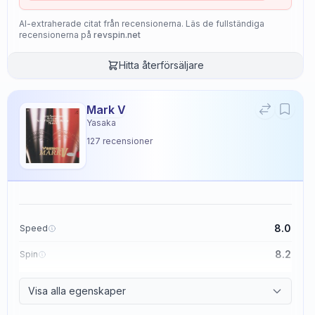
AI-extraherade citat från recensionerna. Läs de fullständiga
recensionerna på
revspin.net
Hitta återförsäljare
Mark V
Yasaka
127
recensioner
8.0
Speed
8.2
Spin
8.7
Control
Visa alla egenskaper
2.6
Tackiness