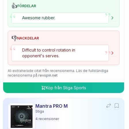
👍
FÖRDELAR
”
“
Awesome rubber.
👎
NACKDELAR
“
”
Difficult to control rotation in
opponent's serves.
AI-extraherade citat från recensionerna. Läs de fullständiga
recensionerna på
revspin.net
Köp från
Stiga Sports
Mantra PRO M
Stiga
4
recensioner