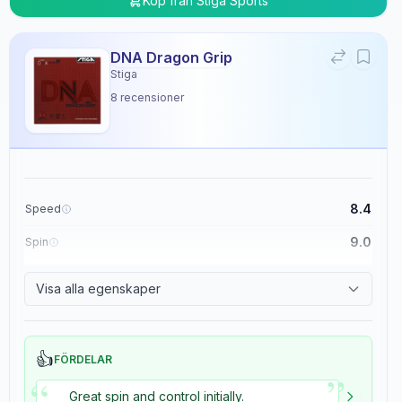
Köp från
Stiga Sports
DNA Dragon Grip
Stiga
8
recensioner
8.4
Speed
9.0
Spin
8.9
Control
Visa alla egenskaper
5.4
Tackiness
👍
FÖRDELAR
”
“
Great spin and control initially.