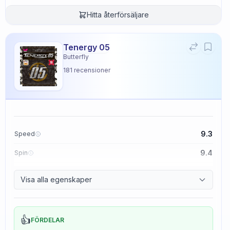
Hitta återförsäljare
Tenergy 05
Butterfly
181
recensioner
9.3
Speed
9.4
Spin
8.3
Control
Visa alla egenskaper
2.3
Tackiness
👍
FÖRDELAR