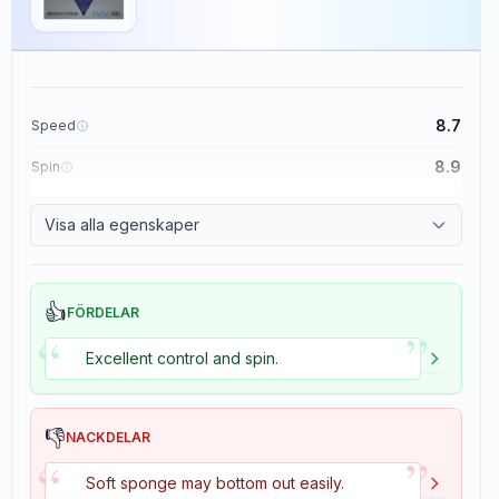
8.7
Speed
8.9
Spin
9.1
Control
Visa alla egenskaper
1.9
Tackiness
👍
FÖRDELAR
”
“
Excellent control and spin.
👎
NACKDELAR
”
“
Soft sponge may bottom out easily.