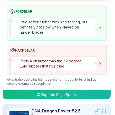
👍
FÖRDELAR
“
Little softer rubber with nice feeling, but
”
definitely not slow when played on
harder blades.
👎
NACKDELAR
“
”
Feels a bit firmer than the 42 degree
ESN rubbers that I've tried.
AI-extraherade citat från recensionerna. Läs de fullständiga
recensionerna på
revspin.net
Köp från
Stiga Sports
DNA Dragon Power 52.5