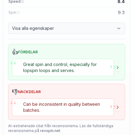
8.4
Speed
9.3
Spin
8.7
Control
Visa alla egenskaper
8.2
Tackiness
👍
FÖRDELAR
“
”
Great spin and control, especially for
topspin loops and serves.
👎
NACKDELAR
“
”
Can be inconsistent in quality between
batches.
AI-extraherade citat från recensionerna. Läs de fullständiga
recensionerna på
revspin.net