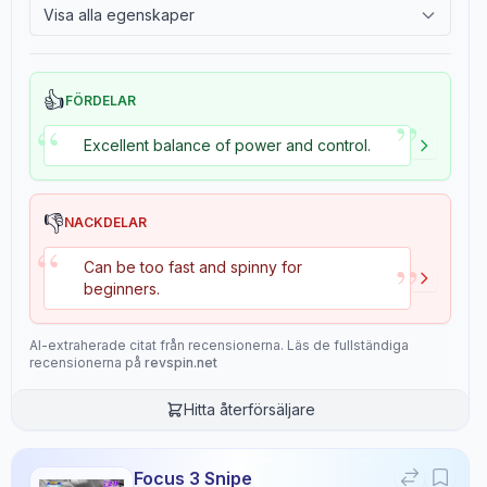
Visa alla egenskaper
2.4
Tackiness
Recensionsdata
👍
FÖRDELAR
”
“
Sentiment
Excellent balance of power and control.
9
/10
Confidence:
95%
👎
NACKDELAR
Spelarnivå
“
”
Can be too fast and spinny for
8
/10
beginners.
Confidence:
85%
AI-extraherade citat från recensionerna. Läs de fullständiga
Värde för pengarna
recensionerna på
revspin.net
7
/10
Confidence:
80%
Hitta återförsäljare
Spelstil
Confidence:
90%
Focus 3 Snipe