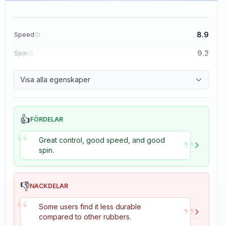
8.9
Speed
9.2
Spin
8.9
Control
Visa alla egenskaper
2.7
Tackiness
👍
FÖRDELAR
“
”
Great control, good speed, and good
spin.
👎
NACKDELAR
“
”
Some users find it less durable
compared to other rubbers.