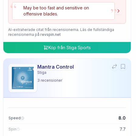
“
”
May be too fast and sensitive on
offensive blades.
AI-extraherade citat från recensionerna. Läs de fullständiga
recensionerna på
revspin.net
Köp från
Stiga Sports
Mantra Control
Stiga
3
recensioner
8.0
Speed
7.7
Spin