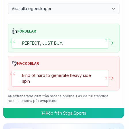
9.7
Control
Visa alla egenskaper
4.7
Tackiness
👍
FÖRDELAR
”
“
PERFECT, JUST BUY.
👎
NACKDELAR
“
”
kind of hard to generate heavy side
spin
AI-extraherade citat från recensionerna. Läs de fullständiga
recensionerna på
revspin.net
Köp från
Stiga Sports