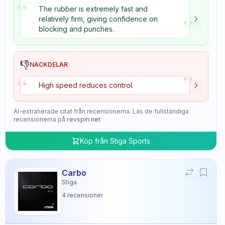
“
The rubber is extremely fast and
”
relatively firm, giving confidence on
blocking and punches.
👎
NACKDELAR
”
“
High speed reduces control.
AI-extraherade citat från recensionerna. Läs de fullständiga
recensionerna på
revspin.net
Köp från
Stiga Sports
Carbo
Stiga
4
recensioner