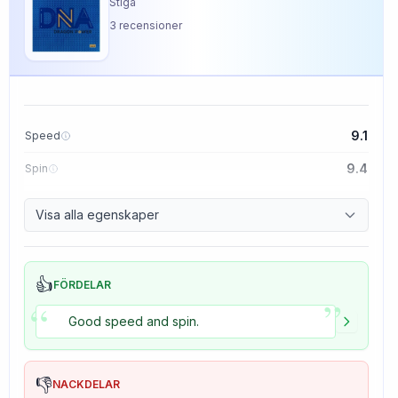
Stiga
3
recensioner
9.1
Speed
9.4
Spin
8.5
Control
Visa alla egenskaper
5.0
Tackiness
👍
FÖRDELAR
”
“
Good speed and spin.
👎
NACKDELAR