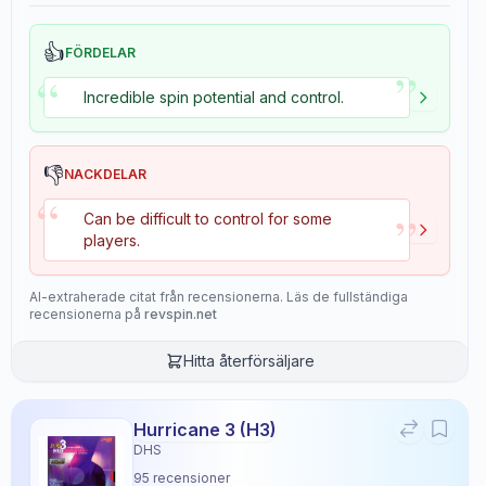
👍
FÖRDELAR
”
“
Incredible spin potential and control.
👎
NACKDELAR
“
”
Can be difficult to control for some
players.
AI-extraherade citat från recensionerna. Läs de fullständiga
recensionerna på
revspin.net
Hitta återförsäljare
Hurricane 3 (H3)
DHS
95
recensioner