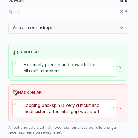
8.9
Speed
8.8
Spin
8.1
Control
Visa alla egenskaper
1.1
Tackiness
👍
FÖRDELAR
“
”
Extremely precise and powerful for
all+/off- attackers.
👎
NACKDELAR
“
”
Looping backspin is very difficult and
inconsistent after initial grip wears off.
AI-extraherade citat från recensionerna. Läs de fullständiga
recensionerna på
revspin.net