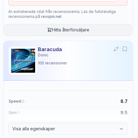
AI-extraherade citat från recensionerna. Läs de fullständiga
recensionerna på
revspin.net
Hitta återförsäljare
Baracuda
Donic
105
recensioner
8.7
Speed
9.5
Spin
8.6
Control
Visa alla egenskaper
2.3
Tackiness