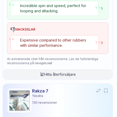
“
”
Incredible spin and speed, perfect for
looping and attacking.
👎
NACKDELAR
“
”
Expensive compared to other rubbers
with similar performance.
AI-extraherade citat från recensionerna. Läs de fullständiga
recensionerna på
revspin.net
Hitta återförsäljare
Rakza 7
Yasaka
130
recensioner