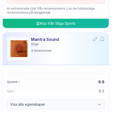
AI-extraherade citat från recensionerna. Läs de fullständiga
recensionerna på
revspin.net
Köp från
Stiga Sports
Mantra Sound
Stiga
4
recensioner
8.6
Speed
9.2
Spin
9.4
Control
Visa alla egenskaper
2.0
Tackiness