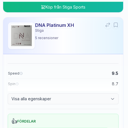
Köp från
Stiga Sports
DNA Platinum XH
Stiga
5
recensioner
9.5
Speed
8.7
Spin
8.3
Control
Visa alla egenskaper
0.0
Tackiness
👍
FÖRDELAR