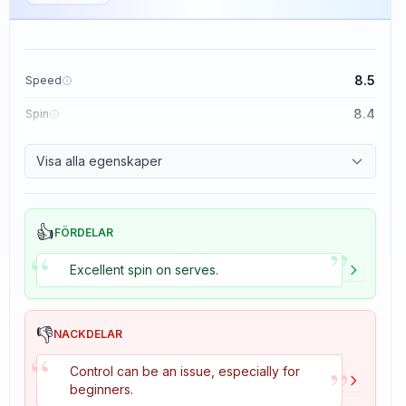
8.5
Speed
8.4
Spin
8.1
Control
Visa alla egenskaper
1.6
Tackiness
👍
FÖRDELAR
”
“
Excellent spin on serves.
👎
NACKDELAR
“
”
Control can be an issue, especially for
beginners.