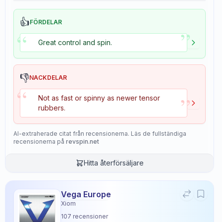
👍
FÖRDELAR
”
“
Great control and spin.
👎
NACKDELAR
“
”
Not as fast or spinny as newer tensor
rubbers.
AI-extraherade citat från recensionerna. Läs de fullständiga
recensionerna på
revspin.net
Hitta återförsäljare
Vega Europe
Xiom
107
recensioner