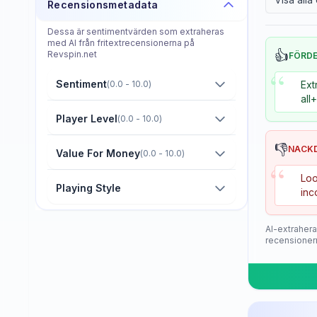
Recensionsmetadata
Donier
Dessa är sentimentvärden som extraheras
Double Fish
med AI från fritextrecensionerna på
👍
Revspin.net
FÖRD
Dr. Neubauer
“
Sentiment
(
0.0 - 10.0
)
Ext
Eastfield
all
Friendship/729
Player Level
(
0.0 - 10.0
)
GKI
👎
NACK
Value For Money
(
0.0 - 10.0
)
“
Gambler
Loo
Playing Style
inc
Gewo
Giant Dragon
AI-extrahera
recensioner
Globe
Goldway
Guo Qiu