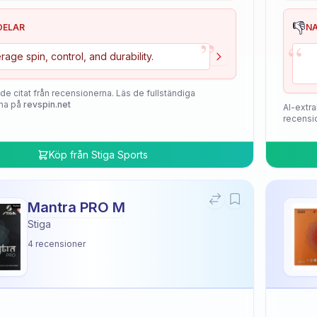
👎
DELAR
N
”
“
rage spin, control, and durability.
de citat från recensionerna. Läs de fullständiga
na på
revspin.net
AI-extra
recensi
Köp från
Stiga Sports
Mantra PRO M
Stiga
4
recensioner