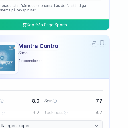
herade citat från recensionerna. Läs de fullständiga
onerna på
revspin.net
Köp från
Stiga Sports
Mantra Control
Stiga
3
recensioner
8.0
7.7
Spin
9.7
4.7
l
Tackiness
alla egenskaper