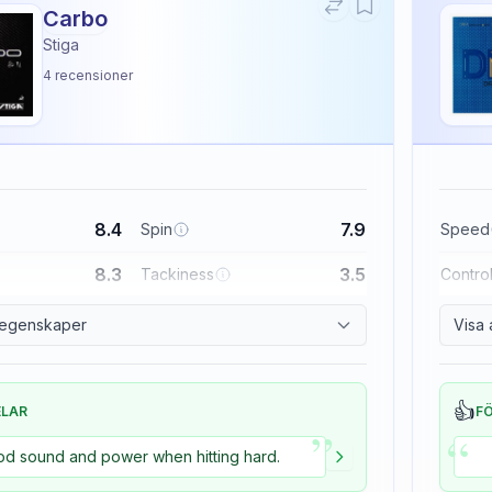
Carbo
Stiga
4
recensioner
8.4
7.9
Spin
Speed
8.3
3.5
Tackiness
Contro
a egenskaper
Visa 
👍
ELAR
F
”
“
d sound and power when hitting hard.