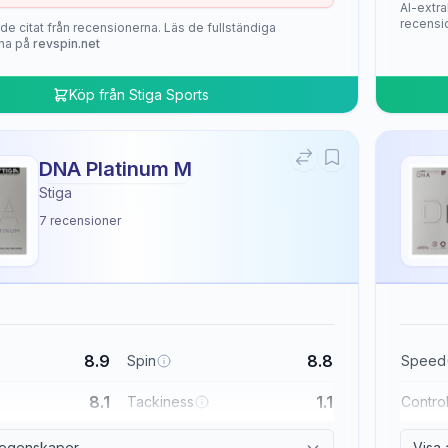
AI-extra
recensi
de citat från recensionerna. Läs de fullständiga
na på
revspin.net
Köp från
Stiga Sports
DNA Platinum M
Stiga
7
recensioner
8.9
8.8
Spin
Speed
8.1
1.1
Tackiness
Contro
a egenskaper
Visa 