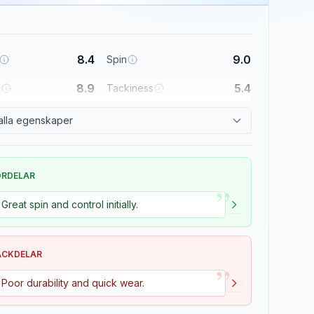
8.4
9.0
Spin
8.9
5.4
l
Tackiness
alla egenskaper
ÖRDELAR
”
Great spin and control initially.
ACKDELAR
”
Poor durability and quick wear.