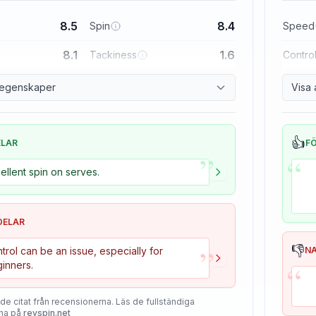
8.5
8.4
Spin
Speed
8.1
1.6
Tackiness
Contro
a egenskaper
Visa 
👍
ELAR
F
”
“
ellent spin on serves.
DELAR
”
👎
trol can be an issue, especially for
N
“
inners.
de citat från recensionerna. Läs de fullständiga
na på
revspin.net