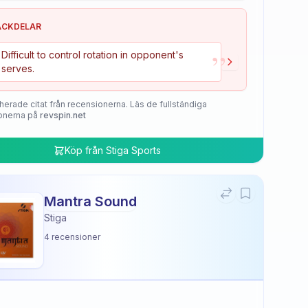
ACKDELAR
”
Difficult to control rotation in opponent's
serves.
herade citat från recensionerna. Läs de fullständiga
onerna på
revspin.net
Köp från
Stiga Sports
Mantra Sound
Stiga
4
recensioner