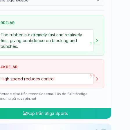
ÖRDELAR
The rubber is extremely fast and relatively
”
firm, giving confidence on blocking and
punches.
ACKDELAR
”
High speed reduces control.
herade citat från recensionerna. Läs de fullständiga
onerna på
revspin.net
Köp från
Stiga Sports