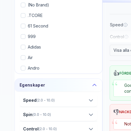
(No Brand)
.TCORE
Speed
61 Second
999
Control
Adidas
Visa all
Air
Andro
👍
FÖRD
Armstrong
“
Egenskaper
Goo
Artengo
con
Avalox (AVX)
Speed
(
2.0 - 10.0
)
Banco
👎
NACK
Spin
(
0.0 - 10.0
)
“
Banda
Not
Control
(
2.0 - 10.0
)