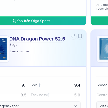
AI-extra
recensi
Köp från
Stiga Sports
DNA Dragon Power 52.5
Stiga
3
recensioner
9.1
9.4
Spin
Speed
8.5
5.0
Tackiness
Contro
a egenskaper
Visa 