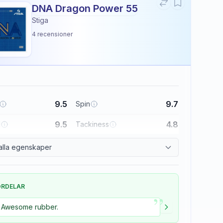
DNA Dragon Power 55
Stiga
4
recensioner
9.5
9.7
Spin
9.5
4.8
l
Tackiness
alla egenskaper
ÖRDELAR
”
Awesome rubber.