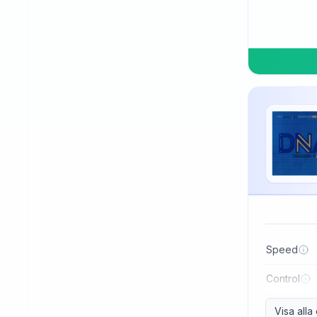
TSP
Three Sword
Tibhar
Tuttle
Uniker
Victas
Winning
Xiom
Xiying
XuShaoFa
Speed
Xuperman
Control
Yasaka
Visa all