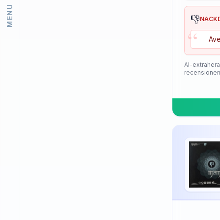
MENU
Lion
👎
NACK
“
Loki
Ave
Meteor
Mizuno
AI-extrahera
recensioner
Neottec
Nexy
Nimatsu
Nittaku
Palio
PimplePark
Pongori
Prasidha (Prashida)