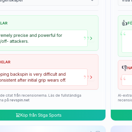
👍
ELAR
F
“
”
remely precise and powerful for
+/off- attackers.
DELAR
👎
N
”
“
ping backspin is very difficult and
onsistent after initial grip wears off.
de citat från recensionerna. Läs de fullständiga
AI-extra
na på
revspin.net
recensi
Köp från
Stiga Sports