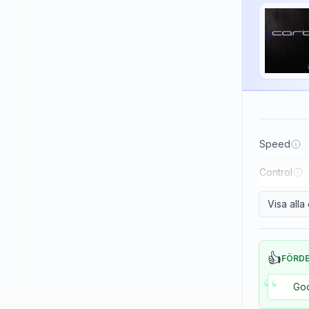
Haifu
Haitian
Hallmark
Huaruite
Huieson
ITC
Speed
Imperial
Control
JOOLA
Japtec
Visa all
Juic
KTL (LKT - Li Kuang Tsu)
👍
FÖRD
“
Killerspin
Goo
Kokutaku