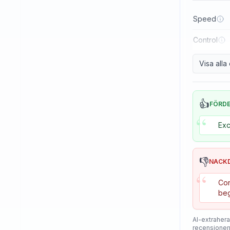
Reactor
Speed
Sanwei
Control
Sauer & Troger
Se7en
Visa all
Skitt
Soulspin
👍
FÖRD
“
SpinLord
Exc
Spintech
Stag
👎
NACK
Stiga
“
Con
Sunflex
beg
Sunnysix
AI-extrahera
Sword
recensioner