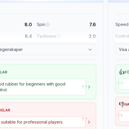
8.0
7.6
Spin
Speed
8.4
2.0
Tackiness
Contro
a egenskaper
Visa 
👍
ELAR
F
“
”
d rubber for beginners with good
trol.
👎
N
“
DELAR
”
 suitable for professional players.