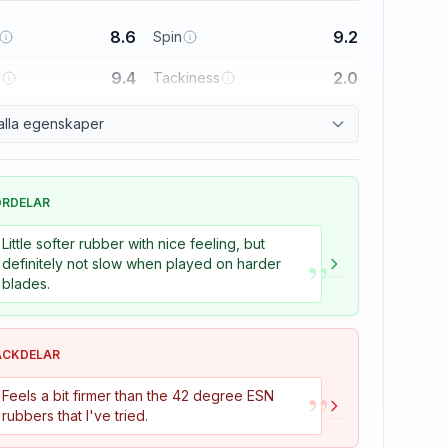
8.6
9.2
Spin
9.4
2.0
l
Tackiness
alla egenskaper
ÖRDELAR
Little softer rubber with nice feeling, but
”
definitely not slow when played on harder
blades.
ACKDELAR
”
Feels a bit firmer than the 42 degree ESN
rubbers that I've tried.