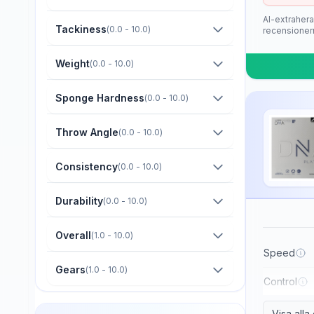
Barna Original
AI-extrahera
Boer
Tackiness
(
0.0 - 10.0
)
recensioner
Bomb
Weight
(
0.0 - 10.0
)
Butterfly
Sponge Hardness
(
0.0 - 10.0
)
CTT
Champion
Throw Angle
(
0.0 - 10.0
)
Cornilleau
Consistency
(
0.0 - 10.0
)
DHS
Durability
(
0.0 - 10.0
)
Darker
Dawei
Overall
(
1.0 - 10.0
)
Der Materialspezialist
Speed
Gears
(
1.0 - 10.0
)
Derwind
Control
Donic
Visa all