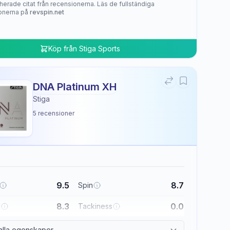
herade citat från recensionerna. Läs de fullständiga
onerna på
revspin.net
Köp från
Stiga Sports
DNA Platinum XH
Stiga
5
recensioner
9.5
8.7
Spin
8.3
0.0
l
Tackiness
alla egenskaper