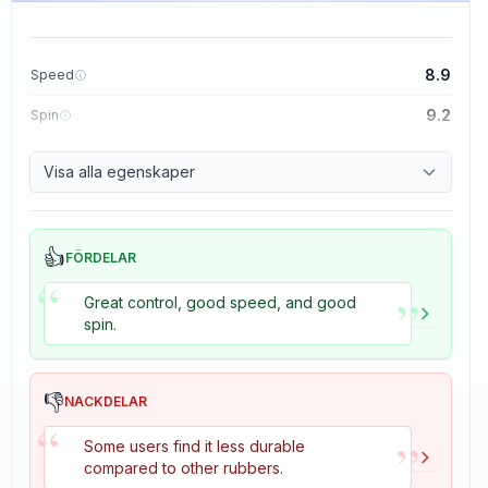
8.9
Speed
9.2
Spin
8.9
Control
Visa alla egenskaper
2.7
Tackiness
👍
FÖRDELAR
“
”
Great control, good speed, and good
spin.
👎
NACKDELAR
“
”
Some users find it less durable
compared to other rubbers.