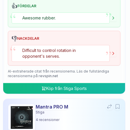
👍
FÖRDELAR
”
“
Awesome rubber.
👎
NACKDELAR
“
”
Difficult to control rotation in
opponent's serves.
AI-extraherade citat från recensionerna. Läs de fullständiga
recensionerna på
revspin.net
Köp från
Stiga Sports
Mantra PRO M
Stiga
4
recensioner