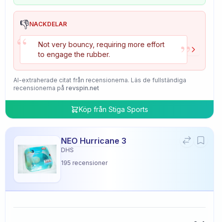
👎
NACKDELAR
“
”
Not very bouncy, requiring more effort
to engage the rubber.
AI-extraherade citat från recensionerna. Läs de fullständiga
recensionerna på
revspin.net
Köp från
Stiga Sports
NEO Hurricane 3
DHS
195
recensioner