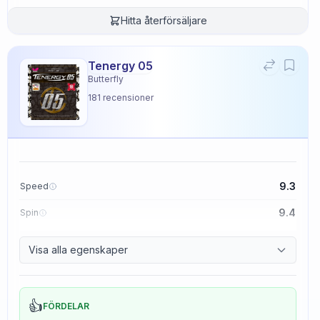
Hitta återförsäljare
Tenergy 05
Butterfly
181
recensioner
9.3
Speed
9.4
Spin
8.3
Control
Visa alla egenskaper
2.3
Tackiness
👍
FÖRDELAR