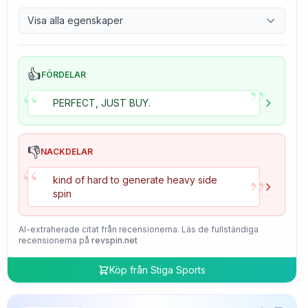
9.7
Control
Visa alla egenskaper
4.7
Tackiness
👍
FÖRDELAR
”
“
PERFECT, JUST BUY.
👎
NACKDELAR
“
”
kind of hard to generate heavy side
spin
AI-extraherade citat från recensionerna. Läs de fullständiga
recensionerna på
revspin.net
Köp från
Stiga Sports