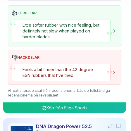
👍
FÖRDELAR
“
Little softer rubber with nice feeling, but
”
definitely not slow when played on
harder blades.
👎
NACKDELAR
“
”
Feels a bit firmer than the 42 degree
ESN rubbers that I've tried.
AI-extraherade citat från recensionerna. Läs de fullständiga
recensionerna på
revspin.net
Köp från
Stiga Sports
DNA Dragon Power 52.5