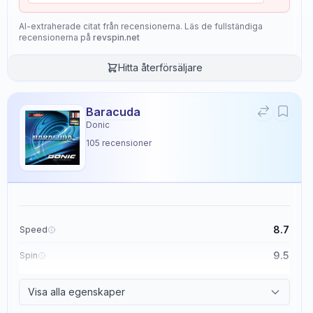
AI-extraherade citat från recensionerna. Läs de fullständiga
recensionerna på
revspin.net
Hitta återförsäljare
Baracuda
Donic
105
recensioner
8.7
Speed
9.5
Spin
8.6
Control
Visa alla egenskaper
2.3
Tackiness