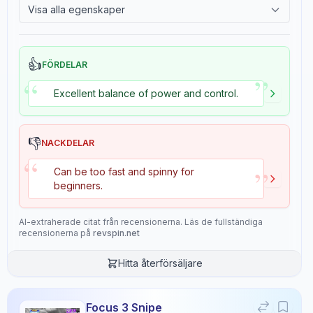
Overall
Visa alla egenskaper
9.3
2.4
Tackiness
👍
FÖRDELAR
”
“
Recensionsdata
Excellent balance of power and control.
Sentiment
8
/10
👎
NACKDELAR
“
Confidence:
90%
”
Can be too fast and spinny for
beginners.
Spelarnivå
8
/10
AI-extraherade citat från recensionerna. Läs de fullständiga
Confidence:
80%
recensionerna på
revspin.net
Hitta återförsäljare
Värde för pengarna
7
/10
Confidence:
70%
Focus 3 Snipe