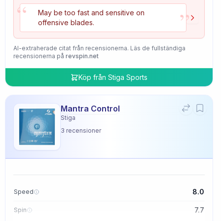
“
”
May be too fast and sensitive on
offensive blades.
AI-extraherade citat från recensionerna. Läs de fullständiga
recensionerna på
revspin.net
Köp från
Stiga Sports
Mantra Control
Stiga
3
recensioner
8.0
Speed
7.7
Spin