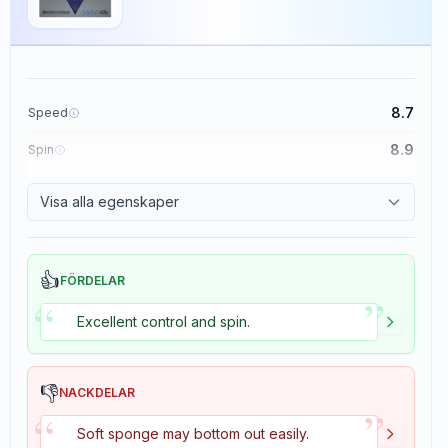
8.7
Speed
8.9
Spin
9.1
Control
Visa alla egenskaper
1.9
Tackiness
👍
FÖRDELAR
”
“
Excellent control and spin.
👎
NACKDELAR
”
“
Soft sponge may bottom out easily.