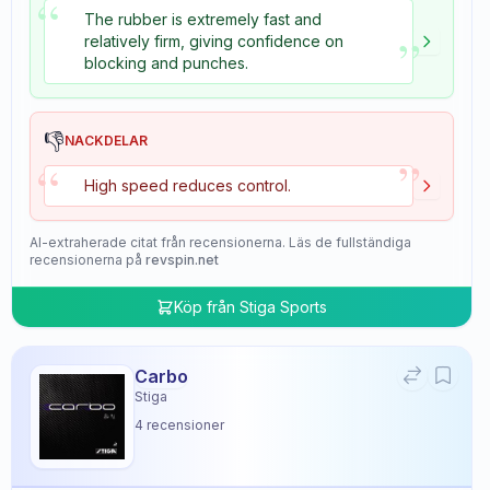
“
The rubber is extremely fast and
”
relatively firm, giving confidence on
blocking and punches.
👎
NACKDELAR
”
“
High speed reduces control.
AI-extraherade citat från recensionerna. Läs de fullständiga
recensionerna på
revspin.net
Köp från
Stiga Sports
Carbo
Stiga
4
recensioner