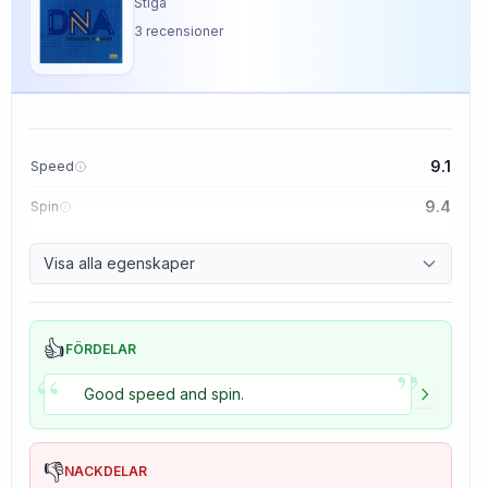
Stiga
3
recensioner
9.1
Speed
9.4
Spin
8.5
Control
Visa alla egenskaper
5.0
Tackiness
👍
FÖRDELAR
”
“
Good speed and spin.
👎
NACKDELAR