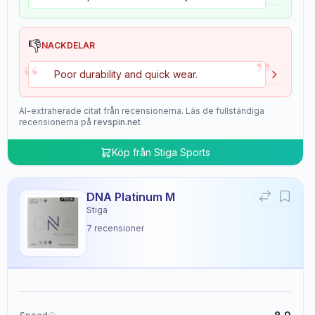
👎
NACKDELAR
”
“
Poor durability and quick wear.
AI-extraherade citat från recensionerna. Läs de fullständiga
recensionerna på
revspin.net
Köp från
Stiga Sports
DNA Platinum M
Stiga
7
recensioner