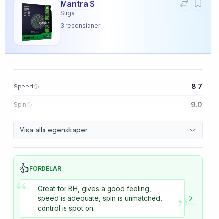
Mantra S
Stiga
3
recensioner
8.7
Speed
9.0
Spin
9.1
Control
Visa alla egenskaper
3.3
Tackiness
👍
FÖRDELAR
“
Great for BH, gives a good feeling,
”
speed is adequate, spin is unmatched,
control is spot on.