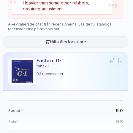
“
”
Heavier than some other rubbers,
Speed
Spin
requiring adjustment.
9.5
8.7
AI-extraherade citat från recensionerna. Läs de fullständiga
recensionerna på
revspin.net
Control
Tackiness
8.3
0.0
Hitta återförsäljare
Weight
Sponge Hardness
Fastarc G-1
6.5
9.1
Nittaku
93
recensioner
Gears
Throw Angle
9.5
6.4
Consistency
Durability
9.0
Speed
8.0
6.8
9.3
Spin
9.1
Control