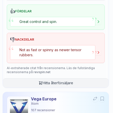
👍
FÖRDELAR
”
“
Great control and spin.
👎
NACKDELAR
“
”
Not as fast or spinny as newer tensor
rubbers.
AI-extraherade citat från recensionerna. Läs de fullständiga
recensionerna på
revspin.net
Hitta återförsäljare
Vega Europe
Xiom
107
recensioner