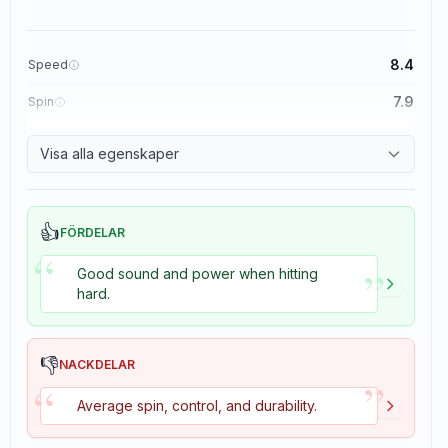
8.4
Speed
7.9
Spin
8.3
Control
Visa alla egenskaper
3.5
Tackiness
👍
FÖRDELAR
“
”
Good sound and power when hitting
hard.
👎
NACKDELAR
”
“
Average spin, control, and durability.