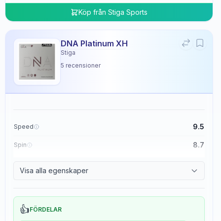
Köp från
Stiga Sports
DNA Platinum XH
Stiga
5
recensioner
9.5
Speed
8.7
Spin
8.3
Control
Visa alla egenskaper
0.0
Tackiness
👍
FÖRDELAR