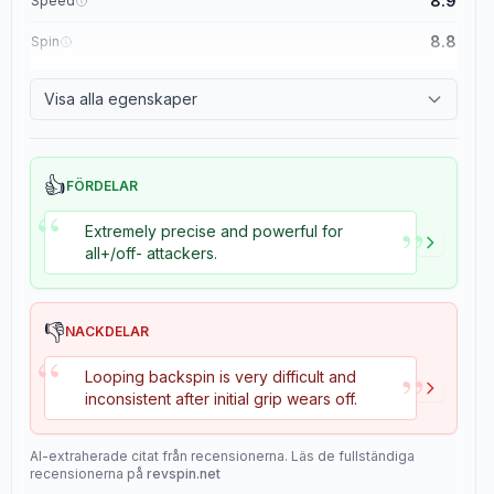
8.9
Speed
8.8
Spin
8.1
Control
Visa alla egenskaper
1.1
Tackiness
👍
FÖRDELAR
“
”
Extremely precise and powerful for
all+/off- attackers.
👎
NACKDELAR
“
”
Looping backspin is very difficult and
inconsistent after initial grip wears off.
AI-extraherade citat från recensionerna. Läs de fullständiga
recensionerna på
revspin.net