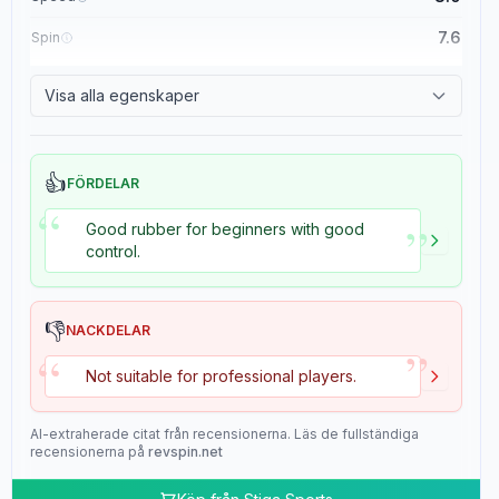
7.6
Spin
8.4
Control
Visa alla egenskaper
2.0
Tackiness
👍
FÖRDELAR
“
”
Good rubber for beginners with good
control.
👎
NACKDELAR
”
“
Not suitable for professional players.
AI-extraherade citat från recensionerna. Läs de fullständiga
recensionerna på
revspin.net