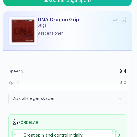
Köp från
Stiga Sports
DNA Dragon Grip
Stiga
8
recensioner
8.4
Speed
9.0
Spin
8.9
Control
Visa alla egenskaper
5.4
Tackiness
👍
FÖRDELAR
”
“
Great spin and control initially.