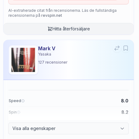
AI-extraherade citat från recensionerna. Läs de fullständiga
recensionerna på
revspin.net
Hitta återförsäljare
Mark V
Yasaka
127
recensioner
8.0
Speed
8.2
Spin
8.7
Control
Visa alla egenskaper
2.6
Tackiness