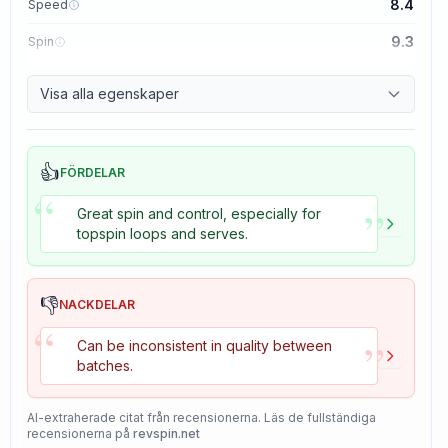
8.4
Speed
9.3
Spin
8.7
Control
Visa alla egenskaper
8.2
Tackiness
👍
FÖRDELAR
“
”
Great spin and control, especially for
topspin loops and serves.
👎
NACKDELAR
“
”
Can be inconsistent in quality between
batches.
AI-extraherade citat från recensionerna. Läs de fullständiga
recensionerna på
revspin.net