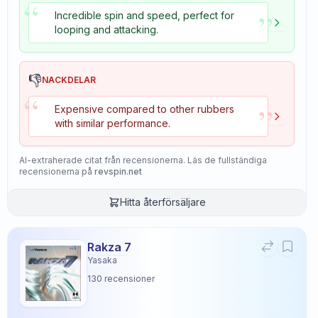
“
”
Incredible spin and speed, perfect for
looping and attacking.
👎
NACKDELAR
“
”
Expensive compared to other rubbers
with similar performance.
AI-extraherade citat från recensionerna. Läs de fullständiga
recensionerna på
revspin.net
Hitta återförsäljare
Rakza 7
Yasaka
130
recensioner