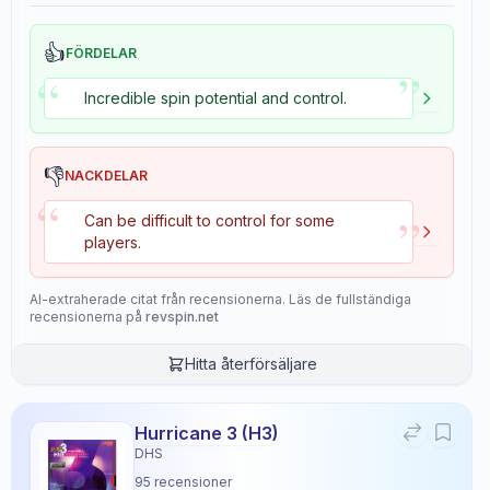
👍
FÖRDELAR
”
“
Incredible spin potential and control.
👎
NACKDELAR
“
”
Can be difficult to control for some
players.
AI-extraherade citat från recensionerna. Läs de fullständiga
recensionerna på
revspin.net
Hitta återförsäljare
DNA Platinum XH
×
Stiga
Rubber
5
recensioner
Hurricane 3 (H3)
DHS
95
recensioner