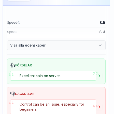
8.5
Speed
8.4
Spin
8.1
Control
Visa alla egenskaper
1.6
Tackiness
👍
FÖRDELAR
”
“
Excellent spin on serves.
👎
NACKDELAR
“
”
Control can be an issue, especially for
beginners.