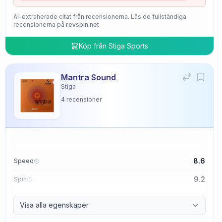
AI-extraherade citat från recensionerna. Läs de fullständiga
recensionerna på
revspin.net
Köp från
Stiga Sports
Mantra Sound
Stiga
4
recensioner
8.6
Speed
9.2
Spin
9.4
Control
Visa alla egenskaper
2.0
Tackiness