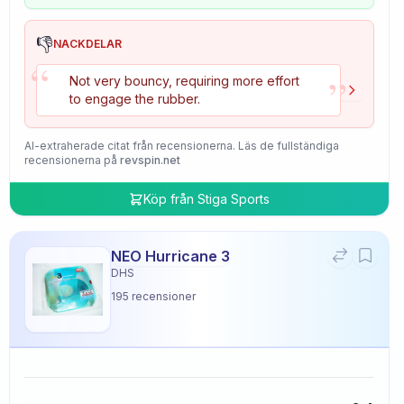
👎
NACKDELAR
“
”
Not very bouncy, requiring more effort
to engage the rubber.
AI-extraherade citat från recensionerna. Läs de fullständiga
recensionerna på
revspin.net
Köp från
Stiga Sports
NEO Hurricane 3
DHS
195
recensioner