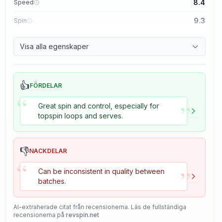
8.4
Speed
9.3
Spin
8.7
Control
Visa alla egenskaper
8.2
Tackiness
👍
FÖRDELAR
“
”
Great spin and control, especially for
topspin loops and serves.
👎
NACKDELAR
“
”
Can be inconsistent in quality between
batches.
AI-extraherade citat från recensionerna. Läs de fullständiga
recensionerna på
revspin.net