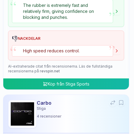
“
The rubber is extremely fast and
”
relatively firm, giving confidence on
blocking and punches.
👎
NACKDELAR
”
“
High speed reduces control.
AI-extraherade citat från recensionerna. Läs de fullständiga
recensionerna på
revspin.net
Köp från
Stiga Sports
Carbo
Stiga
4
recensioner