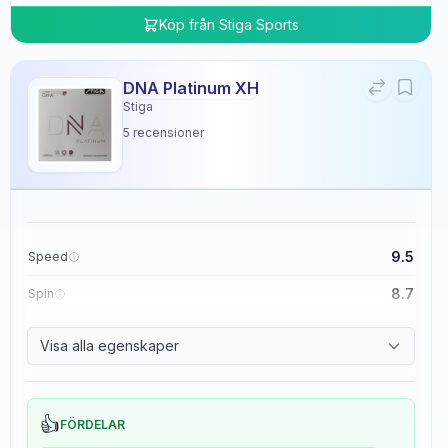
Köp från
Stiga Sports
DNA Platinum XH
Stiga
5
recensioner
9.5
Speed
8.7
Spin
8.3
Control
Visa alla egenskaper
0.0
Tackiness
👍
FÖRDELAR