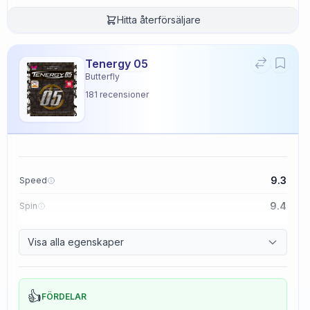
Hitta återförsäljare
Tenergy 05
Butterfly
181
recensioner
9.3
Speed
9.4
Spin
8.3
Control
Visa alla egenskaper
2.3
Tackiness
👍
FÖRDELAR