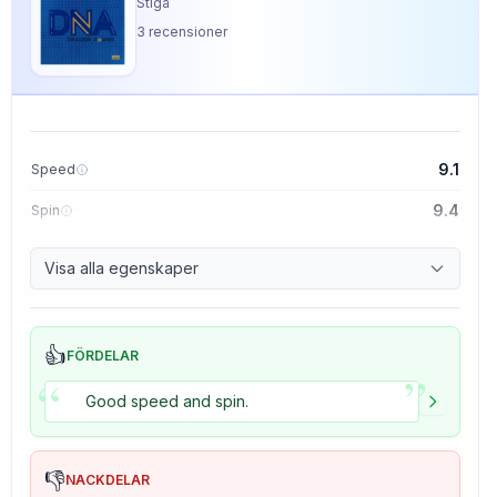
Stiga
3
recensioner
9.1
Speed
9.4
Spin
8.5
Control
Visa alla egenskaper
5.0
Tackiness
👍
FÖRDELAR
”
“
Good speed and spin.
👎
NACKDELAR