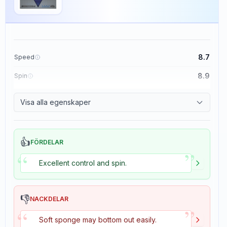
8.7
Speed
8.9
Spin
9.1
Control
Visa alla egenskaper
1.9
Tackiness
👍
FÖRDELAR
”
“
Excellent control and spin.
👎
NACKDELAR
”
“
Soft sponge may bottom out easily.