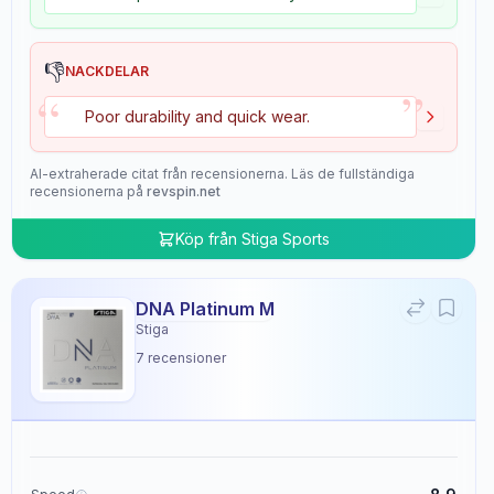
👎
NACKDELAR
”
“
Poor durability and quick wear.
AI-extraherade citat från recensionerna. Läs de fullständiga
recensionerna på
revspin.net
Köp från
Stiga Sports
DNA Platinum M
Stiga
7
recensioner