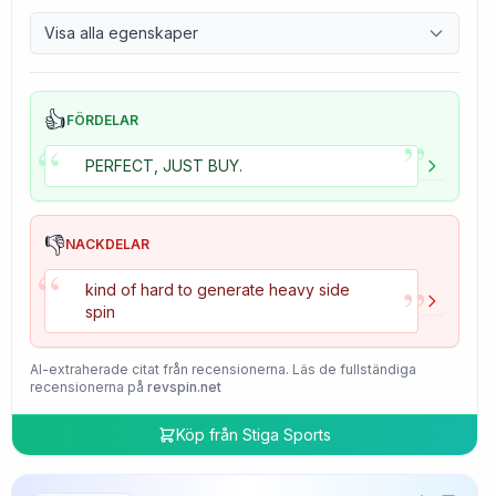
9.7
Control
Visa alla egenskaper
4.7
Tackiness
👍
FÖRDELAR
”
“
PERFECT, JUST BUY.
👎
NACKDELAR
“
”
kind of hard to generate heavy side
spin
AI-extraherade citat från recensionerna. Läs de fullständiga
recensionerna på
revspin.net
Köp från
Stiga Sports