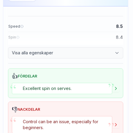
8.5
Speed
8.4
Spin
8.1
Control
Visa alla egenskaper
1.6
Tackiness
👍
FÖRDELAR
”
“
Excellent spin on serves.
👎
NACKDELAR
“
”
Control can be an issue, especially for
beginners.