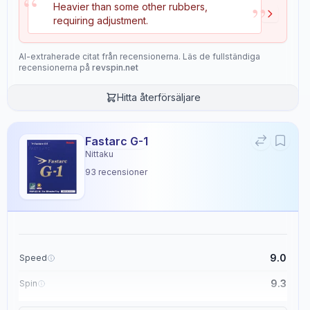
“
”
reliable and powerful returns.
Heavier than some other rubbers,
requiring adjustment.
The DNA Platinum H is particularly well-suited for forehand play and
can produce lightning-fast returns.
It has an overall rating of 9.1 and is recommended for players with a
AI-extraherade citat från recensionerna. Läs de fullständiga
skill level of 8/10.
recensionerna på
revspin.net
Hitta återförsäljare
Köp från
Stiga Sports
Fastarc G-1
Egenskaper
Nittaku
11
93
recensioner
Speed
Spin
9.3
8.3
Control
Tackiness
9.0
Speed
8.3
1.0
9.3
Spin
Weight
Sponge Hardness
9.1
Control