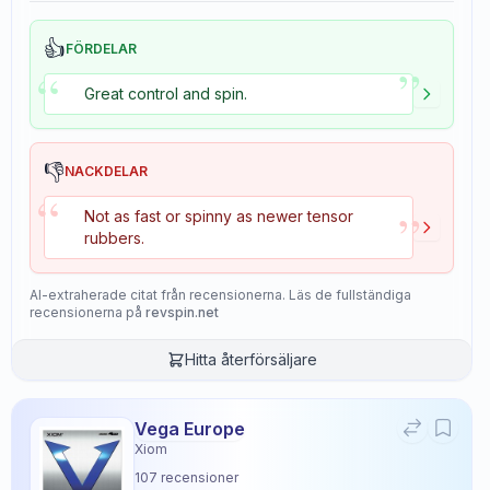
👍
FÖRDELAR
”
“
Great control and spin.
👎
NACKDELAR
“
”
Not as fast or spinny as newer tensor
rubbers.
AI-extraherade citat från recensionerna. Läs de fullständiga
recensionerna på
revspin.net
Hitta återförsäljare
Vega Europe
Xiom
107
recensioner