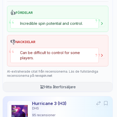
👍
FÖRDELAR
”
“
Incredible spin potential and control.
👎
NACKDELAR
“
”
Can be difficult to control for some
players.
AI-extraherade citat från recensionerna. Läs de fullständiga
recensionerna på
revspin.net
Hitta återförsäljare
Hurricane 3 (H3)
DHS
95
recensioner