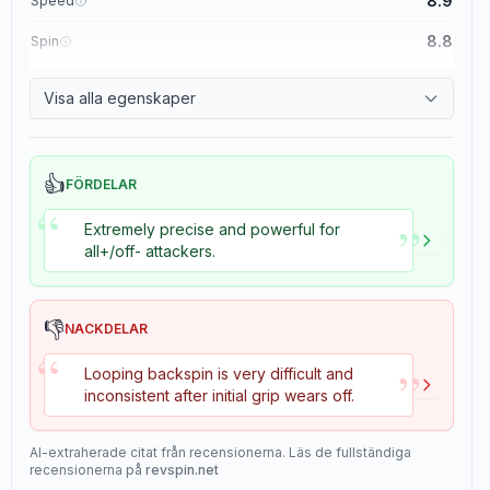
8.9
Speed
8.8
Spin
8.1
Control
Visa alla egenskaper
1.1
Tackiness
👍
FÖRDELAR
“
”
Extremely precise and powerful for
all+/off- attackers.
👎
NACKDELAR
“
”
Looping backspin is very difficult and
inconsistent after initial grip wears off.
AI-extraherade citat från recensionerna. Läs de fullständiga
recensionerna på
revspin.net