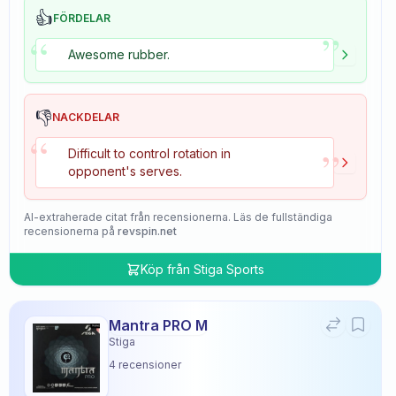
👍
FÖRDELAR
”
“
Awesome rubber.
👎
NACKDELAR
“
”
Difficult to control rotation in
opponent's serves.
AI-extraherade citat från recensionerna. Läs de fullständiga
recensionerna på
revspin.net
Köp från
Stiga Sports
Mantra PRO M
Stiga
4
recensioner