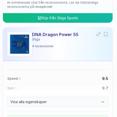
AI-extraherade citat från recensionerna. Läs de fullständiga
recensionerna på
revspin.net
Köp från
Stiga Sports
DNA Dragon Power 55
Stiga
4
recensioner
9.5
Speed
9.7
Spin
9.5
Control
Visa alla egenskaper
4.8
Tackiness