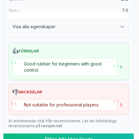
7.6
Spin
8.4
Control
Visa alla egenskaper
2.0
Tackiness
👍
FÖRDELAR
“
”
Good rubber for beginners with good
control.
👎
NACKDELAR
”
“
Not suitable for professional players.
AI-extraherade citat från recensionerna. Läs de fullständiga
recensionerna på
revspin.net