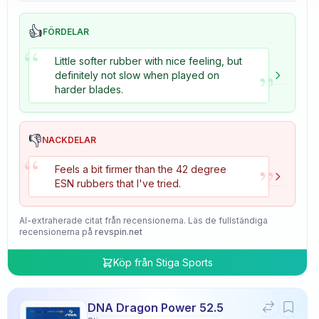
👍
FÖRDELAR
“
Little softer rubber with nice feeling, but
”
definitely not slow when played on
harder blades.
👎
NACKDELAR
“
”
Feels a bit firmer than the 42 degree
ESN rubbers that I've tried.
AI-extraherade citat från recensionerna. Läs de fullständiga
recensionerna på
revspin.net
Köp från
Stiga Sports
DNA Dragon Power 52.5