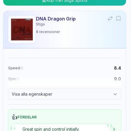
Köp från
Stiga Sports
DNA Dragon Grip
Stiga
8
recensioner
8.4
Speed
9.0
Spin
8.9
Control
Visa alla egenskaper
5.4
Tackiness
👍
FÖRDELAR
”
“
Great spin and control initially.