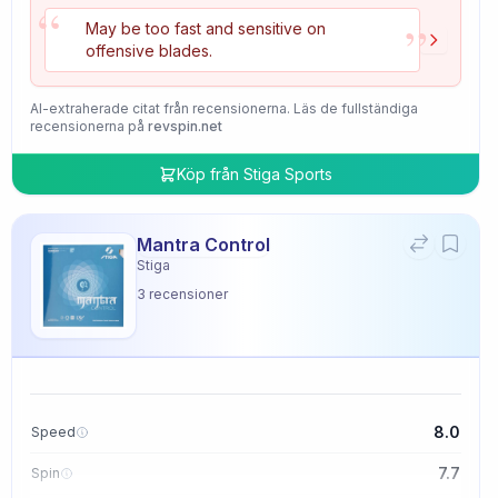
“
”
May be too fast and sensitive on
offensive blades.
AI-extraherade citat från recensionerna. Läs de fullständiga
recensionerna på
revspin.net
Köp från
Stiga Sports
Mantra Control
Stiga
3
recensioner
8.0
Speed
7.7
Spin