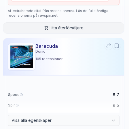
AI-extraherade citat från recensionerna. Läs de fullständiga
recensionerna på
revspin.net
Hitta återförsäljare
Baracuda
Donic
105
recensioner
8.7
Speed
9.5
Spin
8.6
Control
Visa alla egenskaper
2.3
Tackiness