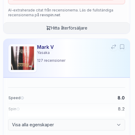
AI-extraherade citat från recensionerna. Läs de fullständiga
recensionerna på
revspin.net
Hitta återförsäljare
Mark V
Yasaka
127
recensioner
8.0
Speed
8.2
Spin
8.7
Control
Visa alla egenskaper
2.6
Tackiness