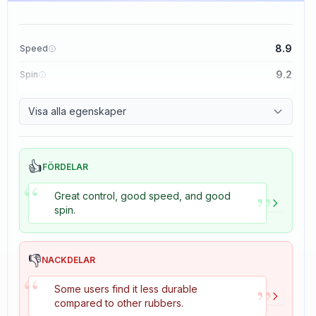
8.9
Speed
9.2
Spin
8.9
Control
Visa alla egenskaper
2.7
Tackiness
👍
FÖRDELAR
“
”
Great control, good speed, and good
spin.
👎
NACKDELAR
“
”
Some users find it less durable
compared to other rubbers.