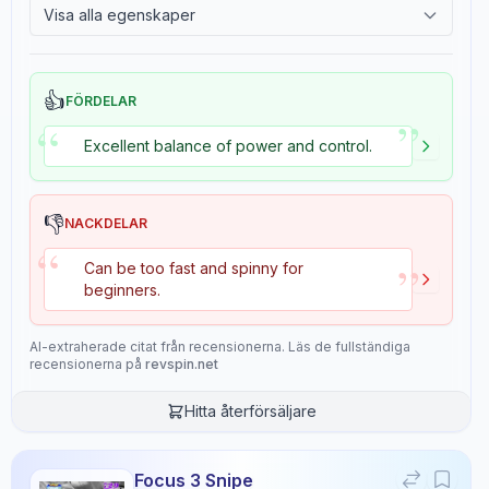
Visa alla egenskaper
5.5
7.0
2.4
Tackiness
Gears
Throw Angle
👍
FÖRDELAR
7.0
4.0
”
“
Excellent balance of power and control.
Consistency
Durability
8.8
8.0
👎
NACKDELAR
“
”
Can be too fast and spinny for
Overall
beginners.
9.1
AI-extraherade citat från recensionerna. Läs de fullständiga
recensionerna på
revspin.net
Recensionsdata
Hitta återförsäljare
Sentiment
Focus 3 Snipe
8
/10