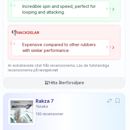
“
”
Incredible spin and speed, perfect for
looping and attacking.
👎
NACKDELAR
“
”
Expensive compared to other rubbers
with similar performance.
AI-extraherade citat från recensionerna. Läs de fullständiga
recensionerna på
revspin.net
Hitta återförsäljare
Rakza 7
Yasaka
130
recensioner