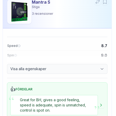
Mantra S
Stiga
3
recensioner
8.7
Speed
9.0
Spin
9.1
Control
Visa alla egenskaper
3.3
Tackiness
👍
FÖRDELAR
“
Great for BH, gives a good feeling,
”
speed is adequate, spin is unmatched,
control is spot on.