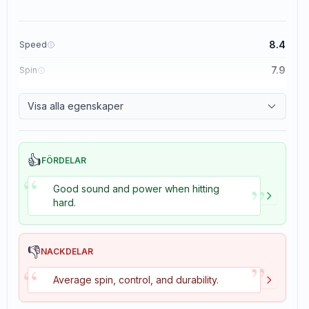
8.4
Speed
7.9
Spin
8.3
Control
Visa alla egenskaper
3.5
Tackiness
👍
FÖRDELAR
“
”
Good sound and power when hitting
hard.
👎
NACKDELAR
”
“
Average spin, control, and durability.