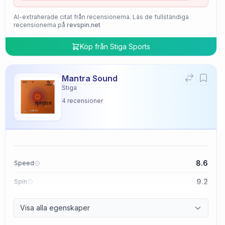
AI-extraherade citat från recensionerna. Läs de fullständiga
recensionerna på
revspin.net
Köp från
Stiga Sports
Mantra Sound
Stiga
4
recensioner
8.6
Speed
9.2
Spin
9.4
Control
Visa alla egenskaper
2.0
Tackiness