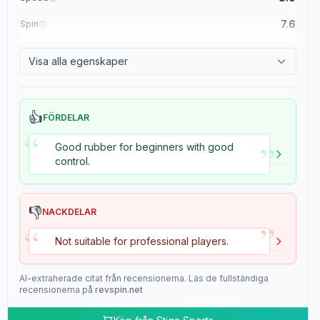
7.6
Spin
8.4
Control
Visa alla egenskaper
2.0
Tackiness
👍
FÖRDELAR
“
”
Good rubber for beginners with good
control.
👎
NACKDELAR
”
“
Not suitable for professional players.
AI-extraherade citat från recensionerna. Läs de fullständiga
recensionerna på
revspin.net