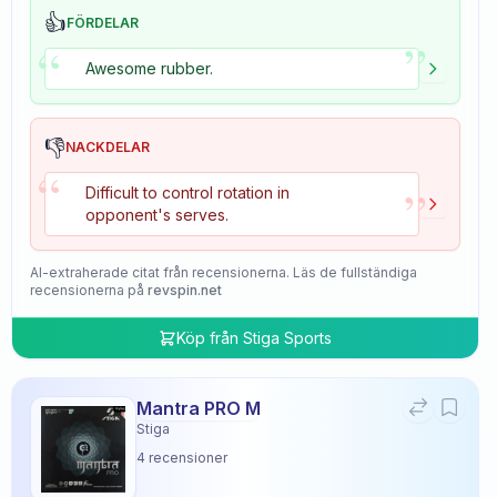
👍
FÖRDELAR
”
“
Awesome rubber.
👎
NACKDELAR
“
”
Difficult to control rotation in
opponent's serves.
AI-extraherade citat från recensionerna. Läs de fullständiga
recensionerna på
revspin.net
Köp från
Stiga Sports
Mantra PRO M
Stiga
4
recensioner