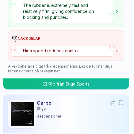
“
The rubber is extremely fast and
”
relatively firm, giving confidence on
blocking and punches.
👎
NACKDELAR
”
“
High speed reduces control.
AI-extraherade citat från recensionerna. Läs de fullständiga
recensionerna på
revspin.net
Köp från
Stiga Sports
Carbo
Stiga
4
recensioner