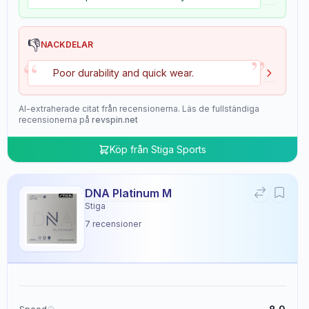
👎
NACKDELAR
”
“
Poor durability and quick wear.
AI-extraherade citat från recensionerna. Läs de fullständiga
recensionerna på
revspin.net
Köp från
Stiga Sports
DNA Platinum M
Stiga
7
recensioner