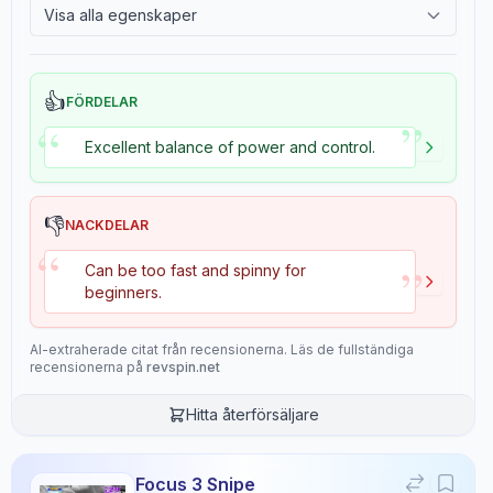
Visa alla egenskaper
2.4
Tackiness
Gears
Throw Angle
6.4
5.8
👍
FÖRDELAR
”
“
Consistency
Durability
Excellent balance of power and control.
8.6
3.1
👎
NACKDELAR
Overall
“
8.1
”
Can be too fast and spinny for
beginners.
AI-extraherade citat från recensionerna. Läs de fullständiga
recensionerna på
revspin.net
Recensionsdata
Hitta återförsäljare
Sentiment
6
/10
Confidence:
80%
Focus 3 Snipe