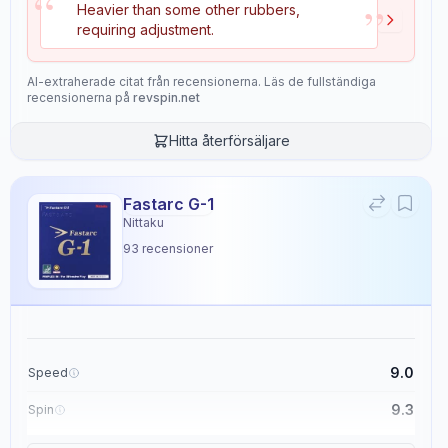
“
”
Heavier than some other rubbers,
However, its exceptional spin and control capabilities, along with a
requiring adjustment.
high overall rating of 8.1, make it a strong choice for players seeking
an offensive, spin-oriented playing experience.
AI-extraherade citat från recensionerna. Läs de fullständiga
recensionerna på
revspin.net
Köp från
Stiga Sports
Hitta återförsäljare
Egenskaper
11
Fastarc G-1
Nittaku
Speed
Spin
93
recensioner
8.4
9.0
Control
Tackiness
8.9
5.4
9.0
Speed
Weight
Sponge Hardness
9.3
Spin
6.0
8.5
9.1
Control