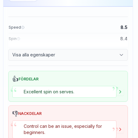
8.5
Speed
8.4
Spin
8.1
Control
Visa alla egenskaper
1.6
Tackiness
👍
FÖRDELAR
”
“
Excellent spin on serves.
👎
NACKDELAR
“
”
Control can be an issue, especially for
beginners.