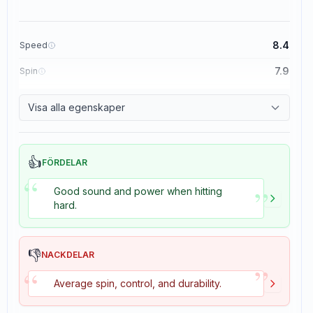
8.4
Speed
7.9
Spin
8.3
Control
Visa alla egenskaper
3.5
Tackiness
👍
FÖRDELAR
“
”
Good sound and power when hitting
hard.
👎
NACKDELAR
”
“
Average spin, control, and durability.