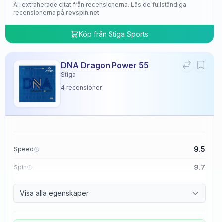
AI-extraherade citat från recensionerna. Läs de fullständiga
recensionerna på
revspin.net
Köp från
Stiga Sports
DNA Dragon Power 55
Stiga
4
recensioner
9.5
Speed
9.7
Spin
9.5
Control
Visa alla egenskaper
4.8
Tackiness