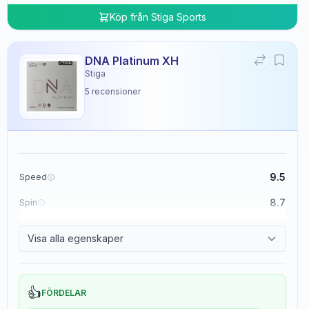
Köp från
Stiga Sports
DNA Platinum XH
Stiga
5
recensioner
9.5
Speed
8.7
Spin
8.3
Control
Visa alla egenskaper
0.0
Tackiness
👍
FÖRDELAR