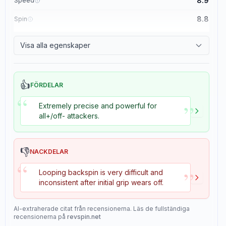
8.9
Speed
8.8
Spin
8.1
Control
Visa alla egenskaper
1.1
Tackiness
👍
FÖRDELAR
“
”
Extremely precise and powerful for
all+/off- attackers.
👎
NACKDELAR
“
”
Looping backspin is very difficult and
inconsistent after initial grip wears off.
AI-extraherade citat från recensionerna. Läs de fullständiga
recensionerna på
revspin.net