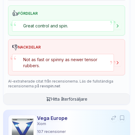
👍
FÖRDELAR
”
“
Great control and spin.
👎
NACKDELAR
“
”
Not as fast or spinny as newer tensor
rubbers.
AI-extraherade citat från recensionerna. Läs de fullständiga
recensionerna på
revspin.net
Hitta återförsäljare
Vega Europe
Xiom
107
recensioner