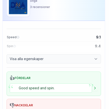
Stiga
3
recensioner
9.1
Speed
9.4
Spin
8.5
Control
Visa alla egenskaper
5.0
Tackiness
👍
FÖRDELAR
”
“
Good speed and spin.
👎
NACKDELAR