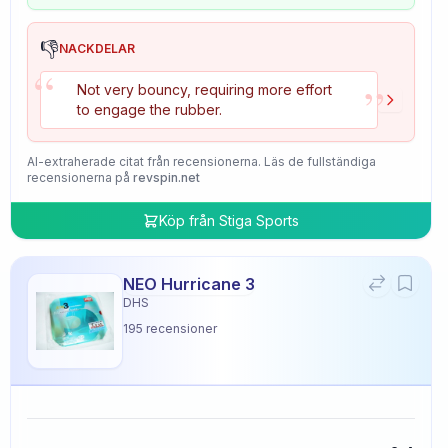
👎
NACKDELAR
“
”
Not very bouncy, requiring more effort
to engage the rubber.
AI-extraherade citat från recensionerna. Läs de fullständiga
recensionerna på
revspin.net
Köp från
Stiga Sports
NEO Hurricane 3
DHS
195
recensioner