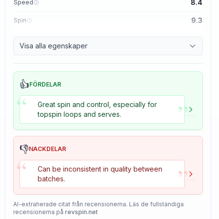
8.4
Speed
9.3
Spin
8.7
Control
Visa alla egenskaper
8.2
Tackiness
👍
FÖRDELAR
“
”
Great spin and control, especially for
topspin loops and serves.
👎
NACKDELAR
“
”
Can be inconsistent in quality between
batches.
AI-extraherade citat från recensionerna. Läs de fullständiga
recensionerna på
revspin.net