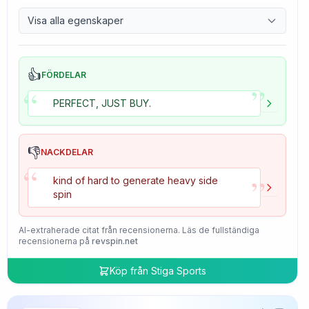
9.7
Control
Visa alla egenskaper
4.7
Tackiness
👍
FÖRDELAR
”
“
PERFECT, JUST BUY.
👎
NACKDELAR
“
”
kind of hard to generate heavy side
spin
AI-extraherade citat från recensionerna. Läs de fullständiga
recensionerna på
revspin.net
Köp från
Stiga Sports