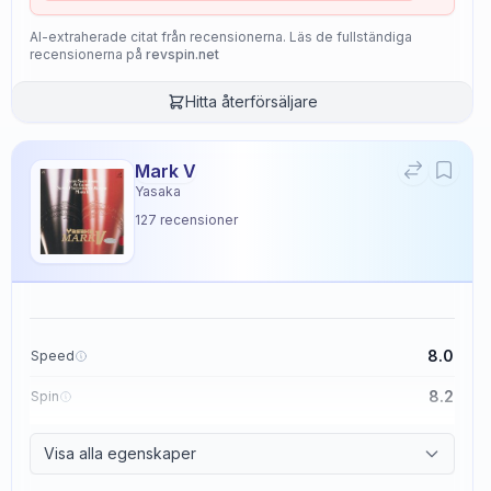
AI-extraherade citat från recensionerna. Läs de fullständiga
recensionerna på
revspin.net
Hitta återförsäljare
Mark V
Yasaka
127
recensioner
8.0
Speed
8.2
Spin
8.7
Control
Visa alla egenskaper
2.6
Tackiness