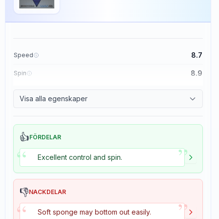
8.7
Speed
8.9
Spin
9.1
Control
Visa alla egenskaper
1.9
Tackiness
👍
FÖRDELAR
”
“
Excellent control and spin.
👎
NACKDELAR
”
“
Soft sponge may bottom out easily.