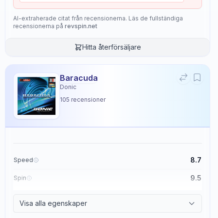
AI-extraherade citat från recensionerna. Läs de fullständiga
recensionerna på
revspin.net
Hitta återförsäljare
Baracuda
Donic
105
recensioner
8.7
Speed
9.5
Spin
8.6
Control
Visa alla egenskaper
2.3
Tackiness