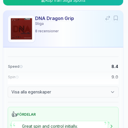
Köp från
Stiga Sports
DNA Dragon Grip
Stiga
8
recensioner
8.4
Speed
9.0
Spin
8.9
Control
Visa alla egenskaper
5.4
Tackiness
👍
FÖRDELAR
”
“
Great spin and control initially.