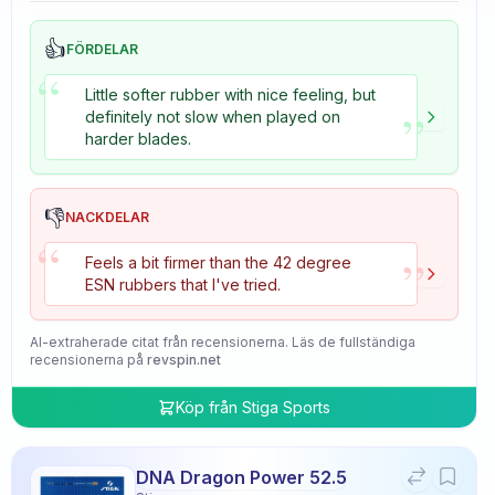
👍
FÖRDELAR
“
Little softer rubber with nice feeling, but
”
definitely not slow when played on
harder blades.
👎
NACKDELAR
“
”
Feels a bit firmer than the 42 degree
ESN rubbers that I've tried.
AI-extraherade citat från recensionerna. Läs de fullständiga
recensionerna på
revspin.net
Köp från
Stiga Sports
DNA Dragon Power 52.5