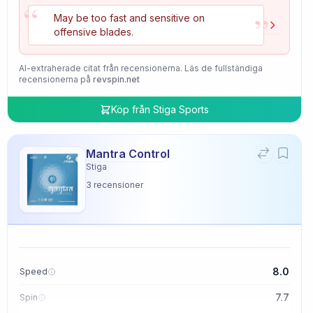
“
”
May be too fast and sensitive on
offensive blades.
AI-extraherade citat från recensionerna. Läs de fullständiga
recensionerna på
revspin.net
Köp från
Stiga Sports
Mantra Control
Stiga
3
recensioner
8.0
Speed
7.7
Spin