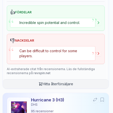
👍
FÖRDELAR
”
“
Incredible spin potential and control.
👎
NACKDELAR
“
”
Can be difficult to control for some
players.
AI-extraherade citat från recensionerna. Läs de fullständiga
recensionerna på
revspin.net
Hitta återförsäljare
Hurricane 3 (H3)
DHS
95
recensioner