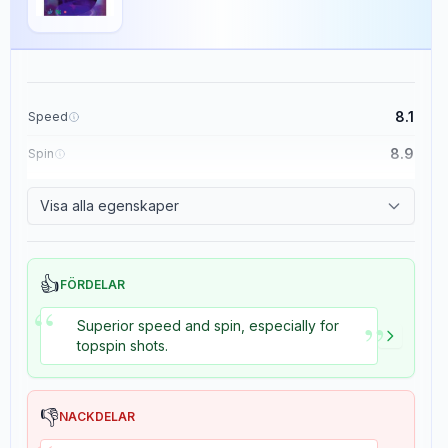
8.1
Speed
DNA Dragon Grip
×
8.9
Spin
Stiga
Rubber
8
recensioner
8.7
Control
Visa alla egenskaper
8.2
Tackiness
The Stiga DNA Dragon Grip is a high-performance table tennis rubber
designed for advanced players with an offensive playing style.
👍
It features a speed rating of 8.4, a spin rating of 9, and a control rating
FÖRDELAR
of 8.9, making it well-suited for generating powerful and precise
“
shots.
”
Superior speed and spin, especially for
The rubber has a tackiness level of 5.4, providing a good grip on a
topspin shots.
variety of shots.
The sponge hardness is rated at 8.5, offering a firm yet responsive
feel.
👎
NACKDELAR
In terms of durability, the rubber is rated at 3.1, suggesting it may
require more frequent replacement compared to other options.