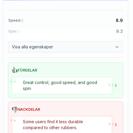
8.9
Speed
9.2
Spin
8.9
Control
Visa alla egenskaper
2.7
Tackiness
👍
FÖRDELAR
“
”
Great control, good speed, and good
spin.
👎
NACKDELAR
“
”
Some users find it less durable
compared to other rubbers.