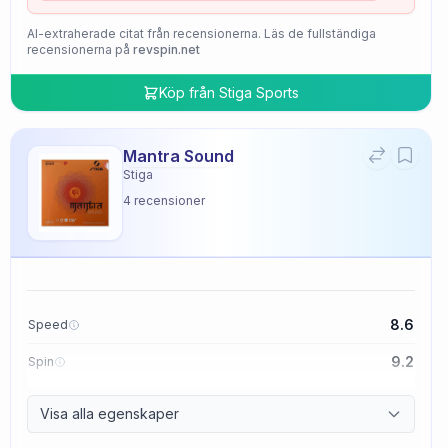
AI-extraherade citat från recensionerna. Läs de fullständiga
recensionerna på
revspin.net
Köp från
Stiga Sports
Mantra Sound
Stiga
4
recensioner
8.6
Speed
9.2
Spin
9.4
Control
Visa alla egenskaper
2.0
Tackiness