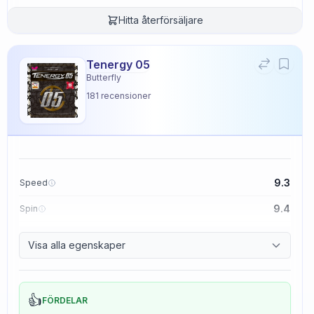
Hitta återförsäljare
Tenergy 05
Butterfly
181
recensioner
9.3
Speed
9.4
Spin
8.3
Control
Visa alla egenskaper
2.3
Tackiness
👍
FÖRDELAR