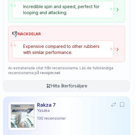
“
”
Incredible spin and speed, perfect for
looping and attacking.
👎
NACKDELAR
“
”
Expensive compared to other rubbers
with similar performance.
AI-extraherade citat från recensionerna. Läs de fullständiga
recensionerna på
revspin.net
Hitta återförsäljare
Rakza 7
Yasaka
130
recensioner