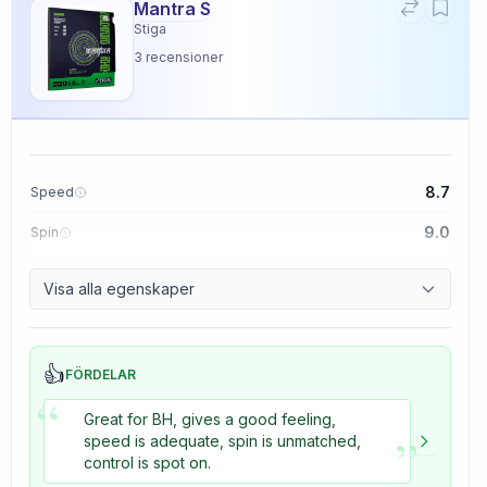
Mantra S
Stiga
3
recensioner
8.7
Speed
9.0
Spin
9.1
Control
Visa alla egenskaper
3.3
Tackiness
👍
FÖRDELAR
“
Great for BH, gives a good feeling,
”
speed is adequate, spin is unmatched,
control is spot on.