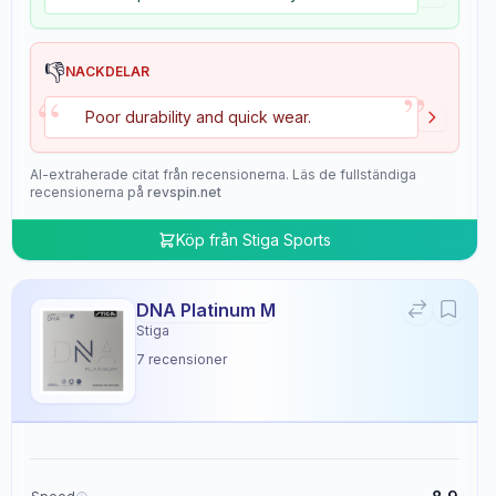
👎
NACKDELAR
”
“
Poor durability and quick wear.
AI-extraherade citat från recensionerna. Läs de fullständiga
recensionerna på
revspin.net
Köp från
Stiga Sports
DNA Platinum M
Stiga
7
recensioner