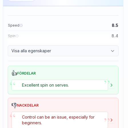
8.5
Speed
8.4
Spin
8.1
Control
Visa alla egenskaper
1.6
Tackiness
👍
FÖRDELAR
”
“
Excellent spin on serves.
👎
NACKDELAR
“
”
Control can be an issue, especially for
beginners.