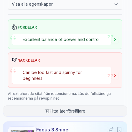
Visa alla egenskaper
9.3
9.0
2.4
Tackiness
👍
FÖRDELAR
”
“
Recensionsdata
Excellent balance of power and control.
Sentiment
8
/10
👎
NACKDELAR
Confidence:
90%
“
”
Can be too fast and spinny for
beginners.
Spelarnivå
6
/10
Confidence:
80%
AI-extraherade citat från recensionerna. Läs de fullständiga
recensionerna på
revspin.net
Värde för pengarna
Hitta återförsäljare
9
/10
Confidence:
90%
Focus 3 Snipe