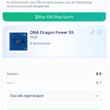
AI-extraherade citat från recensionerna. Läs de fullständiga
recensionerna på
revspin.net
Köp från
Stiga Sports
DNA Dragon Power 55
Stiga
4
recensioner
9.5
Speed
9.7
Spin
9.5
Control
Visa alla egenskaper
4.8
Tackiness