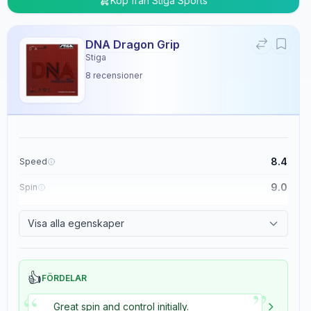
Köp från
Stiga Sports
DNA Dragon Grip
Stiga
8
recensioner
8.4
Speed
9.0
Spin
8.9
Control
Visa alla egenskaper
5.4
Tackiness
👍
FÖRDELAR
”
“
Great spin and control initially.