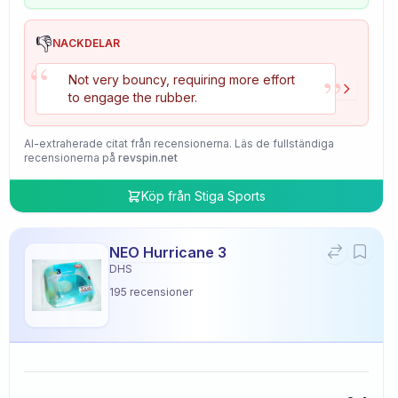
👎
NACKDELAR
“
”
Not very bouncy, requiring more effort
to engage the rubber.
AI-extraherade citat från recensionerna. Läs de fullständiga
recensionerna på
revspin.net
Köp från
Stiga Sports
NEO Hurricane 3
DHS
195
recensioner