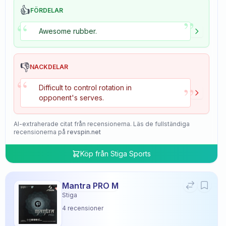
👍
FÖRDELAR
”
“
Awesome rubber.
👎
NACKDELAR
“
”
Difficult to control rotation in
opponent's serves.
AI-extraherade citat från recensionerna. Läs de fullständiga
recensionerna på
revspin.net
Köp från
Stiga Sports
Mantra PRO M
Stiga
4
recensioner