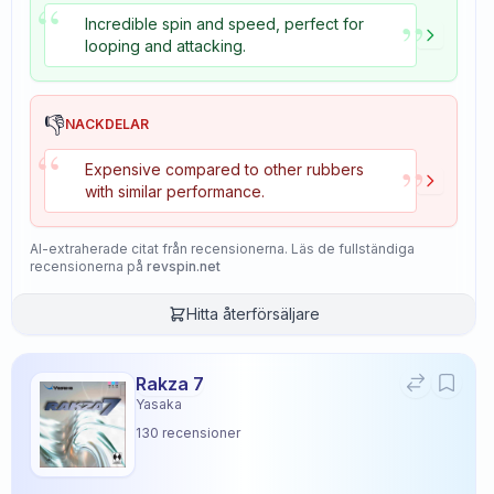
“
”
Incredible spin and speed, perfect for
looping and attacking.
👎
NACKDELAR
“
”
Expensive compared to other rubbers
with similar performance.
AI-extraherade citat från recensionerna. Läs de fullständiga
recensionerna på
revspin.net
Hitta återförsäljare
Rakza 7
Yasaka
130
recensioner