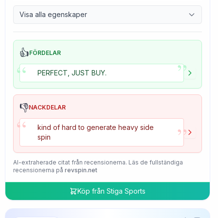
9.7
Control
Visa alla egenskaper
4.7
Tackiness
👍
FÖRDELAR
”
“
PERFECT, JUST BUY.
👎
NACKDELAR
“
”
kind of hard to generate heavy side
spin
AI-extraherade citat från recensionerna. Läs de fullständiga
recensionerna på
revspin.net
Köp från
Stiga Sports