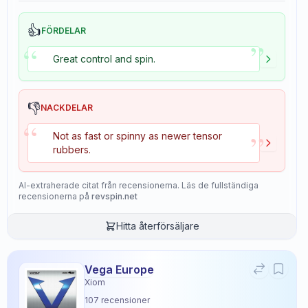
👍
FÖRDELAR
”
“
Great control and spin.
👎
NACKDELAR
“
”
Not as fast or spinny as newer tensor
rubbers.
AI-extraherade citat från recensionerna. Läs de fullständiga
recensionerna på
revspin.net
Hitta återförsäljare
Vega Europe
Xiom
107
recensioner