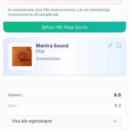
AI-extraherade citat från recensionerna. Läs de fullständiga
recensionerna på
revspin.net
Köp från
Stiga Sports
Mantra Sound
Stiga
4
recensioner
8.6
Speed
9.2
Spin
9.4
Control
Visa alla egenskaper
2.0
Tackiness