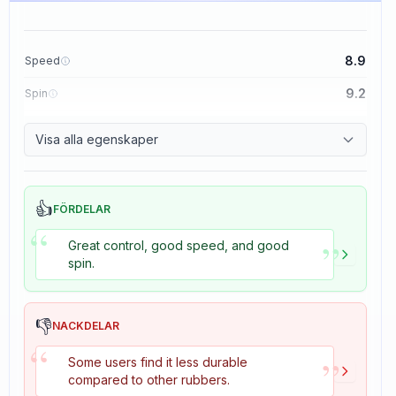
8.9
Speed
9.2
Spin
8.9
Control
Visa alla egenskaper
2.7
Tackiness
👍
FÖRDELAR
“
”
Great control, good speed, and good
spin.
👎
NACKDELAR
“
”
Some users find it less durable
compared to other rubbers.