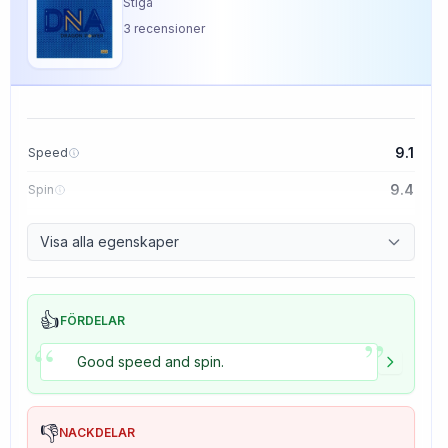
Stiga
3
recensioner
9.1
Speed
9.4
Spin
8.5
Control
Visa alla egenskaper
5.0
Tackiness
👍
FÖRDELAR
”
“
Good speed and spin.
👎
NACKDELAR