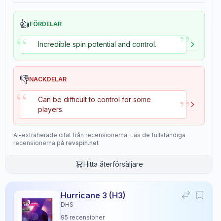
👍
FÖRDELAR
”
“
Incredible spin potential and control.
👎
NACKDELAR
“
”
Can be difficult to control for some
players.
AI-extraherade citat från recensionerna. Läs de fullständiga
recensionerna på
revspin.net
Hitta återförsäljare
Hurricane 3 (H3)
DHS
95
recensioner