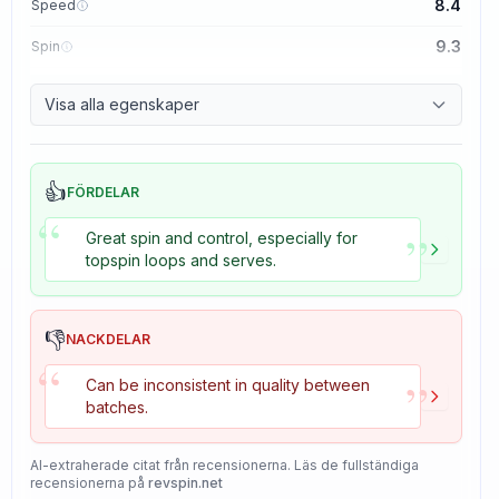
8.4
Speed
9.3
Spin
8.7
Control
Visa alla egenskaper
8.2
Tackiness
👍
FÖRDELAR
“
”
Great spin and control, especially for
topspin loops and serves.
👎
NACKDELAR
“
”
Can be inconsistent in quality between
batches.
AI-extraherade citat från recensionerna. Läs de fullständiga
recensionerna på
revspin.net