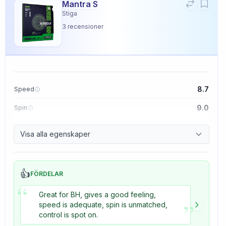
Mantra S
Stiga
3
recensioner
8.7
Speed
9.0
Spin
9.1
Control
Visa alla egenskaper
3.3
Tackiness
👍
FÖRDELAR
“
Great for BH, gives a good feeling,
”
speed is adequate, spin is unmatched,
control is spot on.