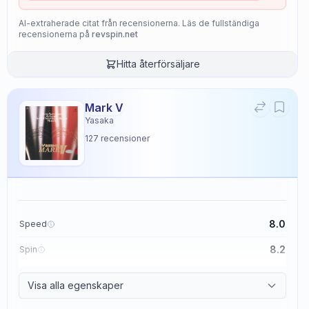
AI-extraherade citat från recensionerna. Läs de fullständiga
recensionerna på
revspin.net
Hitta återförsäljare
Mark V
Yasaka
127
recensioner
8.0
Speed
8.2
Spin
8.7
Control
Visa alla egenskaper
2.6
Tackiness