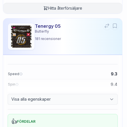
Hitta återförsäljare
Tenergy 05
Butterfly
181
recensioner
9.3
Speed
9.4
Spin
8.3
Control
Visa alla egenskaper
2.3
Tackiness
👍
FÖRDELAR