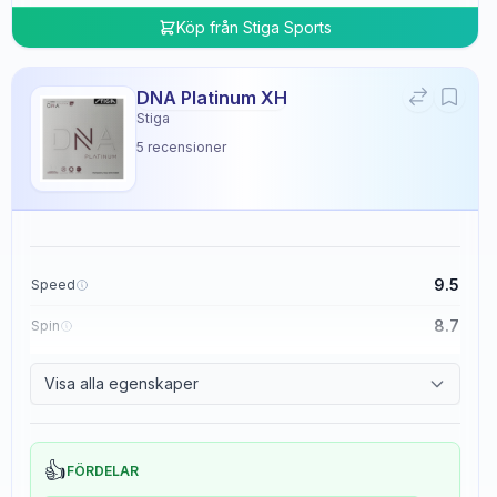
Köp från
Stiga Sports
DNA Platinum XH
Stiga
5
recensioner
9.5
Speed
8.7
Spin
8.3
Control
Visa alla egenskaper
0.0
Tackiness
👍
FÖRDELAR