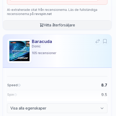
AI-extraherade citat från recensionerna. Läs de fullständiga
recensionerna på
revspin.net
Hitta återförsäljare
Baracuda
Donic
105
recensioner
8.7
Speed
9.5
Spin
8.6
Control
Visa alla egenskaper
2.3
Tackiness