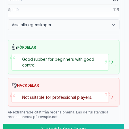
7.6
Spin
8.4
Control
Visa alla egenskaper
2.0
Tackiness
👍
FÖRDELAR
“
”
Good rubber for beginners with good
control.
👎
NACKDELAR
”
“
Not suitable for professional players.
AI-extraherade citat från recensionerna. Läs de fullständiga
recensionerna på
revspin.net