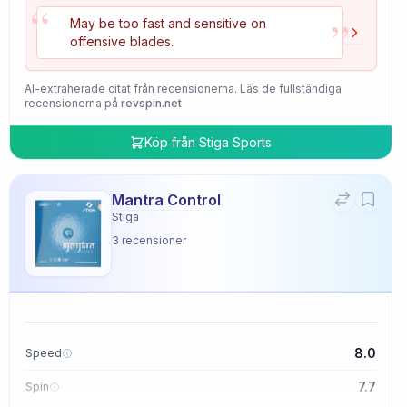
“
”
May be too fast and sensitive on
offensive blades.
AI-extraherade citat från recensionerna. Läs de fullständiga
recensionerna på
revspin.net
Köp från
Stiga Sports
Mantra Control
Stiga
3
recensioner
8.0
Speed
7.7
Spin