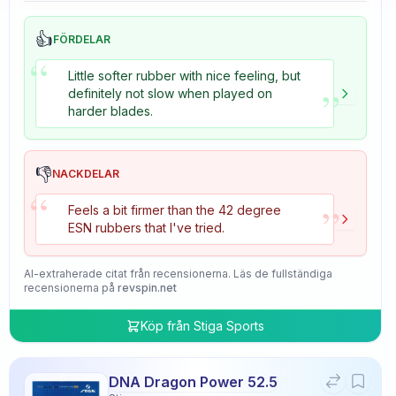
👍
FÖRDELAR
“
Little softer rubber with nice feeling, but
”
definitely not slow when played on
harder blades.
👎
NACKDELAR
“
”
Feels a bit firmer than the 42 degree
ESN rubbers that I've tried.
AI-extraherade citat från recensionerna. Läs de fullständiga
recensionerna på
revspin.net
Köp från
Stiga Sports
DNA Dragon Power 52.5