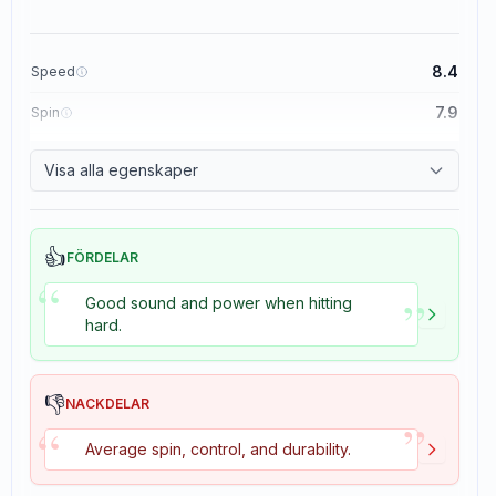
8.4
Speed
7.9
Spin
8.3
Control
Visa alla egenskaper
3.5
Tackiness
👍
FÖRDELAR
“
”
Good sound and power when hitting
hard.
👎
NACKDELAR
”
“
Average spin, control, and durability.