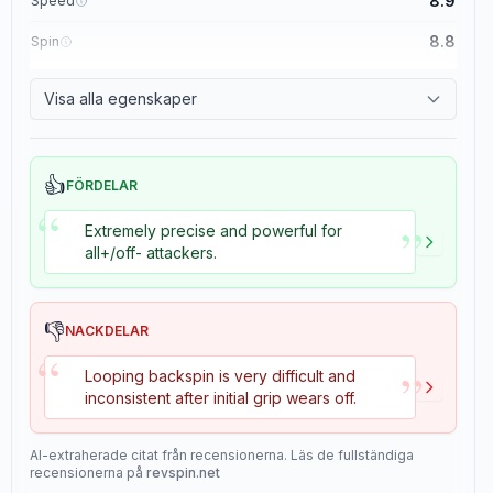
8.9
Speed
8.8
Spin
8.1
Control
Visa alla egenskaper
1.1
Tackiness
👍
FÖRDELAR
“
”
Extremely precise and powerful for
all+/off- attackers.
👎
NACKDELAR
“
”
Looping backspin is very difficult and
inconsistent after initial grip wears off.
AI-extraherade citat från recensionerna. Läs de fullständiga
recensionerna på
revspin.net