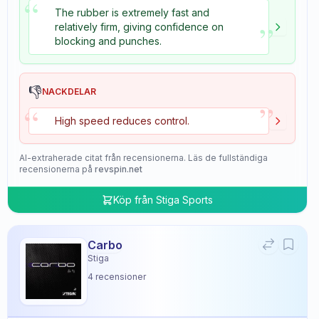
“
The rubber is extremely fast and
”
relatively firm, giving confidence on
blocking and punches.
👎
NACKDELAR
”
“
High speed reduces control.
AI-extraherade citat från recensionerna. Läs de fullständiga
recensionerna på
revspin.net
Köp från
Stiga Sports
Carbo
Stiga
4
recensioner