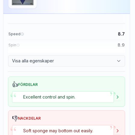
8.7
Speed
8.9
Spin
9.1
Control
Visa alla egenskaper
1.9
Tackiness
👍
FÖRDELAR
”
“
Excellent control and spin.
👎
NACKDELAR
”
“
Soft sponge may bottom out easily.