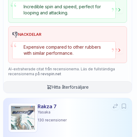
“
”
Incredible spin and speed, perfect for
looping and attacking.
👎
NACKDELAR
“
”
Expensive compared to other rubbers
with similar performance.
AI-extraherade citat från recensionerna. Läs de fullständiga
recensionerna på
revspin.net
Hitta återförsäljare
Rakza 7
Yasaka
130
recensioner