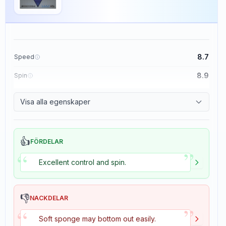
8.7
Speed
8.9
Spin
9.1
Control
Visa alla egenskaper
1.9
Tackiness
👍
FÖRDELAR
”
“
Excellent control and spin.
👎
NACKDELAR
”
“
Soft sponge may bottom out easily.