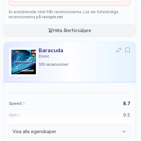
AI-extraherade citat från recensionerna. Läs de fullständiga
recensionerna på
revspin.net
Hitta återförsäljare
Baracuda
Donic
105
recensioner
8.7
Speed
9.5
Spin
8.6
Control
Visa alla egenskaper
2.3
Tackiness