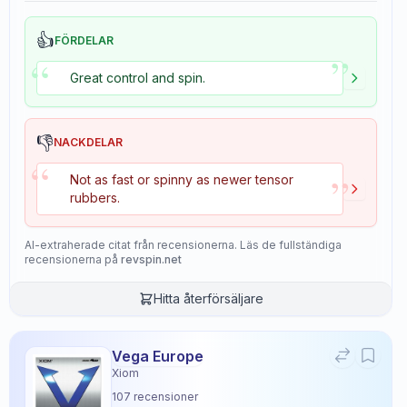
👍
FÖRDELAR
”
“
Great control and spin.
👎
NACKDELAR
“
”
Not as fast or spinny as newer tensor
rubbers.
AI-extraherade citat från recensionerna. Läs de fullständiga
recensionerna på
revspin.net
Hitta återförsäljare
Vega Europe
Xiom
107
recensioner