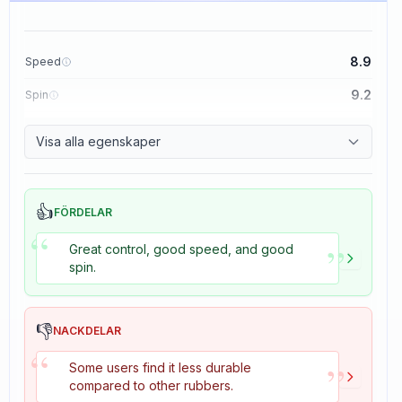
8.9
Speed
9.2
Spin
8.9
Control
Visa alla egenskaper
2.7
Tackiness
👍
FÖRDELAR
“
”
Great control, good speed, and good
spin.
👎
NACKDELAR
“
”
Some users find it less durable
compared to other rubbers.