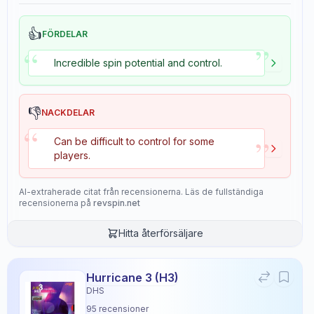
👍
FÖRDELAR
”
“
Incredible spin potential and control.
👎
NACKDELAR
“
”
Can be difficult to control for some
players.
AI-extraherade citat från recensionerna. Läs de fullständiga
recensionerna på
revspin.net
Hitta återförsäljare
Hurricane 3 (H3)
DHS
95
recensioner