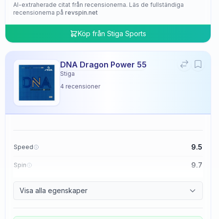
AI-extraherade citat från recensionerna. Läs de fullständiga
recensionerna på
revspin.net
Köp från
Stiga Sports
DNA Dragon Power 55
Stiga
4
recensioner
9.5
Speed
9.7
Spin
9.5
Control
Visa alla egenskaper
4.8
Tackiness