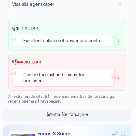
Visa alla egenskaper
2.4
Tackiness
Egenskaper
6
👍
FÖRDELAR
”
“
Speed
Control
Excellent balance of power and control.
8.0
9.0
Stiffness
Hardness
👎
NACKDELAR
5.0
6.7
“
”
Can be too fast and spinny for
beginners.
Consistency
Overall
5.0
9.0
AI-extraherade citat från recensionerna. Läs de fullständiga
recensionerna på
revspin.net
Hitta återförsäljare
Recensionsdata
Focus 3 Snipe