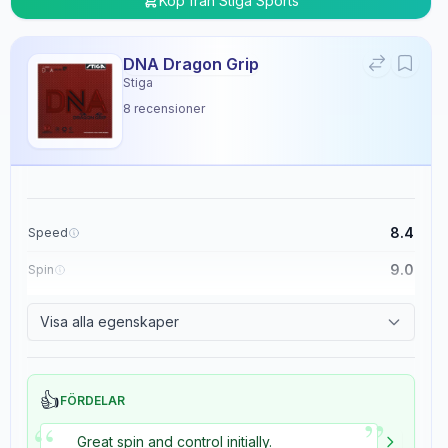
Köp från
Stiga Sports
DNA Dragon Grip
Stiga
8
recensioner
8.4
Speed
9.0
Spin
8.9
Control
Visa alla egenskaper
5.4
Tackiness
👍
FÖRDELAR
”
“
Great spin and control initially.