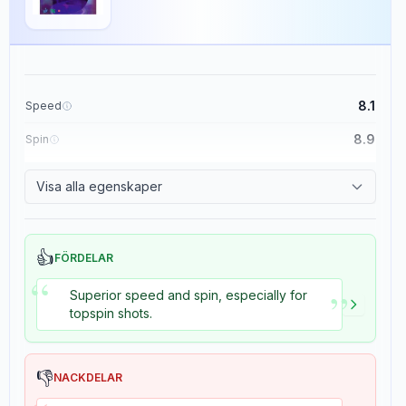
8.1
Speed
8.9
Spin
8.7
Control
Visa alla egenskaper
8.2
Tackiness
👍
FÖRDELAR
“
”
Superior speed and spin, especially for
topspin shots.
👎
NACKDELAR