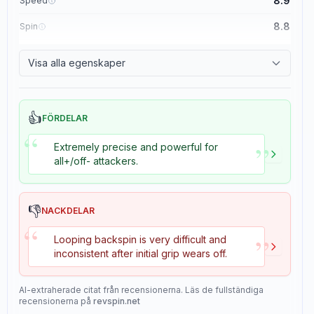
8.9
Speed
8.8
Spin
8.1
Control
Visa alla egenskaper
1.1
Tackiness
👍
FÖRDELAR
“
”
Extremely precise and powerful for
all+/off- attackers.
👎
NACKDELAR
“
”
Looping backspin is very difficult and
inconsistent after initial grip wears off.
AI-extraherade citat från recensionerna. Läs de fullständiga
recensionerna på
revspin.net