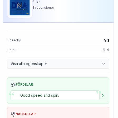
Stiga
3
recensioner
9.1
Speed
9.4
Spin
8.5
Control
Visa alla egenskaper
5.0
Tackiness
👍
FÖRDELAR
”
“
Good speed and spin.
👎
NACKDELAR