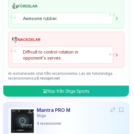
👍
FÖRDELAR
”
“
Awesome rubber.
👎
NACKDELAR
“
”
Difficult to control rotation in
opponent's serves.
AI-extraherade citat från recensionerna. Läs de fullständiga
recensionerna på
revspin.net
Köp från
Stiga Sports
Mantra PRO M
Stiga
4
recensioner