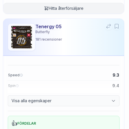
Hitta återförsäljare
Tenergy 05
Butterfly
181
recensioner
9.3
Speed
9.4
Spin
8.3
Control
Visa alla egenskaper
2.3
Tackiness
👍
FÖRDELAR