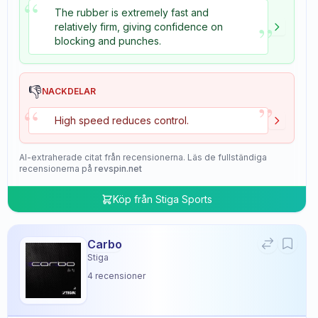
“
The rubber is extremely fast and
”
relatively firm, giving confidence on
blocking and punches.
👎
NACKDELAR
”
“
High speed reduces control.
AI-extraherade citat från recensionerna. Läs de fullständiga
recensionerna på
revspin.net
Köp från
Stiga Sports
Carbo
Stiga
4
recensioner