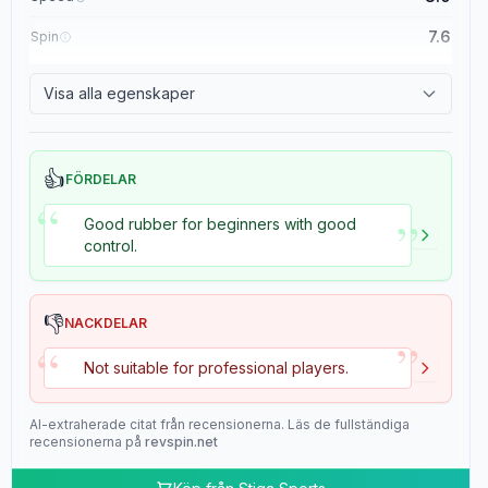
7.6
Spin
8.4
Control
Visa alla egenskaper
2.0
Tackiness
👍
FÖRDELAR
“
”
Good rubber for beginners with good
control.
👎
NACKDELAR
”
“
Not suitable for professional players.
AI-extraherade citat från recensionerna. Läs de fullständiga
recensionerna på
revspin.net