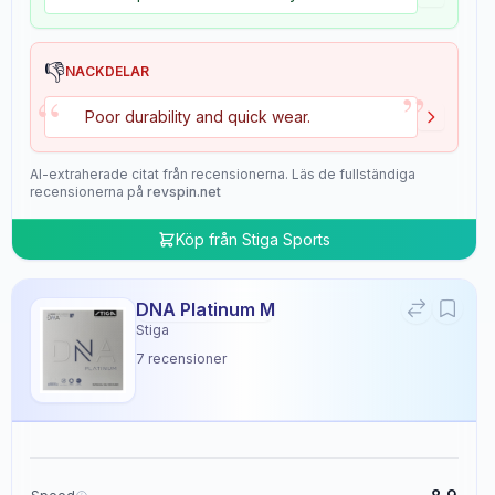
👎
NACKDELAR
”
“
Poor durability and quick wear.
AI-extraherade citat från recensionerna. Läs de fullständiga
recensionerna på
revspin.net
Köp från
Stiga Sports
DNA Platinum M
Stiga
7
recensioner