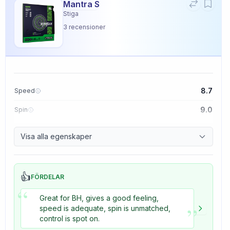
Mantra S
Stiga
3
recensioner
8.7
Speed
9.0
Spin
9.1
Control
Visa alla egenskaper
3.3
Tackiness
👍
FÖRDELAR
“
Great for BH, gives a good feeling,
”
speed is adequate, spin is unmatched,
control is spot on.