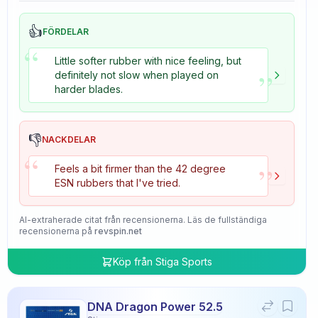
👍
FÖRDELAR
“
Little softer rubber with nice feeling, but
”
definitely not slow when played on
harder blades.
👎
NACKDELAR
“
”
Feels a bit firmer than the 42 degree
ESN rubbers that I've tried.
AI-extraherade citat från recensionerna. Läs de fullständiga
recensionerna på
revspin.net
Köp från
Stiga Sports
DNA Dragon Power 52.5