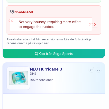
👎
NACKDELAR
“
”
Not very bouncy, requiring more effort
to engage the rubber.
AI-extraherade citat från recensionerna. Läs de fullständiga
recensionerna på
revspin.net
Köp från
Stiga Sports
NEO Hurricane 3
DHS
195
recensioner