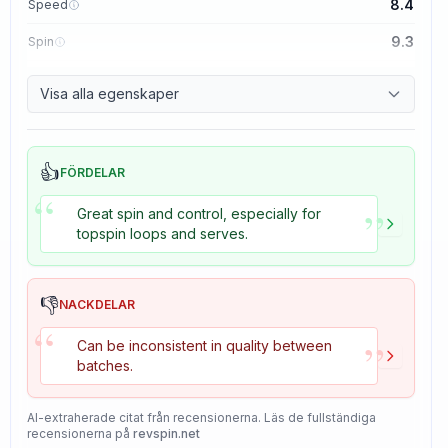
8.4
Speed
9.3
Spin
8.7
Control
Visa alla egenskaper
8.2
Tackiness
👍
FÖRDELAR
“
”
Great spin and control, especially for
topspin loops and serves.
👎
NACKDELAR
“
”
Can be inconsistent in quality between
batches.
AI-extraherade citat från recensionerna. Läs de fullständiga
recensionerna på
revspin.net