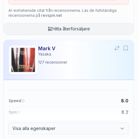
AI-extraherade citat från recensionerna. Läs de fullständiga
recensionerna på
revspin.net
Hitta återförsäljare
Mark V
Yasaka
127
recensioner
8.0
Speed
8.2
Spin
8.7
Control
Visa alla egenskaper
2.6
Tackiness