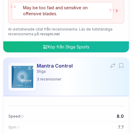
“
”
May be too fast and sensitive on
offensive blades.
AI-extraherade citat från recensionerna. Läs de fullständiga
recensionerna på
revspin.net
Köp från
Stiga Sports
Mantra Control
Stiga
3
recensioner
8.0
Speed
7.7
Spin