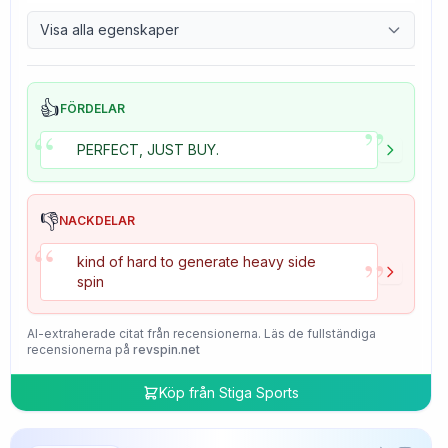
9.7
Control
Visa alla egenskaper
4.7
Tackiness
👍
FÖRDELAR
”
“
PERFECT, JUST BUY.
👎
NACKDELAR
“
”
kind of hard to generate heavy side
spin
AI-extraherade citat från recensionerna. Läs de fullständiga
recensionerna på
revspin.net
Köp från
Stiga Sports