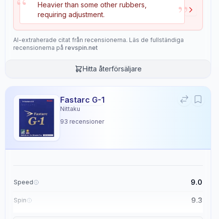
“
”
Heavier than some other rubbers,
Pure
×
requiring adjustment.
Stiga
Blade
1
recensioner
AI-extraherade citat från recensionerna. Läs de fullständiga
recensionerna på
revspin.net
The Stiga Pure is an all-wood table tennis blade designed for players
seeking a balance of control and speed.
Hitta återförsäljare
It features a speed rating of 8, control rating of 9, and a moderate
stiffness of 5, making it suitable for both offensive and defensive
playstyles.
Fastarc G-1
The blade's hardness is rated at 6.7, providing a consistent feel with
Nittaku
some flex that offers precise feedback on ball impact.
93
recensioner
With a consistency rating of 5 and an overall rating of 9, the Pure
blade excels in control, particularly for blocks and precise ball
placement.
Its woody feel and moderate flex allow for effective play closer to the
table, making it ideal for control-oriented, all-round play.
Recommended for players at a 7/10 skill level, this blade offers a
9.0
Speed
reliable and responsive performance.
9.3
Spin
Köp från
Stiga Sports
9.1
Control