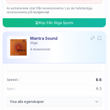
AI-extraherade citat från recensionerna. Läs de fullständiga
recensionerna på
revspin.net
Köp från
Stiga Sports
Mantra Sound
Stiga
4
recensioner
8.6
Speed
9.2
Spin
9.4
Control
Visa alla egenskaper
2.0
Tackiness