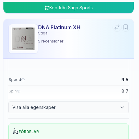
Köp från
Stiga Sports
DNA Platinum XH
Stiga
5
recensioner
9.5
Speed
8.7
Spin
8.3
Control
Visa alla egenskaper
0.0
Tackiness
👍
FÖRDELAR