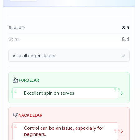
8.5
Speed
8.4
Spin
8.1
Control
Visa alla egenskaper
1.6
Tackiness
👍
FÖRDELAR
”
“
Excellent spin on serves.
👎
NACKDELAR
“
”
Control can be an issue, especially for
beginners.