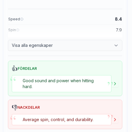
8.4
Speed
7.9
Spin
8.3
Control
Visa alla egenskaper
3.5
Tackiness
👍
FÖRDELAR
“
”
Good sound and power when hitting
hard.
👎
NACKDELAR
”
“
Average spin, control, and durability.