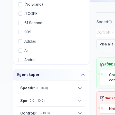
(No Brand)
.TCORE
Speed
61 Second
999
Control
Adidas
Visa all
Air
Andro
👍
FÖRD
Armstrong
“
Egenskaper
Goo
Artengo
con
Avalox (AVX)
Speed
(
2.0 - 10.0
)
Banco
👎
NACK
Spin
(
0.0 - 10.0
)
“
Banda
Not
Control
(
2.0 - 10.0
)