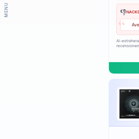
MENU
Lion
👎
NACK
“
Loki
Ave
Meteor
Mizuno
AI-extrahera
recensioner
Neottec
Nexy
Nimatsu
Nittaku
Palio
PimplePark
Pongori
Prasidha (Prashida)