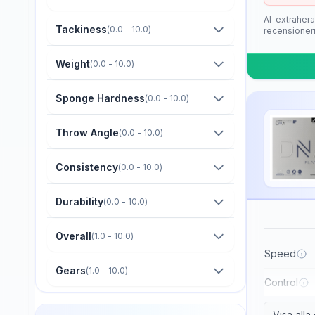
Barna Original
AI-extrahera
Boer
Tackiness
(
0.0 - 10.0
)
recensioner
Bomb
Weight
(
0.0 - 10.0
)
Butterfly
Sponge Hardness
(
0.0 - 10.0
)
CTT
Champion
Throw Angle
(
0.0 - 10.0
)
Cornilleau
Consistency
(
0.0 - 10.0
)
DHS
Durability
(
0.0 - 10.0
)
Darker
Dawei
Overall
(
1.0 - 10.0
)
Der Materialspezialist
Speed
Gears
(
1.0 - 10.0
)
Derwind
Control
Donic
Visa all