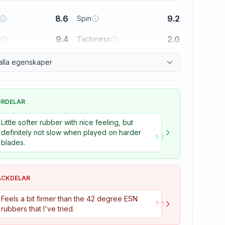
8.6
9.2
Spin
9.4
2.0
l
Tackiness
alla egenskaper
ÖRDELAR
Little softer rubber with nice feeling, but
”
definitely not slow when played on harder
blades.
ACKDELAR
”
Feels a bit firmer than the 42 degree ESN
rubbers that I've tried.