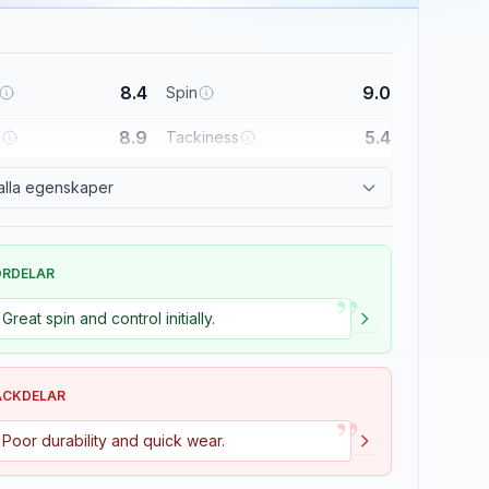
8.4
9.0
Spin
8.9
5.4
l
Tackiness
alla egenskaper
ÖRDELAR
”
Great spin and control initially.
ACKDELAR
”
Poor durability and quick wear.