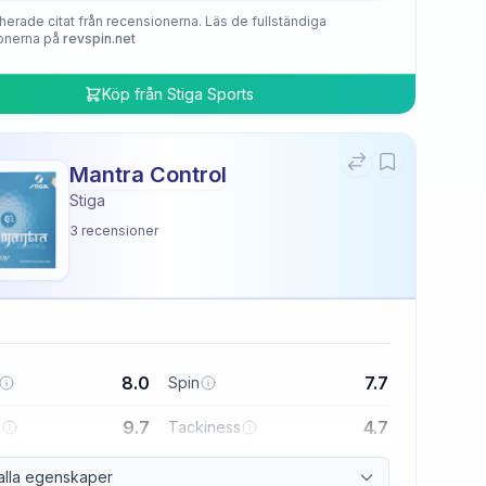
herade citat från recensionerna. Läs de fullständiga
onerna på
revspin.net
Köp från
Stiga Sports
Mantra Control
Stiga
3
recensioner
8.0
7.7
Spin
9.7
4.7
l
Tackiness
alla egenskaper