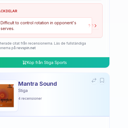
ACKDELAR
”
Difficult to control rotation in opponent's
serves.
herade citat från recensionerna. Läs de fullständiga
onerna på
revspin.net
Köp från
Stiga Sports
Mantra Sound
Stiga
4
recensioner