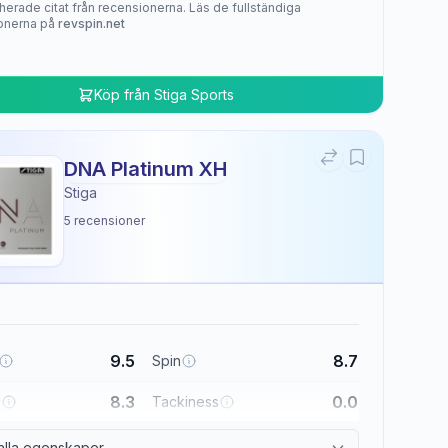
herade citat från recensionerna. Läs de fullständiga
onerna på
revspin.net
Köp från
Stiga Sports
DNA Platinum XH
Stiga
5
recensioner
9.5
8.7
Spin
8.3
0.0
l
Tackiness
alla egenskaper