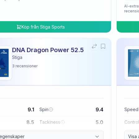
AI-extra
recensi
Köp från
Stiga Sports
DNA Dragon Power 52.5
Stiga
3
recensioner
9.1
9.4
Spin
Speed
8.5
5.0
Tackiness
Contro
a egenskaper
Visa 