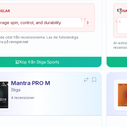
👎
DELAR
N
”
“
rage spin, control, and durability.
de citat från recensionerna. Läs de fullständiga
na på
revspin.net
AI-extra
recensi
Köp från
Stiga Sports
Mantra PRO M
Stiga
4
recensioner