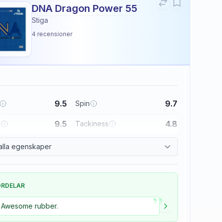
DNA Dragon Power 55
Stiga
4
recensioner
9.5
9.7
Spin
9.5
4.8
l
Tackiness
alla egenskaper
ÖRDELAR
”
Awesome rubber.