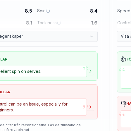
8.5
8.4
Spin
Speed
8.1
1.6
Tackiness
Contro
a egenskaper
Visa 
👍
ELAR
F
”
“
ellent spin on serves.
DELAR
”
👎
trol can be an issue, especially for
N
“
inners.
de citat från recensionerna. Läs de fullständiga
na på
revspin.net