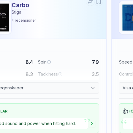
Carbo
Stiga
4
recensioner
8.4
7.9
Spin
Speed
8.3
3.5
Tackiness
Contro
a egenskaper
Visa 
👍
ELAR
F
”
“
d sound and power when hitting hard.