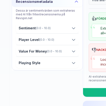
Recensionsmetadata
Donier
Dessa är sentimentvärden som extraheras
Double Fish
med AI från fritextrecensionerna på
👍
Revspin.net
FÖRD
Dr. Neubauer
“
Sentiment
(
0.0 - 10.0
)
Ext
Eastfield
all
Friendship/729
Player Level
(
0.0 - 10.0
)
GKI
👎
NACK
Value For Money
(
0.0 - 10.0
)
“
Gambler
Loo
Playing Style
inc
Gewo
Giant Dragon
AI-extrahera
recensioner
Globe
Goldway
Guo Qiu