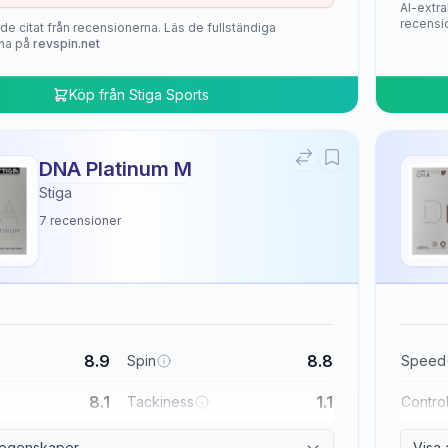
AI-extra
recensi
de citat från recensionerna. Läs de fullständiga
na på
revspin.net
Köp från
Stiga Sports
DNA Platinum M
Stiga
7
recensioner
8.9
8.8
Spin
Speed
8.1
1.1
Tackiness
Contro
a egenskaper
Visa 