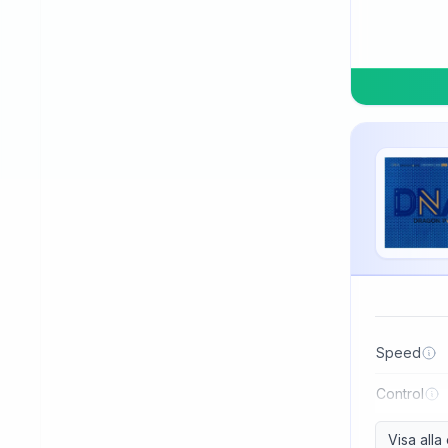
TSP
Three Sword
Tibhar
Tuttle
Uniker
Victas
Winning
Xiom
Xiying
XuShaoFa
Speed
Xuperman
Control
Yasaka
Visa all