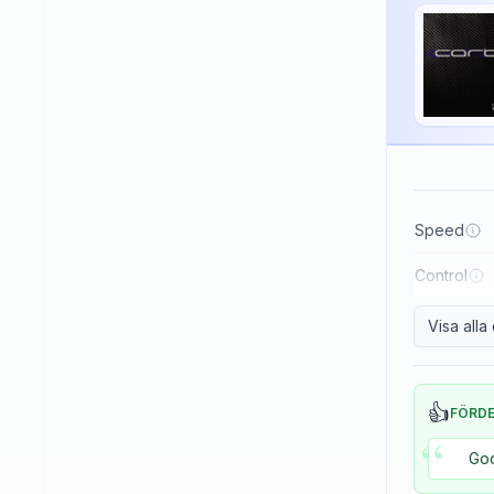
Haifu
Haitian
Hallmark
Huaruite
Huieson
ITC
Speed
Imperial
Control
JOOLA
Japtec
Visa all
Juic
KTL (LKT - Li Kuang Tsu)
👍
FÖRD
“
Killerspin
Goo
Kokutaku