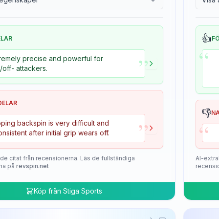
👍
ELAR
F
“
”
remely precise and powerful for
+/off- attackers.
DELAR
👎
N
”
“
ping backspin is very difficult and
onsistent after initial grip wears off.
de citat från recensionerna. Läs de fullständiga
AI-extra
na på
revspin.net
recensi
Köp från
Stiga Sports