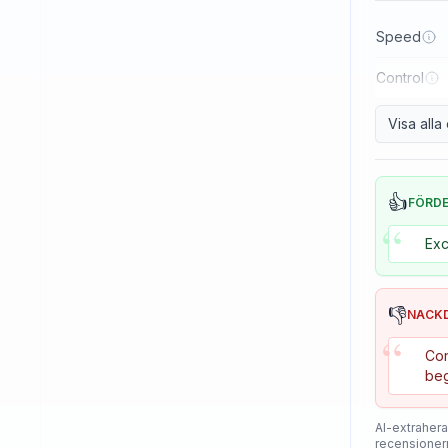
Reactor
Speed
Sanwei
Control
Sauer & Troger
Se7en
Visa all
Skitt
Soulspin
👍
FÖRD
“
SpinLord
Exc
Spintech
Stag
👎
NACK
Stiga
“
Con
Sunflex
beg
Sunnysix
AI-extrahera
Sword
recensioner