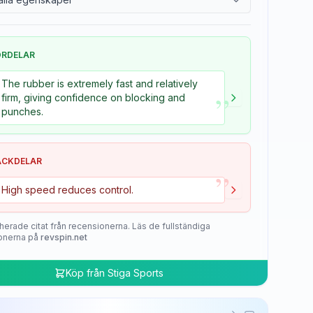
ÖRDELAR
The rubber is extremely fast and relatively
”
firm, giving confidence on blocking and
punches.
ACKDELAR
”
High speed reduces control.
herade citat från recensionerna. Läs de fullständiga
onerna på
revspin.net
Köp från
Stiga Sports