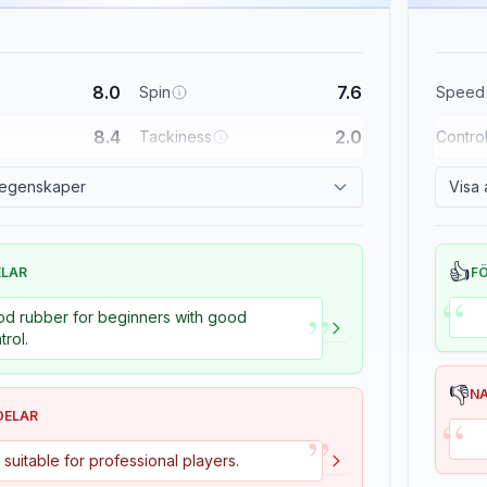
8.0
7.6
Spin
Speed
8.4
2.0
Tackiness
Contro
a egenskaper
Visa 
👍
ELAR
F
“
”
d rubber for beginners with good
trol.
👎
N
“
DELAR
”
 suitable for professional players.