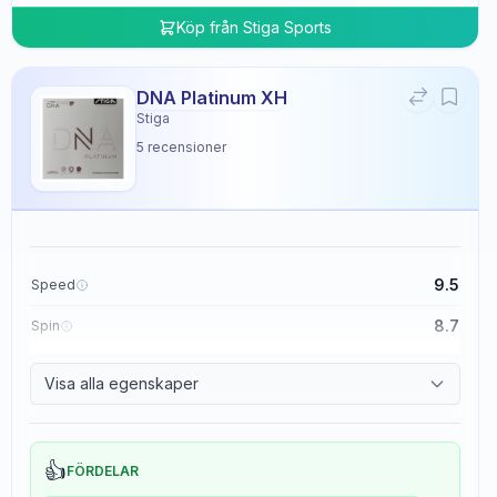
Köp från
Stiga Sports
DNA Platinum XH
Stiga
5
recensioner
9.5
Speed
8.7
Spin
8.3
Control
Visa alla egenskaper
0.0
Tackiness
👍
FÖRDELAR