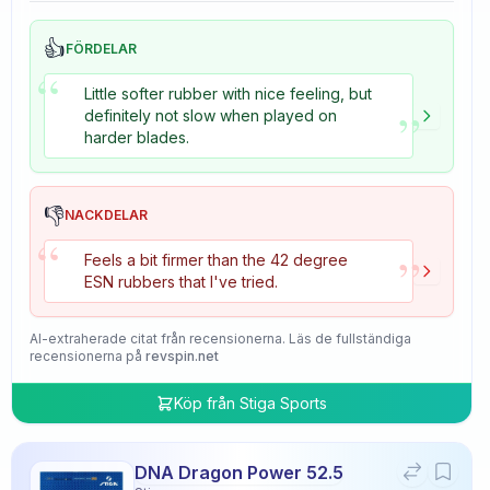
👍
FÖRDELAR
“
Little softer rubber with nice feeling, but
”
definitely not slow when played on
harder blades.
👎
NACKDELAR
“
”
Feels a bit firmer than the 42 degree
ESN rubbers that I've tried.
AI-extraherade citat från recensionerna. Läs de fullständiga
recensionerna på
revspin.net
Köp från
Stiga Sports
DNA Dragon Power 52.5