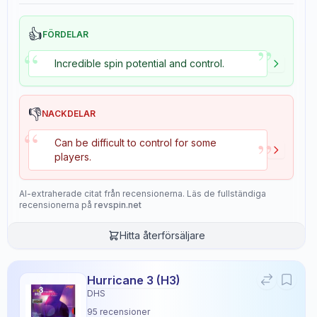
👍
FÖRDELAR
”
“
Incredible spin potential and control.
👎
NACKDELAR
“
”
Can be difficult to control for some
players.
AI-extraherade citat från recensionerna. Läs de fullständiga
recensionerna på
revspin.net
Hitta återförsäljare
Hurricane 3 (H3)
DHS
95
recensioner