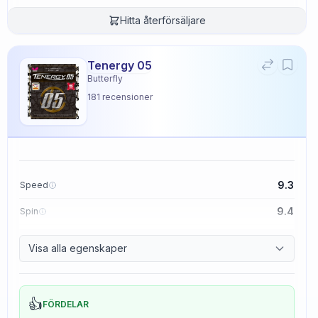
Hitta återförsäljare
Tenergy 05
Butterfly
181
recensioner
9.3
Speed
9.4
Spin
8.3
Control
Visa alla egenskaper
2.3
Tackiness
👍
FÖRDELAR