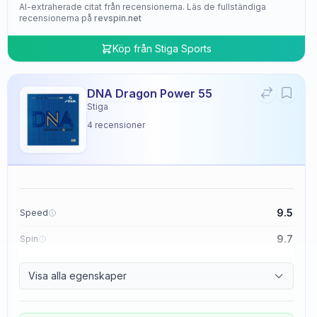
AI-extraherade citat från recensionerna. Läs de fullständiga
recensionerna på
revspin.net
Köp från
Stiga Sports
DNA Dragon Power 55
Stiga
4
recensioner
9.5
Speed
9.7
Spin
9.5
Control
Visa alla egenskaper
4.8
Tackiness