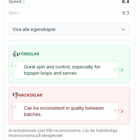
8.4
Speed
9.3
Spin
8.7
Control
Visa alla egenskaper
8.2
Tackiness
👍
FÖRDELAR
“
”
Great spin and control, especially for
topspin loops and serves.
👎
NACKDELAR
“
”
Can be inconsistent in quality between
batches.
AI-extraherade citat från recensionerna. Läs de fullständiga
recensionerna på
revspin.net