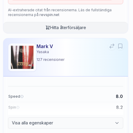
AI-extraherade citat från recensionerna. Läs de fullständiga
recensionerna på
revspin.net
Hitta återförsäljare
Mark V
Yasaka
127
recensioner
8.0
Speed
8.2
Spin
8.7
Control
Visa alla egenskaper
2.6
Tackiness