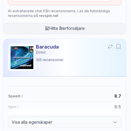
AI-extraherade citat från recensionerna. Läs de fullständiga
recensionerna på
revspin.net
Hitta återförsäljare
Baracuda
Donic
105
recensioner
8.7
Speed
9.5
Spin
8.6
Control
Visa alla egenskaper
2.3
Tackiness