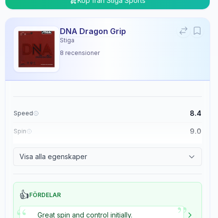
Köp från
Stiga Sports
DNA Dragon Grip
Stiga
8
recensioner
8.4
Speed
9.0
Spin
8.9
Control
Visa alla egenskaper
5.4
Tackiness
👍
FÖRDELAR
”
“
Great spin and control initially.