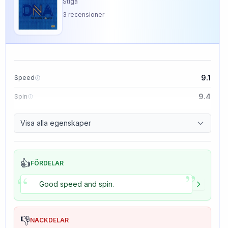
Stiga
3
recensioner
9.1
Speed
9.4
Spin
8.5
Control
Visa alla egenskaper
5.0
Tackiness
👍
FÖRDELAR
”
“
Good speed and spin.
👎
NACKDELAR