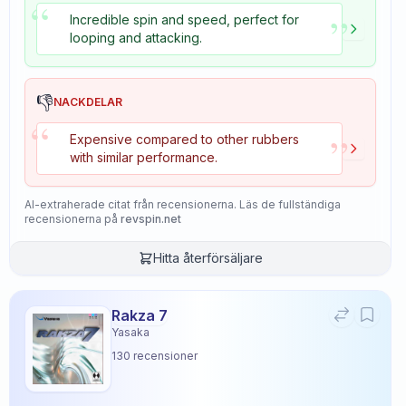
“
”
Incredible spin and speed, perfect for
looping and attacking.
👎
NACKDELAR
“
”
Expensive compared to other rubbers
with similar performance.
AI-extraherade citat från recensionerna. Läs de fullständiga
recensionerna på
revspin.net
Hitta återförsäljare
Rakza 7
Yasaka
130
recensioner