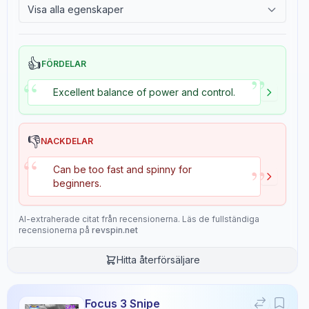
Visa alla egenskaper
Egenskaper
10
2.4
Tackiness
Speed
Spin
👍
4.5
5.0
FÖRDELAR
”
“
Excellent balance of power and control.
Control
Deception
9.0
8.0
👎
NACKDELAR
“
”
Reversal
Weight
Can be too fast and spinny for
9.0
2.0
beginners.
AI-extraherade citat från recensionerna. Läs de fullständiga
Sponge Hardness
Consistency
recensionerna på
revspin.net
10.0
10.0
Hitta återförsäljare
Durability
Overall
10.0
9.0
Focus 3 Snipe