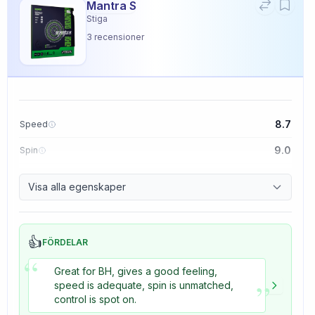
Mantra S
Stiga
3
recensioner
8.7
Speed
9.0
Spin
9.1
Control
Visa alla egenskaper
3.3
Tackiness
👍
FÖRDELAR
“
Great for BH, gives a good feeling,
”
speed is adequate, spin is unmatched,
control is spot on.