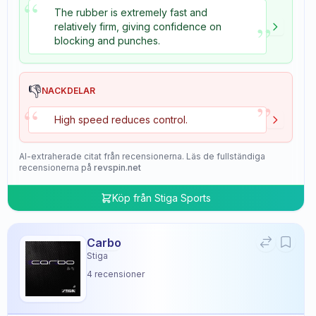
“
The rubber is extremely fast and
”
relatively firm, giving confidence on
blocking and punches.
👎
NACKDELAR
”
“
High speed reduces control.
AI-extraherade citat från recensionerna. Läs de fullständiga
recensionerna på
revspin.net
Köp från
Stiga Sports
Carbo
Stiga
4
recensioner