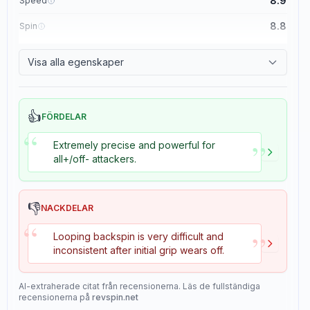
8.9
Speed
8.8
Spin
8.1
Control
Visa alla egenskaper
1.1
Tackiness
👍
FÖRDELAR
“
”
Extremely precise and powerful for
all+/off- attackers.
👎
NACKDELAR
“
”
Looping backspin is very difficult and
inconsistent after initial grip wears off.
AI-extraherade citat från recensionerna. Läs de fullständiga
recensionerna på
revspin.net