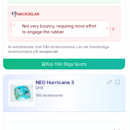
👎
NACKDELAR
“
”
Not very bouncy, requiring more effort
to engage the rubber.
AI-extraherade citat från recensionerna. Läs de fullständiga
recensionerna på
revspin.net
Köp från
Stiga Sports
NEO Hurricane 3
DHS
195
recensioner