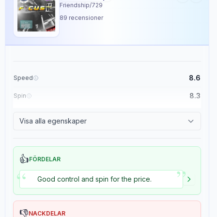
Friendship/729
89
recensioner
Recensionsdata
Sentiment
8
/10
8.6
Speed
Confidence:
90%
8.3
Spin
8.9
Control
Spelarnivå
Visa alla egenskaper
7
/10
1.5
Tackiness
Confidence:
80%
👍
FÖRDELAR
Värde för pengarna
”
“
7
/10
Good control and spin for the price.
Confidence:
70%
Spelstil
Confidence:
80%
👎
NACKDELAR