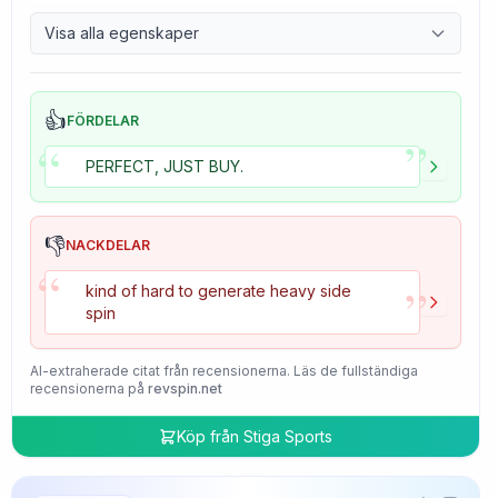
9.7
Control
Visa alla egenskaper
4.7
Tackiness
👍
FÖRDELAR
”
“
PERFECT, JUST BUY.
👎
NACKDELAR
“
”
kind of hard to generate heavy side
spin
AI-extraherade citat från recensionerna. Läs de fullständiga
recensionerna på
revspin.net
Köp från
Stiga Sports