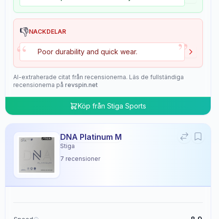
👎
NACKDELAR
”
“
Poor durability and quick wear.
AI-extraherade citat från recensionerna. Läs de fullständiga
recensionerna på
revspin.net
Köp från
Stiga Sports
DNA Platinum M
Stiga
7
recensioner