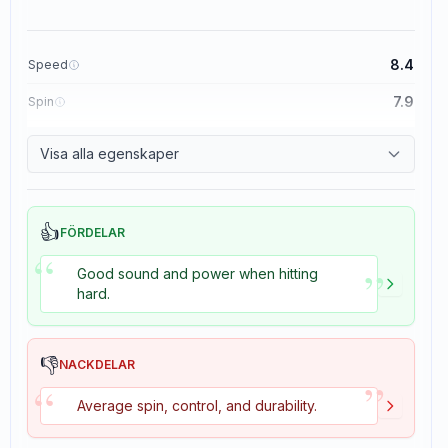
8.4
Speed
7.9
Spin
8.3
Control
Visa alla egenskaper
3.5
Tackiness
👍
FÖRDELAR
“
”
Good sound and power when hitting
hard.
👎
NACKDELAR
”
“
Average spin, control, and durability.