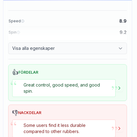
8.9
Speed
9.2
Spin
8.9
Control
Visa alla egenskaper
2.7
Tackiness
👍
FÖRDELAR
“
”
Great control, good speed, and good
spin.
👎
NACKDELAR
“
”
Some users find it less durable
compared to other rubbers.