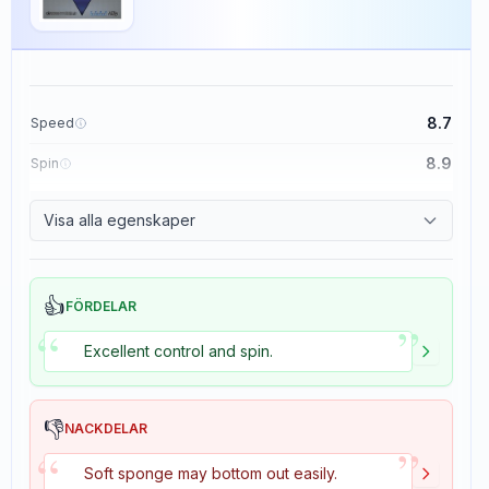
8.7
Speed
8.9
Spin
9.1
Control
Visa alla egenskaper
1.9
Tackiness
👍
FÖRDELAR
”
“
Excellent control and spin.
👎
NACKDELAR
”
“
Soft sponge may bottom out easily.