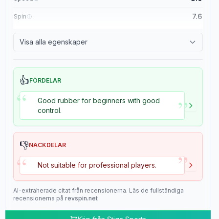
7.6
Spin
8.4
Control
Visa alla egenskaper
2.0
Tackiness
👍
FÖRDELAR
“
”
Good rubber for beginners with good
control.
👎
NACKDELAR
”
“
Not suitable for professional players.
AI-extraherade citat från recensionerna. Läs de fullständiga
recensionerna på
revspin.net