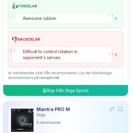
👍
FÖRDELAR
”
“
Awesome rubber.
👎
NACKDELAR
“
”
Difficult to control rotation in
opponent's serves.
AI-extraherade citat från recensionerna. Läs de fullständiga
recensionerna på
revspin.net
Köp från
Stiga Sports
Mantra PRO M
Stiga
4
recensioner