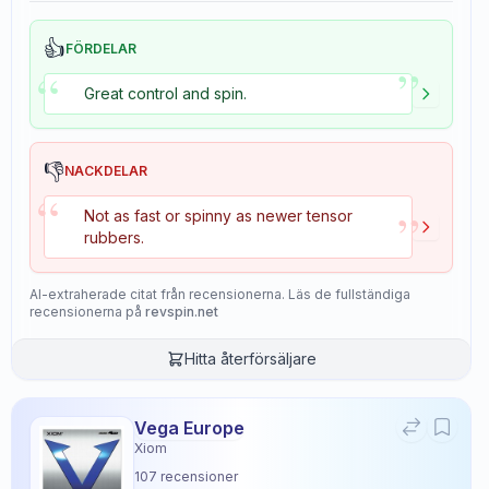
👍
FÖRDELAR
”
“
Great control and spin.
👎
NACKDELAR
“
”
Not as fast or spinny as newer tensor
rubbers.
AI-extraherade citat från recensionerna. Läs de fullständiga
recensionerna på
revspin.net
Hitta återförsäljare
Vega Europe
Xiom
107
recensioner