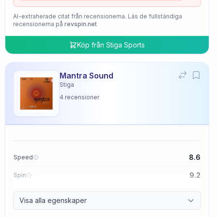
AI-extraherade citat från recensionerna. Läs de fullständiga
recensionerna på
revspin.net
Köp från
Stiga Sports
Mantra Sound
Stiga
4
recensioner
8.6
Speed
9.2
Spin
9.4
Control
Visa alla egenskaper
2.0
Tackiness