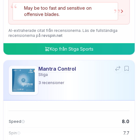
“
”
May be too fast and sensitive on
offensive blades.
AI-extraherade citat från recensionerna. Läs de fullständiga
recensionerna på
revspin.net
Köp från
Stiga Sports
Mantra Control
Stiga
3
recensioner
8.0
Speed
7.7
Spin