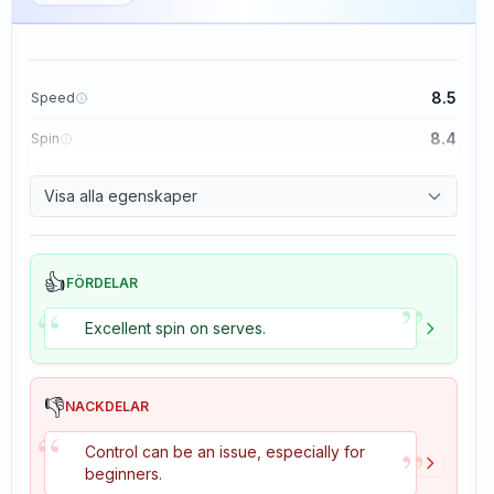
8.5
Speed
8.4
Spin
8.1
Control
Visa alla egenskaper
1.6
Tackiness
👍
FÖRDELAR
”
“
Excellent spin on serves.
👎
NACKDELAR
“
”
Control can be an issue, especially for
beginners.