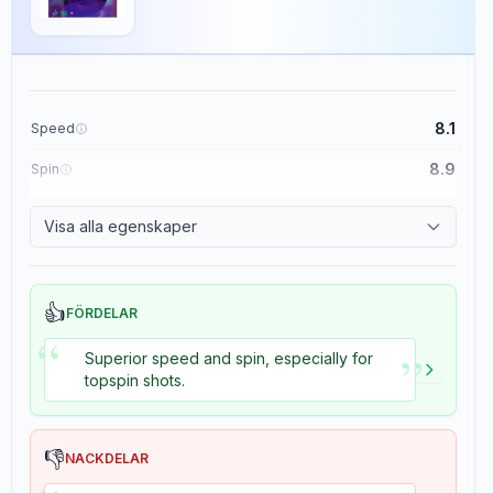
8.1
Speed
8.9
Spin
8.7
Control
Visa alla egenskaper
8.2
Tackiness
👍
FÖRDELAR
“
”
Superior speed and spin, especially for
topspin shots.
Vertical 55
👎
×
NACKDELAR
Stiga
Pips
1
recensioner