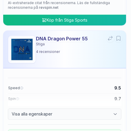
AI-extraherade citat från recensionerna. Läs de fullständiga
recensionerna på
revspin.net
Köp från
Stiga Sports
DNA Dragon Power 55
Stiga
4
recensioner
9.5
Speed
9.7
Spin
9.5
Control
Visa alla egenskaper
4.8
Tackiness