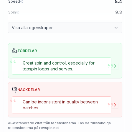
8.4
Speed
9.3
Spin
8.7
Control
Visa alla egenskaper
8.2
Tackiness
👍
FÖRDELAR
“
”
Great spin and control, especially for
topspin loops and serves.
👎
NACKDELAR
“
”
Can be inconsistent in quality between
batches.
AI-extraherade citat från recensionerna. Läs de fullständiga
recensionerna på
revspin.net