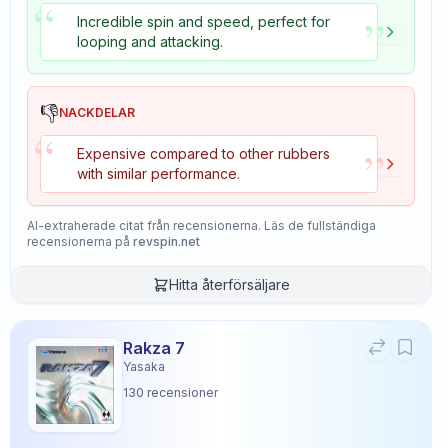
“
”
Incredible spin and speed, perfect for
looping and attacking.
👎
NACKDELAR
“
”
Expensive compared to other rubbers
with similar performance.
AI-extraherade citat från recensionerna. Läs de fullständiga
recensionerna på
revspin.net
Hitta återförsäljare
Rakza 7
Yasaka
130
recensioner