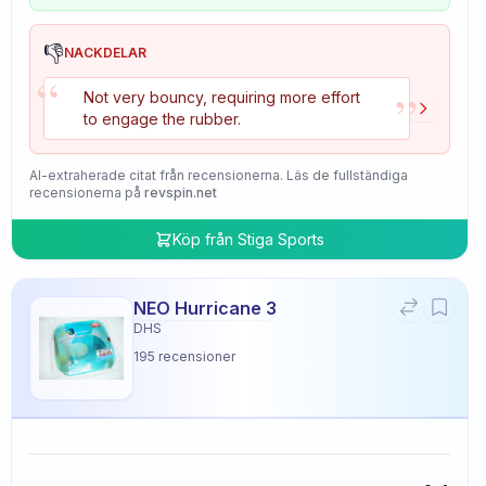
👎
NACKDELAR
“
”
Not very bouncy, requiring more effort
to engage the rubber.
AI-extraherade citat från recensionerna. Läs de fullständiga
recensionerna på
revspin.net
Köp från
Stiga Sports
NEO Hurricane 3
DHS
195
recensioner