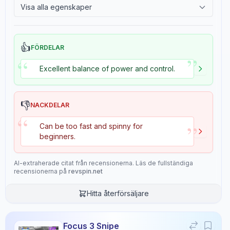
3.6
4.3
Visa alla egenskaper
2.4
Tackiness
Gears
Throw Angle
👍
FÖRDELAR
6.4
4.8
”
“
Excellent balance of power and control.
Consistency
Durability
8.5
7.0
👎
NACKDELAR
“
”
Can be too fast and spinny for
Overall
beginners.
8.1
AI-extraherade citat från recensionerna. Läs de fullständiga
recensionerna på
revspin.net
Recensionsdata
Hitta återförsäljare
Sentiment
8
/10
Focus 3 Snipe