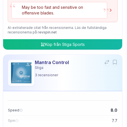
“
”
May be too fast and sensitive on
offensive blades.
AI-extraherade citat från recensionerna. Läs de fullständiga
recensionerna på
revspin.net
Köp från
Stiga Sports
Mantra Control
Stiga
3
recensioner
8.0
Speed
7.7
Spin