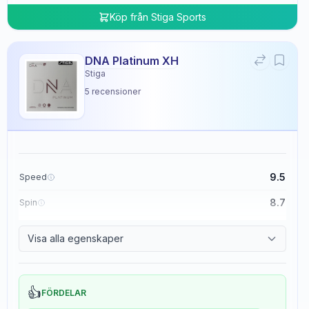
Köp från
Stiga Sports
DNA Platinum XH
Stiga
5
recensioner
9.5
Speed
8.7
Spin
8.3
Control
Visa alla egenskaper
0.0
Tackiness
👍
FÖRDELAR