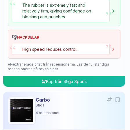
“
The rubber is extremely fast and
”
relatively firm, giving confidence on
blocking and punches.
👎
NACKDELAR
”
“
High speed reduces control.
AI-extraherade citat från recensionerna. Läs de fullständiga
recensionerna på
revspin.net
Köp från
Stiga Sports
Carbo
Stiga
4
recensioner