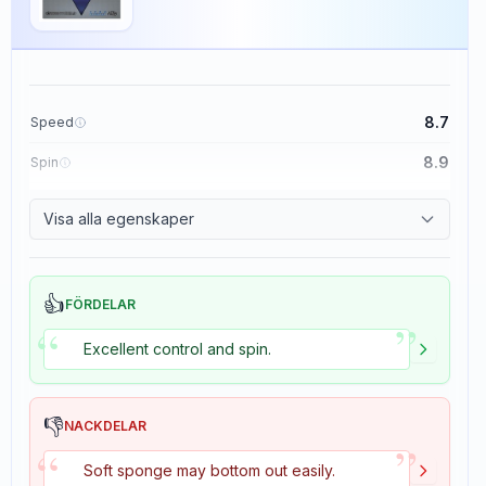
8.7
Speed
8.9
Spin
9.1
Control
Visa alla egenskaper
1.9
Tackiness
👍
FÖRDELAR
”
“
Excellent control and spin.
👎
NACKDELAR
”
“
Soft sponge may bottom out easily.