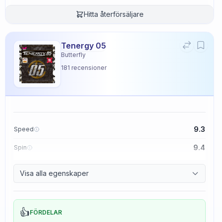
Hitta återförsäljare
Tenergy 05
Butterfly
181
recensioner
9.3
Speed
9.4
Spin
8.3
Control
Visa alla egenskaper
2.3
Tackiness
👍
FÖRDELAR