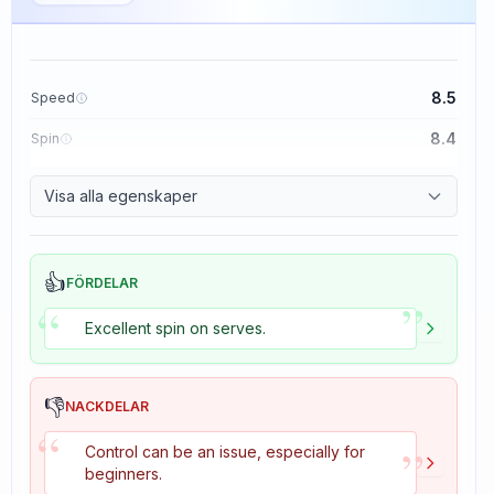
8.5
Speed
8.4
Spin
8.1
Control
Visa alla egenskaper
1.6
Tackiness
👍
FÖRDELAR
”
“
Excellent spin on serves.
👎
NACKDELAR
“
”
Control can be an issue, especially for
beginners.