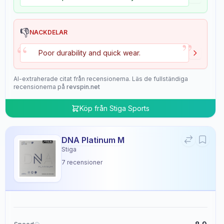
👎
NACKDELAR
”
“
Poor durability and quick wear.
AI-extraherade citat från recensionerna. Läs de fullständiga
recensionerna på
revspin.net
Köp från
Stiga Sports
DNA Platinum M
Stiga
7
recensioner