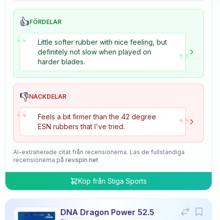
👍
FÖRDELAR
“
Little softer rubber with nice feeling, but
”
definitely not slow when played on
harder blades.
👎
NACKDELAR
“
”
Feels a bit firmer than the 42 degree
ESN rubbers that I've tried.
AI-extraherade citat från recensionerna. Läs de fullständiga
recensionerna på
revspin.net
Köp från
Stiga Sports
DNA Dragon Power 52.5