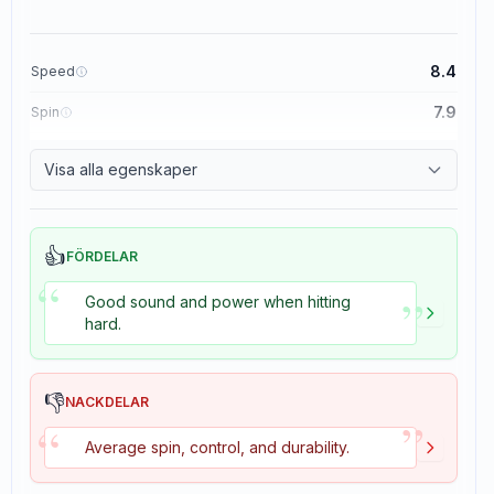
8.4
Speed
7.9
Spin
8.3
Control
Visa alla egenskaper
3.5
Tackiness
👍
FÖRDELAR
“
”
Good sound and power when hitting
hard.
👎
NACKDELAR
”
“
Average spin, control, and durability.