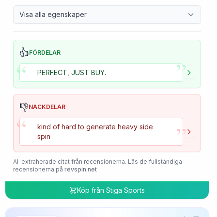
9.7
Control
Visa alla egenskaper
4.7
Tackiness
👍
FÖRDELAR
”
“
PERFECT, JUST BUY.
👎
NACKDELAR
“
”
kind of hard to generate heavy side
spin
AI-extraherade citat från recensionerna. Läs de fullständiga
recensionerna på
revspin.net
Köp från
Stiga Sports