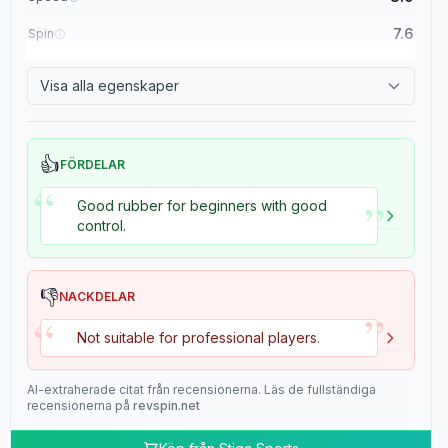
7.6
Spin
8.4
Control
Visa alla egenskaper
2.0
Tackiness
👍
FÖRDELAR
“
”
Good rubber for beginners with good
control.
👎
NACKDELAR
”
“
Not suitable for professional players.
AI-extraherade citat från recensionerna. Läs de fullständiga
recensionerna på
revspin.net