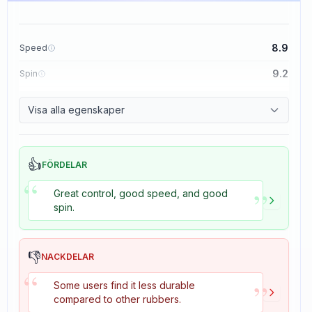
8.9
Speed
9.2
Spin
8.9
Control
Visa alla egenskaper
2.7
Tackiness
👍
FÖRDELAR
“
”
Great control, good speed, and good
spin.
👎
NACKDELAR
“
”
Some users find it less durable
compared to other rubbers.