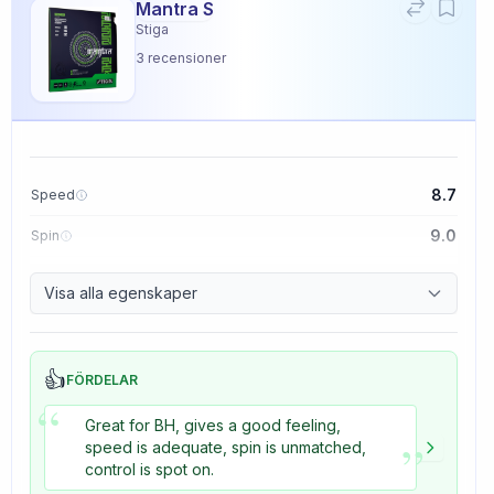
Mantra S
Stiga
3
recensioner
8.7
Speed
9.0
Spin
9.1
Control
Visa alla egenskaper
3.3
Tackiness
👍
FÖRDELAR
“
Great for BH, gives a good feeling,
”
speed is adequate, spin is unmatched,
control is spot on.