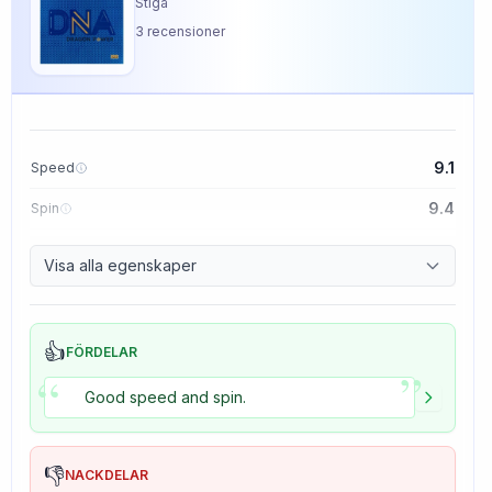
Stiga
3
recensioner
9.1
Speed
9.4
Spin
8.5
Control
Visa alla egenskaper
5.0
Tackiness
👍
FÖRDELAR
”
“
Good speed and spin.
👎
NACKDELAR