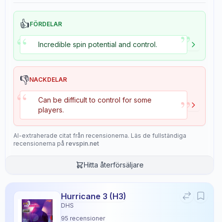
👍
FÖRDELAR
”
“
Incredible spin potential and control.
👎
NACKDELAR
“
”
Can be difficult to control for some
players.
AI-extraherade citat från recensionerna. Läs de fullständiga
recensionerna på
revspin.net
Hitta återförsäljare
Hurricane 3 (H3)
DHS
95
recensioner