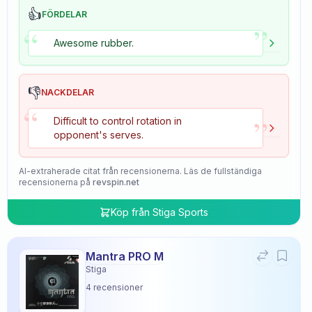
👍
FÖRDELAR
”
“
Awesome rubber.
👎
NACKDELAR
“
”
Difficult to control rotation in
opponent's serves.
AI-extraherade citat från recensionerna. Läs de fullständiga
recensionerna på
revspin.net
Köp från
Stiga Sports
Mantra PRO M
Stiga
4
recensioner