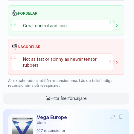
👍
FÖRDELAR
”
“
Great control and spin.
👎
NACKDELAR
“
”
Not as fast or spinny as newer tensor
rubbers.
AI-extraherade citat från recensionerna. Läs de fullständiga
recensionerna på
revspin.net
Hitta återförsäljare
Vega Europe
Xiom
107
recensioner