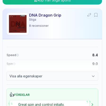
Köp från
Stiga Sports
DNA Dragon Grip
Stiga
8
recensioner
8.4
Speed
9.0
Spin
8.9
Control
Visa alla egenskaper
5.4
Tackiness
👍
FÖRDELAR
”
“
Great spin and control initially.