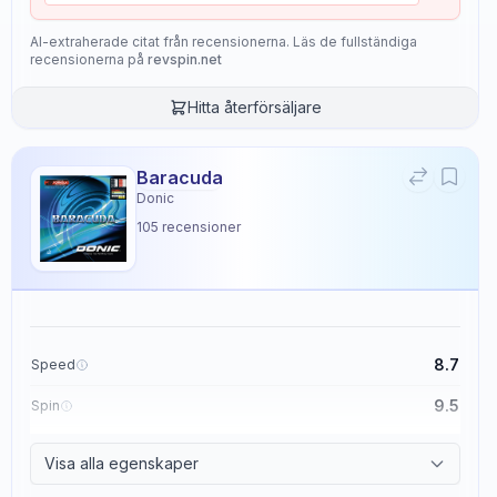
AI-extraherade citat från recensionerna. Läs de fullständiga
recensionerna på
revspin.net
Hitta återförsäljare
Baracuda
Donic
105
recensioner
8.7
Speed
9.5
Spin
8.6
Control
Visa alla egenskaper
2.3
Tackiness