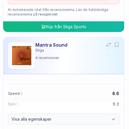
AI-extraherade citat från recensionerna. Läs de fullständiga
recensionerna på
revspin.net
Köp från
Stiga Sports
Mantra Sound
Stiga
4
recensioner
8.6
Speed
9.2
Spin
9.4
Control
Visa alla egenskaper
2.0
Tackiness