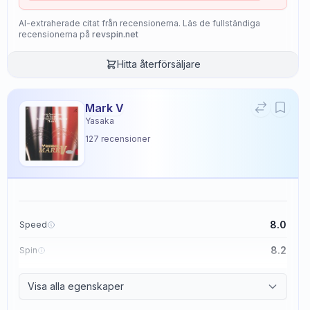
AI-extraherade citat från recensionerna. Läs de fullständiga
recensionerna på
revspin.net
Hitta återförsäljare
Mark V
Yasaka
127
recensioner
8.0
Speed
8.2
Spin
8.7
Control
Visa alla egenskaper
2.6
Tackiness