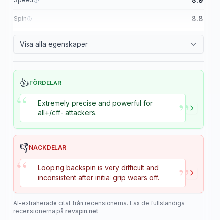
8.9
Speed
8.8
Spin
8.1
Control
Visa alla egenskaper
1.1
Tackiness
👍
FÖRDELAR
“
”
Extremely precise and powerful for
all+/off- attackers.
👎
NACKDELAR
“
”
Looping backspin is very difficult and
inconsistent after initial grip wears off.
AI-extraherade citat från recensionerna. Läs de fullständiga
recensionerna på
revspin.net