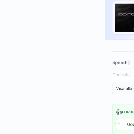
Haifu
Haitian
Hallmark
Huaruite
Huieson
ITC
Speed
Imperial
Control
JOOLA
Japtec
Visa all
Juic
KTL (LKT - Li Kuang Tsu)
👍
FÖRD
“
Killerspin
Goo
Kokutaku