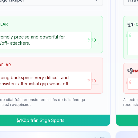
👍
ELAR
F
“
”
remely precise and powerful for
+/off- attackers.
DELAR
👎
N
”
“
ping backspin is very difficult and
onsistent after initial grip wears off.
de citat från recensionerna. Läs de fullständiga
AI-extra
na på
revspin.net
recensi
Köp från
Stiga Sports