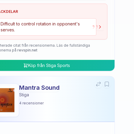
ACKDELAR
”
Difficult to control rotation in opponent's
serves.
herade citat från recensionerna. Läs de fullständiga
onerna på
revspin.net
Köp från
Stiga Sports
Mantra Sound
Stiga
4
recensioner