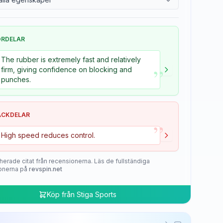
ÖRDELAR
The rubber is extremely fast and relatively
”
firm, giving confidence on blocking and
punches.
ACKDELAR
”
High speed reduces control.
herade citat från recensionerna. Läs de fullständiga
onerna på
revspin.net
Köp från
Stiga Sports