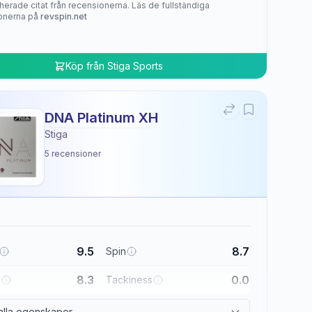
herade citat från recensionerna. Läs de fullständiga
onerna på
revspin.net
Köp från
Stiga Sports
DNA Platinum XH
Stiga
5
recensioner
9.5
8.7
Spin
8.3
0.0
l
Tackiness
alla egenskaper