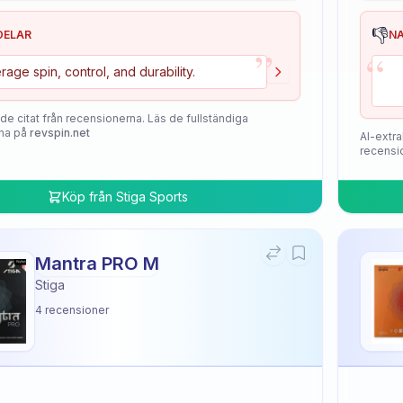
👎
DELAR
N
”
“
rage spin, control, and durability.
de citat från recensionerna. Läs de fullständiga
na på
revspin.net
AI-extra
recensi
Köp från
Stiga Sports
Mantra PRO M
Stiga
4
recensioner