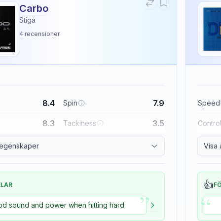
Carbo
Stiga
4
recensioner
8.4
7.9
Spin
Speed
8.3
3.5
Tackiness
Contro
a egenskaper
Visa 
👍
ELAR
F
”
“
d sound and power when hitting hard.