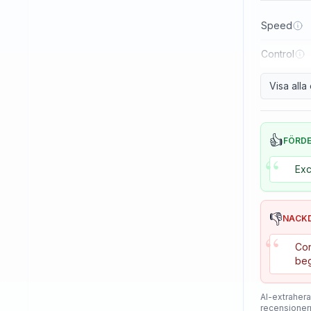
Reactor
Speed
Sanwei
Control
Sauer & Troger
Se7en
Visa all
Skitt
Soulspin
👍
FÖRD
“
SpinLord
Exc
Spintech
Stag
👎
NACK
Stiga
“
Con
Sunflex
beg
Sunnysix
AI-extrahera
Sword
recensioner