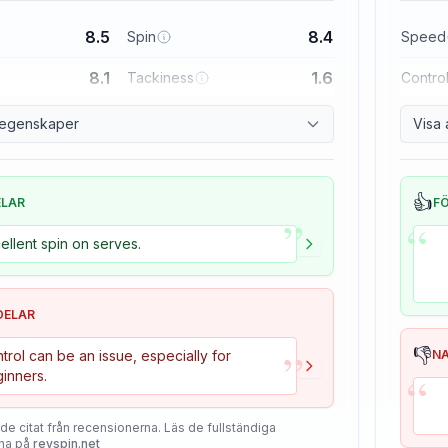
8.5
8.4
Spin
Speed
8.1
1.6
Tackiness
Contro
a egenskaper
Visa 
👍
ELAR
F
”
“
ellent spin on serves.
DELAR
”
👎
trol can be an issue, especially for
N
“
inners.
de citat från recensionerna. Läs de fullständiga
na på
revspin.net