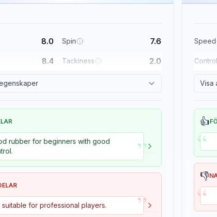
8.0
7.6
Spin
Speed
8.4
2.0
Tackiness
Contro
a egenskaper
Visa 
👍
ELAR
F
“
”
d rubber for beginners with good
trol.
👎
N
“
DELAR
”
 suitable for professional players.