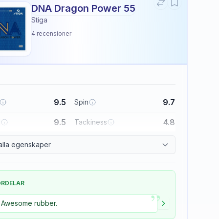
DNA Dragon Power 55
Stiga
4
recensioner
9.5
9.7
Spin
9.5
4.8
l
Tackiness
alla egenskaper
ÖRDELAR
”
Awesome rubber.