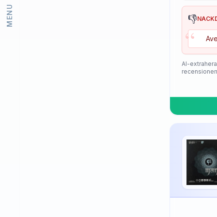
MENU
Lion
👎
NACK
“
Loki
Ave
Meteor
Mizuno
AI-extrahera
recensioner
Neottec
Nexy
Nimatsu
Nittaku
Palio
PimplePark
Pongori
Prasidha (Prashida)