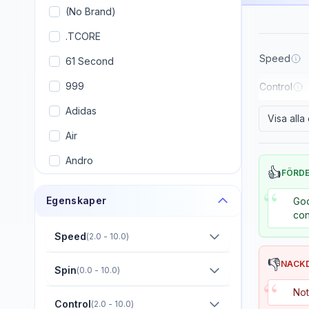
(No Brand)
.TCORE
Speed
61 Second
999
Control
Adidas
Visa all
Air
Andro
👍
FÖRD
Armstrong
“
Egenskaper
Goo
Artengo
con
Avalox (AVX)
Speed
(
2.0 - 10.0
)
Banco
👎
NACK
Spin
(
0.0 - 10.0
)
“
Banda
Not
Control
(
2.0 - 10.0
)