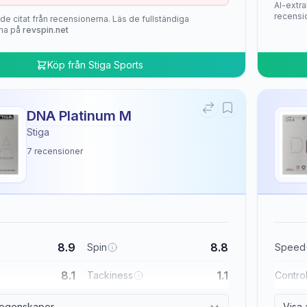
AI-extra
recensi
de citat från recensionerna. Läs de fullständiga
na på
revspin.net
Köp från
Stiga Sports
DNA Platinum M
Stiga
7
recensioner
8.9
8.8
Spin
Speed
8.1
1.1
Tackiness
Contro
a egenskaper
Visa 