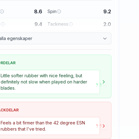
8.6
9.2
Spin
9.4
2.0
l
Tackiness
alla egenskaper
ÖRDELAR
Little softer rubber with nice feeling, but
”
definitely not slow when played on harder
blades.
ACKDELAR
”
Feels a bit firmer than the 42 degree ESN
rubbers that I've tried.