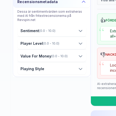
Recensionsmetadata
Donier
Dessa är sentimentvärden som extraheras
Double Fish
med AI från fritextrecensionerna på
👍
Revspin.net
FÖRD
Dr. Neubauer
“
Sentiment
(
0.0 - 10.0
)
Ext
Eastfield
all
Friendship/729
Player Level
(
0.0 - 10.0
)
GKI
👎
NACK
Value For Money
(
0.0 - 10.0
)
“
Gambler
Loo
Playing Style
inc
Gewo
Giant Dragon
AI-extrahera
recensioner
Globe
Goldway
Guo Qiu