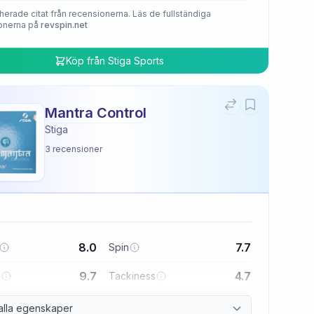
herade citat från recensionerna. Läs de fullständiga
onerna på
revspin.net
Köp från
Stiga Sports
Mantra Control
Stiga
3
recensioner
8.0
7.7
Spin
9.7
4.7
l
Tackiness
alla egenskaper