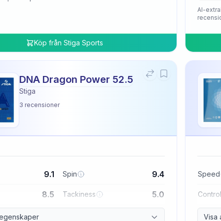
AI-extra
recensi
Köp från
Stiga Sports
DNA Dragon Power 52.5
Stiga
3
recensioner
9.1
9.4
Spin
Speed
8.5
5.0
Tackiness
Contro
a egenskaper
Visa 