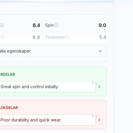
8.4
9.0
Spin
8.9
5.4
l
Tackiness
alla egenskaper
ÖRDELAR
”
Great spin and control initially.
ACKDELAR
”
Poor durability and quick wear.