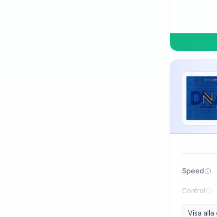
TSP
Three Sword
Tibhar
Tuttle
Uniker
Victas
Winning
Xiom
Xiying
XuShaoFa
Speed
Xuperman
Control
Yasaka
Visa all