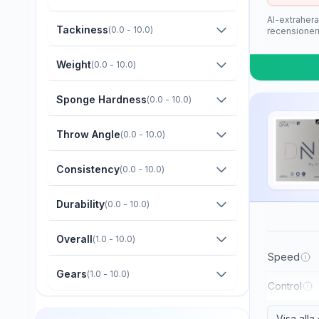
Barna Original
AI-extrahera
Boer
Tackiness
(
0.0 - 10.0
)
recensioner
Bomb
Weight
(
0.0 - 10.0
)
Butterfly
Sponge Hardness
(
0.0 - 10.0
)
CTT
Champion
Throw Angle
(
0.0 - 10.0
)
Cornilleau
Consistency
(
0.0 - 10.0
)
DHS
Durability
(
0.0 - 10.0
)
Darker
Dawei
Overall
(
1.0 - 10.0
)
Der Materialspezialist
Speed
Gears
(
1.0 - 10.0
)
Derwind
Control
Donic
Visa all