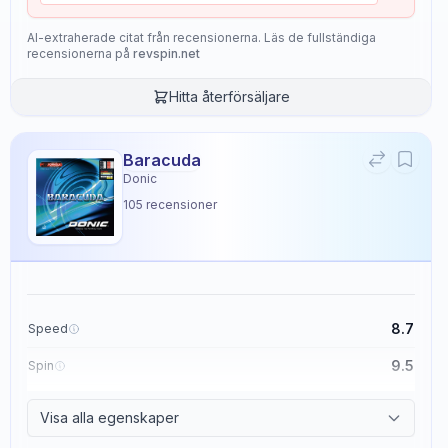
AI-extraherade citat från recensionerna. Läs de fullständiga
recensionerna på
revspin.net
Hitta återförsäljare
Baracuda
Donic
105
recensioner
8.7
Speed
9.5
Spin
8.6
Control
Visa alla egenskaper
2.3
Tackiness