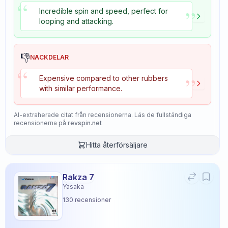
“
”
Incredible spin and speed, perfect for
looping and attacking.
👎
NACKDELAR
“
”
Expensive compared to other rubbers
with similar performance.
AI-extraherade citat från recensionerna. Läs de fullständiga
recensionerna på
revspin.net
Hitta återförsäljare
Rakza 7
Yasaka
130
recensioner