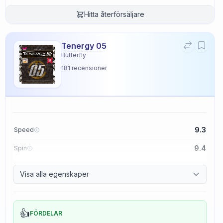
Hitta återförsäljare
Tenergy 05
Butterfly
181
recensioner
9.3
Speed
9.4
Spin
8.3
Control
Visa alla egenskaper
2.3
Tackiness
👍
FÖRDELAR