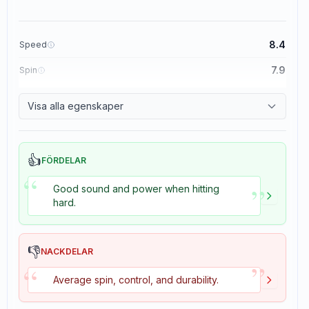
8.4
Speed
7.9
Spin
8.3
Control
Visa alla egenskaper
3.5
Tackiness
👍
FÖRDELAR
“
”
Good sound and power when hitting
hard.
👎
NACKDELAR
”
“
Average spin, control, and durability.