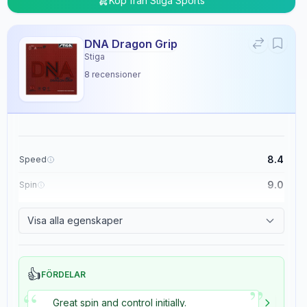
Köp från
Stiga Sports
DNA Dragon Grip
Stiga
8
recensioner
8.4
Speed
9.0
Spin
8.9
Control
Visa alla egenskaper
5.4
Tackiness
👍
FÖRDELAR
”
“
Great spin and control initially.