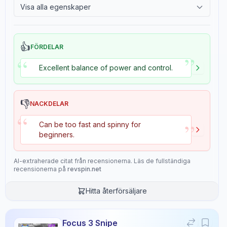
Visa alla egenskaper
2.4
Tackiness
Consistency
Durability
9.1
7.5
👍
FÖRDELAR
”
“
Excellent balance of power and control.
Overall
9.1
👎
NACKDELAR
“
”
Can be too fast and spinny for
Recensionsdata
beginners.
Sentiment
AI-extraherade citat från recensionerna. Läs de fullständiga
recensionerna på
revspin.net
8
/10
Confidence:
90%
Hitta återförsäljare
Spelarnivå
7
/10
Focus 3 Snipe