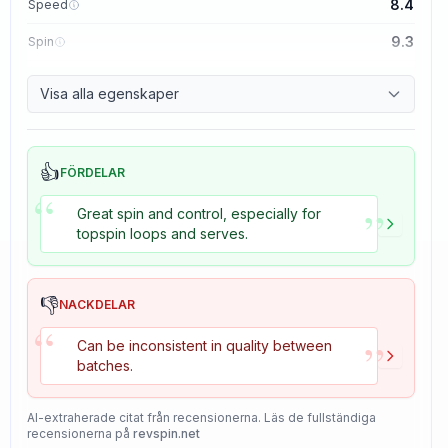
8.4
Speed
9.3
Spin
8.7
Control
Visa alla egenskaper
8.2
Tackiness
👍
FÖRDELAR
“
”
Great spin and control, especially for
topspin loops and serves.
👎
NACKDELAR
“
”
Can be inconsistent in quality between
batches.
AI-extraherade citat från recensionerna. Läs de fullständiga
recensionerna på
revspin.net