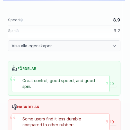
8.9
Speed
9.2
Spin
8.9
Control
Visa alla egenskaper
2.7
Tackiness
👍
FÖRDELAR
“
”
Great control, good speed, and good
spin.
👎
NACKDELAR
“
”
Some users find it less durable
compared to other rubbers.