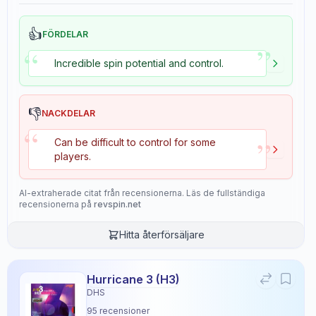
👍
FÖRDELAR
”
“
Incredible spin potential and control.
👎
NACKDELAR
“
”
Can be difficult to control for some
players.
AI-extraherade citat från recensionerna. Läs de fullständiga
recensionerna på
revspin.net
Hitta återförsäljare
Hurricane 3 (H3)
DHS
95
recensioner