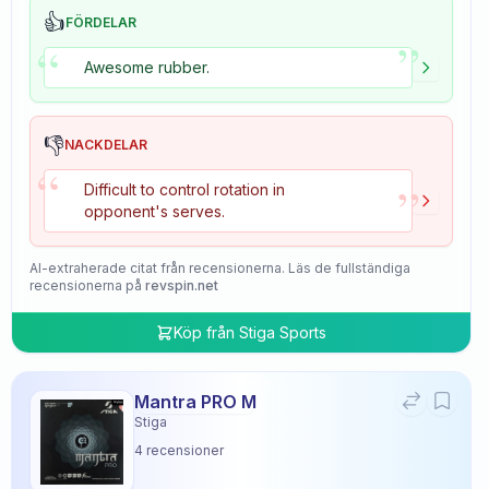
👍
FÖRDELAR
”
“
Awesome rubber.
👎
NACKDELAR
“
”
Difficult to control rotation in
opponent's serves.
AI-extraherade citat från recensionerna. Läs de fullständiga
recensionerna på
revspin.net
Köp från
Stiga Sports
Mantra PRO M
Stiga
4
recensioner