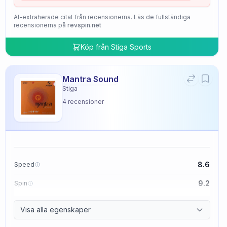
AI-extraherade citat från recensionerna. Läs de fullständiga
recensionerna på
revspin.net
Köp från
Stiga Sports
Mantra Sound
Stiga
4
recensioner
8.6
Speed
9.2
Spin
9.4
Control
Visa alla egenskaper
2.0
Tackiness