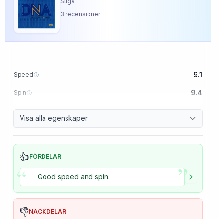
Stiga
3
recensioner
9.1
Speed
9.4
Spin
8.5
Control
Visa alla egenskaper
5.0
Tackiness
👍
FÖRDELAR
”
“
Good speed and spin.
👎
NACKDELAR