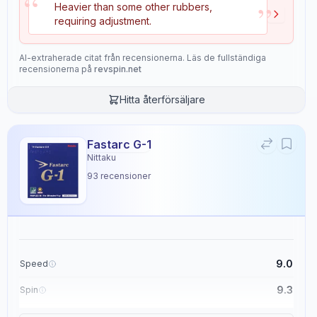
“
”
Heavier than some other rubbers,
Suited for players at a 7/10 skill level, this rubber is effective for both
requiring adjustment.
forehand and backhand strokes, making it a valuable asset for drives
and serves.
AI-extraherade citat från recensionerna. Läs de fullständiga
recensionerna på
revspin.net
Egenskaper
11
Hitta återförsäljare
Speed
Spin
8.8
9.0
Fastarc G-1
Nittaku
93
recensioner
Control
Tackiness
8.6
2.6
Weight
Sponge Hardness
4.4
4.5
9.0
Speed
9.3
Spin
Gears
Throw Angle
7.9
5.1
9.1
Control