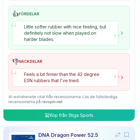
👍
FÖRDELAR
“
Little softer rubber with nice feeling, but
”
definitely not slow when played on
harder blades.
👎
NACKDELAR
“
”
Feels a bit firmer than the 42 degree
ESN rubbers that I've tried.
AI-extraherade citat från recensionerna. Läs de fullständiga
recensionerna på
revspin.net
Köp från
Stiga Sports
DNA Dragon Power 52.5