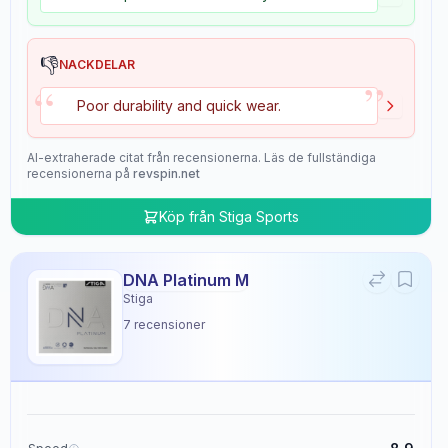
👎
NACKDELAR
”
“
Poor durability and quick wear.
AI-extraherade citat från recensionerna. Läs de fullständiga
recensionerna på
revspin.net
Köp från
Stiga Sports
DNA Platinum M
Stiga
7
recensioner