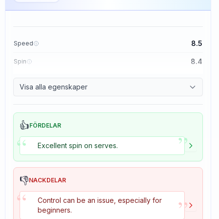
8.5
Speed
8.4
Spin
8.1
Control
Visa alla egenskaper
1.6
Tackiness
👍
FÖRDELAR
”
“
Excellent spin on serves.
👎
NACKDELAR
“
”
Control can be an issue, especially for
beginners.