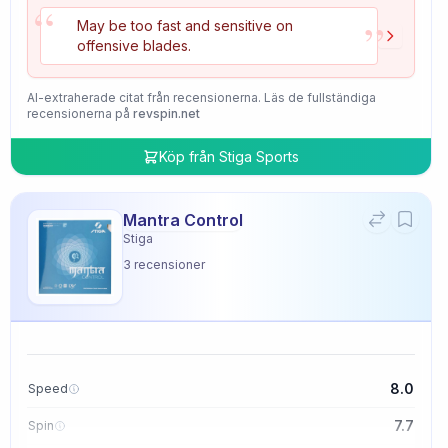
“
”
May be too fast and sensitive on
offensive blades.
AI-extraherade citat från recensionerna. Läs de fullständiga
recensionerna på
revspin.net
Köp från
Stiga Sports
Mantra Control
Stiga
3
recensioner
8.0
Speed
7.7
Spin