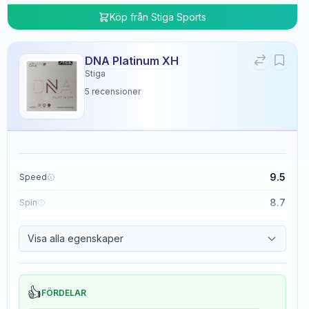
Köp från
Stiga Sports
DNA Platinum XH
Stiga
5
recensioner
9.5
Speed
8.7
Spin
8.3
Control
Visa alla egenskaper
0.0
Tackiness
👍
FÖRDELAR