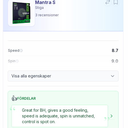
Mantra S
Stiga
3
recensioner
8.7
Speed
9.0
Spin
9.1
Control
Visa alla egenskaper
3.3
Tackiness
👍
FÖRDELAR
“
Great for BH, gives a good feeling,
”
speed is adequate, spin is unmatched,
control is spot on.