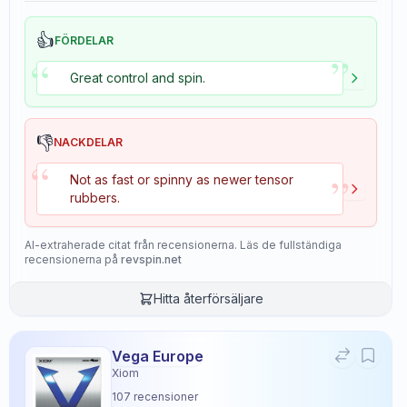
👍
FÖRDELAR
”
“
Great control and spin.
👎
NACKDELAR
“
”
Not as fast or spinny as newer tensor
rubbers.
AI-extraherade citat från recensionerna. Läs de fullständiga
recensionerna på
revspin.net
Hitta återförsäljare
Vega Europe
Xiom
107
recensioner