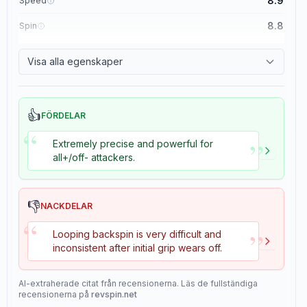
8.9
Speed
8.8
Spin
8.1
Control
Visa alla egenskaper
1.1
Tackiness
👍
FÖRDELAR
“
”
Extremely precise and powerful for
all+/off- attackers.
👎
NACKDELAR
“
”
Looping backspin is very difficult and
inconsistent after initial grip wears off.
AI-extraherade citat från recensionerna. Läs de fullständiga
recensionerna på
revspin.net