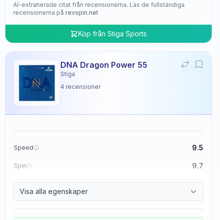
AI-extraherade citat från recensionerna. Läs de fullständiga
recensionerna på
revspin.net
Köp från
Stiga Sports
DNA Dragon Power 55
Stiga
4
recensioner
9.5
Speed
9.7
Spin
9.5
Control
Visa alla egenskaper
4.8
Tackiness