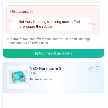
👎
NACKDELAR
“
”
Not very bouncy, requiring more effort
to engage the rubber.
AI-extraherade citat från recensionerna. Läs de fullständiga
recensionerna på
revspin.net
Köp från
Stiga Sports
NEO Hurricane 3
DHS
195
recensioner