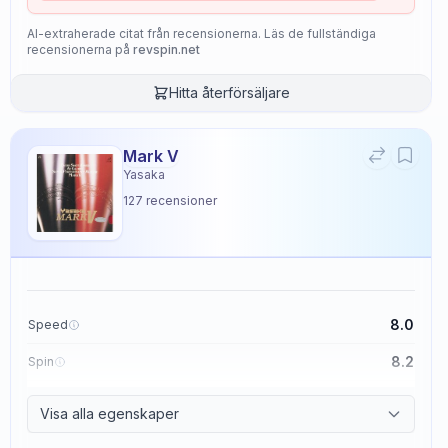
AI-extraherade citat från recensionerna. Läs de fullständiga
recensionerna på
revspin.net
Hitta återförsäljare
Mark V
Yasaka
127
recensioner
8.0
Speed
8.2
Spin
8.7
Control
Visa alla egenskaper
2.6
Tackiness