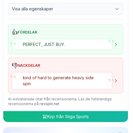
9.7
Control
Visa alla egenskaper
4.7
Tackiness
👍
FÖRDELAR
”
“
PERFECT, JUST BUY.
👎
NACKDELAR
“
”
kind of hard to generate heavy side
spin
AI-extraherade citat från recensionerna. Läs de fullständiga
recensionerna på
revspin.net
Köp från
Stiga Sports