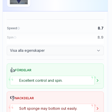
8.7
Speed
8.9
Spin
9.1
Control
Visa alla egenskaper
1.9
Tackiness
👍
FÖRDELAR
”
“
Excellent control and spin.
👎
NACKDELAR
”
“
Soft sponge may bottom out easily.