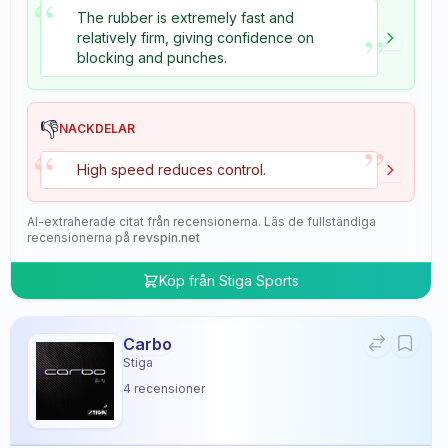
“
The rubber is extremely fast and
”
relatively firm, giving confidence on
blocking and punches.
👎
NACKDELAR
”
“
High speed reduces control.
AI-extraherade citat från recensionerna. Läs de fullständiga
recensionerna på
revspin.net
Köp från
Stiga Sports
Carbo
Stiga
4
recensioner