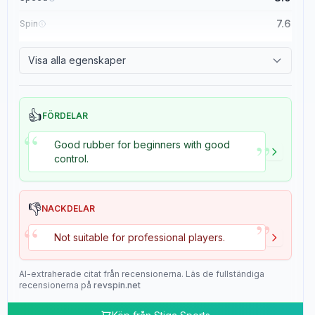
7.6
Spin
8.4
Control
Visa alla egenskaper
2.0
Tackiness
👍
FÖRDELAR
“
”
Good rubber for beginners with good
control.
👎
NACKDELAR
”
“
Not suitable for professional players.
AI-extraherade citat från recensionerna. Läs de fullständiga
recensionerna på
revspin.net