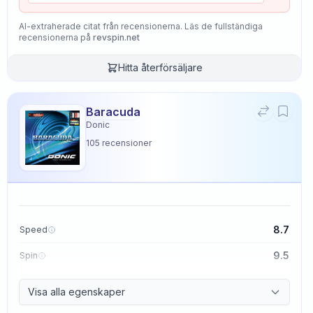
AI-extraherade citat från recensionerna. Läs de fullständiga
recensionerna på
revspin.net
Hitta återförsäljare
Baracuda
Donic
105
recensioner
8.7
Speed
9.5
Spin
8.6
Control
Visa alla egenskaper
2.3
Tackiness