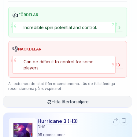
👍
FÖRDELAR
”
“
Incredible spin potential and control.
👎
NACKDELAR
“
”
Can be difficult to control for some
players.
AI-extraherade citat från recensionerna. Läs de fullständiga
recensionerna på
revspin.net
Hitta återförsäljare
Hurricane 3 (H3)
DHS
95
recensioner