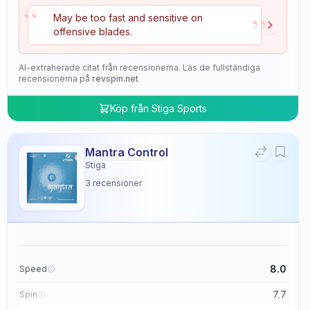
“
”
May be too fast and sensitive on
offensive blades.
AI-extraherade citat från recensionerna. Läs de fullständiga
recensionerna på
revspin.net
Köp från
Stiga Sports
Mantra Control
Stiga
3
recensioner
8.0
Speed
7.7
Spin