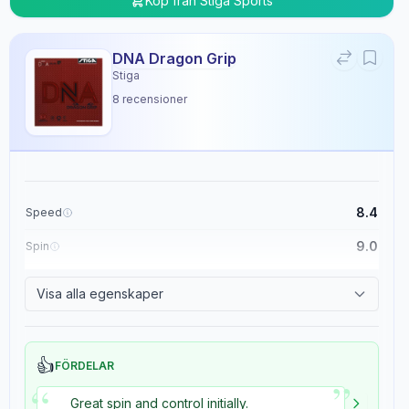
Köp från
Stiga Sports
DNA Dragon Grip
Stiga
8
recensioner
8.4
Speed
9.0
Spin
8.9
Control
Visa alla egenskaper
5.4
Tackiness
👍
FÖRDELAR
”
“
Great spin and control initially.