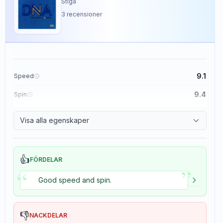
Stiga
3
recensioner
9.1
Speed
9.4
Spin
8.5
Control
Visa alla egenskaper
5.0
Tackiness
👍
FÖRDELAR
”
“
Good speed and spin.
👎
NACKDELAR