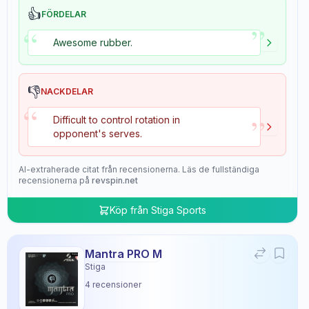
👍
FÖRDELAR
”
“
Awesome rubber.
👎
NACKDELAR
“
”
Difficult to control rotation in
opponent's serves.
AI-extraherade citat från recensionerna. Läs de fullständiga
recensionerna på
revspin.net
Köp från
Stiga Sports
Mantra PRO M
Stiga
4
recensioner