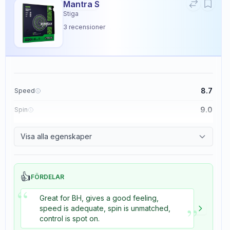
Mantra S
Stiga
3
recensioner
8.7
Speed
9.0
Spin
9.1
Control
Visa alla egenskaper
3.3
Tackiness
👍
FÖRDELAR
“
Great for BH, gives a good feeling,
”
speed is adequate, spin is unmatched,
control is spot on.