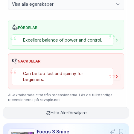
Visa alla egenskaper
2.4
Tackiness
👍
FÖRDELAR
”
“
Excellent balance of power and control.
👎
NACKDELAR
“
”
Can be too fast and spinny for
beginners.
AI-extraherade citat från recensionerna. Läs de fullständiga
recensionerna på
revspin.net
Hitta återförsäljare
Focus 3 Snipe