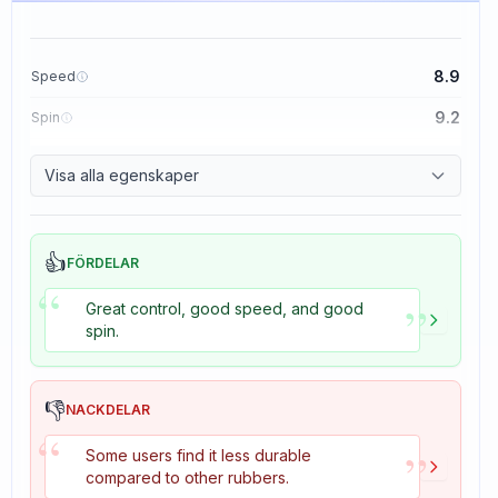
8.9
Speed
9.2
Spin
8.9
Control
Visa alla egenskaper
2.7
Tackiness
👍
FÖRDELAR
“
”
Great control, good speed, and good
spin.
👎
NACKDELAR
“
”
Some users find it less durable
compared to other rubbers.