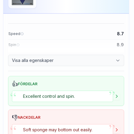
8.7
Speed
8.9
Spin
9.1
Control
Visa alla egenskaper
1.9
Tackiness
👍
FÖRDELAR
”
“
Excellent control and spin.
👎
NACKDELAR
”
“
Soft sponge may bottom out easily.