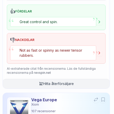
👍
FÖRDELAR
”
“
Great control and spin.
👎
NACKDELAR
“
”
Not as fast or spinny as newer tensor
rubbers.
AI-extraherade citat från recensionerna. Läs de fullständiga
recensionerna på
revspin.net
Hitta återförsäljare
Vega Europe
Xiom
107
recensioner