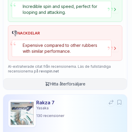
“
”
Incredible spin and speed, perfect for
looping and attacking.
👎
NACKDELAR
“
”
Expensive compared to other rubbers
with similar performance.
AI-extraherade citat från recensionerna. Läs de fullständiga
recensionerna på
revspin.net
Hitta återförsäljare
Rakza 7
Yasaka
130
recensioner