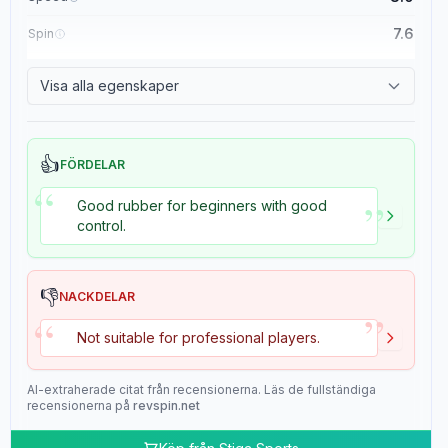
7.6
Spin
8.4
Control
Visa alla egenskaper
2.0
Tackiness
👍
FÖRDELAR
“
”
Good rubber for beginners with good
control.
👎
NACKDELAR
”
“
Not suitable for professional players.
AI-extraherade citat från recensionerna. Läs de fullständiga
recensionerna på
revspin.net