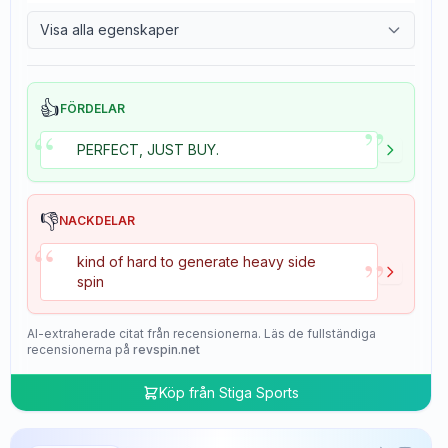
9.7
Control
Visa alla egenskaper
4.7
Tackiness
👍
FÖRDELAR
”
“
PERFECT, JUST BUY.
👎
NACKDELAR
“
”
kind of hard to generate heavy side
spin
AI-extraherade citat från recensionerna. Läs de fullständiga
recensionerna på
revspin.net
Köp från
Stiga Sports