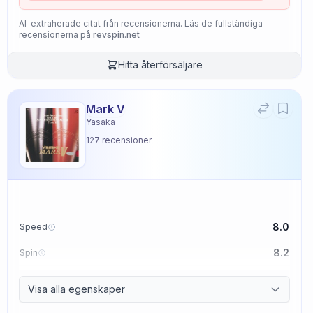
AI-extraherade citat från recensionerna. Läs de fullständiga
recensionerna på
revspin.net
Hitta återförsäljare
Mark V
Yasaka
127
recensioner
8.0
Speed
8.2
Spin
8.7
Control
Visa alla egenskaper
2.6
Tackiness