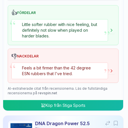
👍
FÖRDELAR
“
Little softer rubber with nice feeling, but
”
definitely not slow when played on
harder blades.
👎
NACKDELAR
“
”
Feels a bit firmer than the 42 degree
ESN rubbers that I've tried.
AI-extraherade citat från recensionerna. Läs de fullständiga
recensionerna på
revspin.net
Köp från
Stiga Sports
DNA Dragon Power 52.5