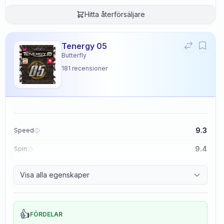
Hitta återförsäljare
Tenergy 05
Butterfly
181
recensioner
9.3
Speed
9.4
Spin
8.3
Control
Visa alla egenskaper
2.3
Tackiness
👍
FÖRDELAR