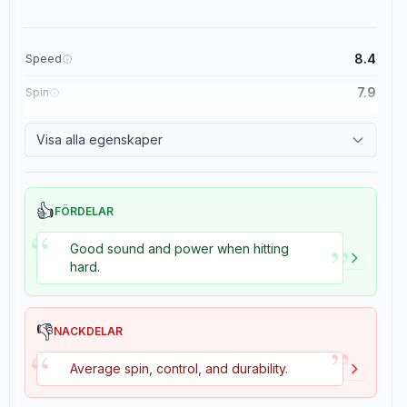
8.4
Speed
7.9
Spin
8.3
Control
Visa alla egenskaper
3.5
Tackiness
👍
FÖRDELAR
“
”
Good sound and power when hitting
hard.
👎
NACKDELAR
”
“
Average spin, control, and durability.