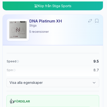
Köp från
Stiga Sports
DNA Platinum XH
Stiga
5
recensioner
9.5
Speed
8.7
Spin
8.3
Control
Visa alla egenskaper
0.0
Tackiness
👍
FÖRDELAR