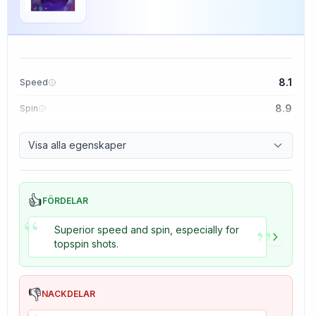
8.1
Speed
8.9
Spin
8.7
Control
Visa alla egenskaper
8.2
Tackiness
👍
FÖRDELAR
“
”
Superior speed and spin, especially for
topspin shots.
👎
NACKDELAR