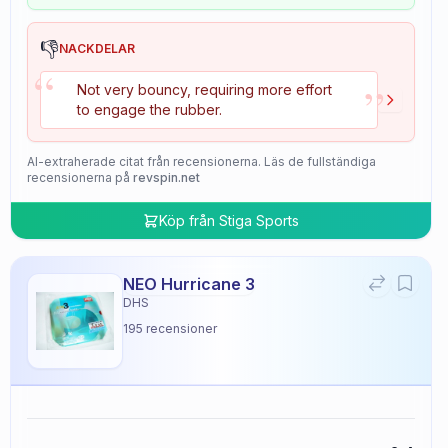
👎
NACKDELAR
“
”
Not very bouncy, requiring more effort
to engage the rubber.
AI-extraherade citat från recensionerna. Läs de fullständiga
recensionerna på
revspin.net
Köp från
Stiga Sports
NEO Hurricane 3
DHS
195
recensioner