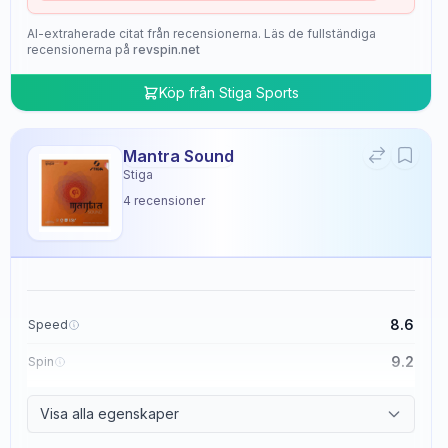
AI-extraherade citat från recensionerna. Läs de fullständiga
recensionerna på
revspin.net
Köp från
Stiga Sports
Mantra Sound
Stiga
4
recensioner
8.6
Speed
9.2
Spin
9.4
Control
Visa alla egenskaper
2.0
Tackiness