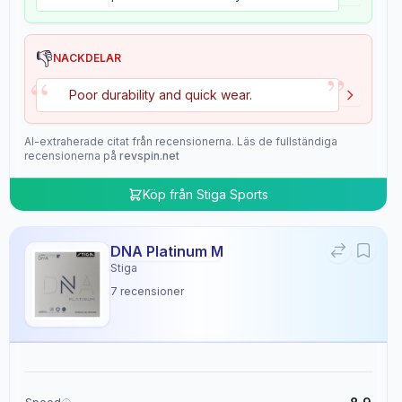
👎
NACKDELAR
”
“
Poor durability and quick wear.
AI-extraherade citat från recensionerna. Läs de fullständiga
recensionerna på
revspin.net
Köp från
Stiga Sports
DNA Platinum M
Stiga
7
recensioner