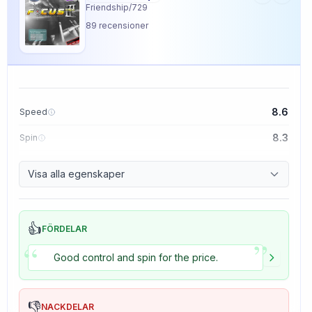
Friendship/729
89
recensioner
8.6
Speed
8.3
Spin
8.9
Control
Visa alla egenskaper
1.5
Tackiness
👍
FÖRDELAR
”
“
Good control and spin for the price.
👎
NACKDELAR