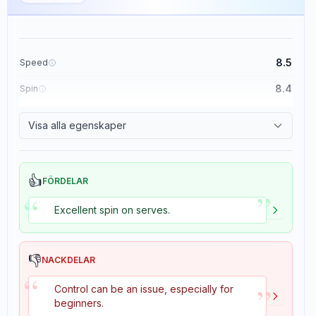
8.5
Speed
8.4
Spin
8.1
Control
Visa alla egenskaper
1.6
Tackiness
👍
FÖRDELAR
”
“
Excellent spin on serves.
👎
NACKDELAR
“
”
Control can be an issue, especially for
beginners.