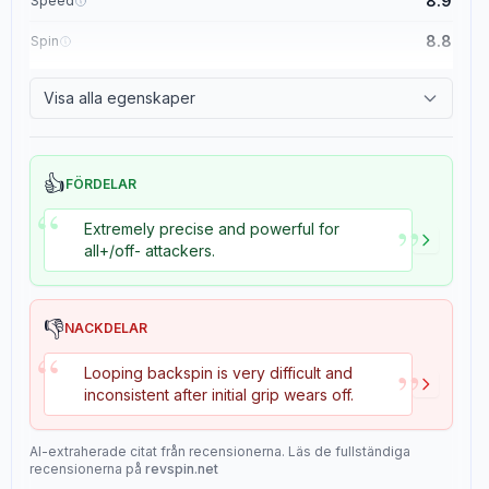
8.9
Speed
8.8
Spin
8.1
Control
Visa alla egenskaper
1.1
Tackiness
👍
FÖRDELAR
“
”
Extremely precise and powerful for
all+/off- attackers.
👎
NACKDELAR
“
”
Looping backspin is very difficult and
inconsistent after initial grip wears off.
AI-extraherade citat från recensionerna. Läs de fullständiga
recensionerna på
revspin.net