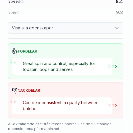
8.4
Speed
9.3
Spin
8.7
Control
Visa alla egenskaper
8.2
Tackiness
👍
FÖRDELAR
“
”
Great spin and control, especially for
topspin loops and serves.
👎
NACKDELAR
“
”
Can be inconsistent in quality between
batches.
AI-extraherade citat från recensionerna. Läs de fullständiga
recensionerna på
revspin.net