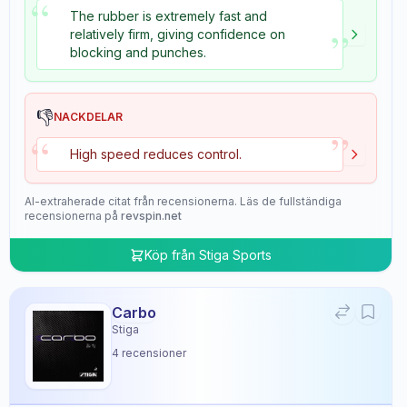
“
The rubber is extremely fast and
”
relatively firm, giving confidence on
blocking and punches.
👎
NACKDELAR
”
“
High speed reduces control.
AI-extraherade citat från recensionerna. Läs de fullständiga
recensionerna på
revspin.net
Köp från
Stiga Sports
Carbo
Stiga
4
recensioner