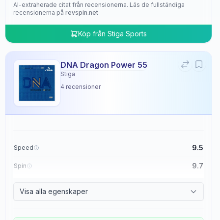
AI-extraherade citat från recensionerna. Läs de fullständiga
recensionerna på
revspin.net
Köp från
Stiga Sports
DNA Dragon Power 55
Stiga
4
recensioner
9.5
Speed
9.7
Spin
9.5
Control
Visa alla egenskaper
4.8
Tackiness