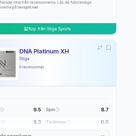
herade citat från recensionerna. Läs de fullständiga
onerna på
revspin.net
Köp från
Stiga Sports
DNA Platinum XH
Stiga
5
recensioner
9.5
8.7
Spin
8.3
0.0
l
Tackiness
alla egenskaper