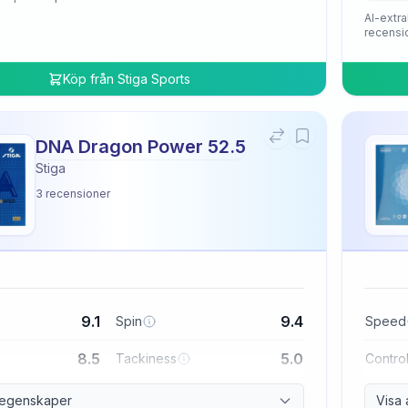
AI-extra
recensi
Köp från
Stiga Sports
DNA Dragon Power 52.5
Stiga
3
recensioner
9.1
9.4
Spin
Speed
8.5
5.0
Tackiness
Contro
a egenskaper
Visa 