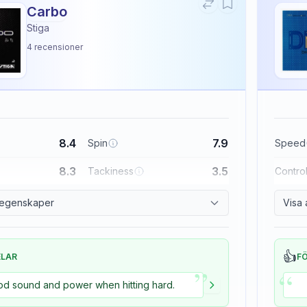
Carbo
Stiga
4
recensioner
8.4
7.9
Spin
Speed
8.3
3.5
Tackiness
Contro
a egenskaper
Visa 
👍
ELAR
F
”
“
d sound and power when hitting hard.