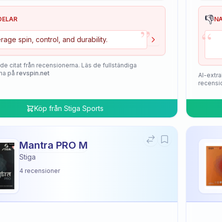
👎
DELAR
N
”
“
rage spin, control, and durability.
de citat från recensionerna. Läs de fullständiga
na på
revspin.net
AI-extra
recensi
Köp från
Stiga Sports
Mantra PRO M
Stiga
4
recensioner