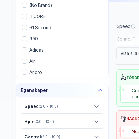
(No Brand)
.TCORE
Speed
61 Second
999
Control
Adidas
Visa all
Air
Andro
👍
FÖRD
Armstrong
“
Egenskaper
Goo
Artengo
con
Avalox (AVX)
Speed
(
2.0 - 10.0
)
Banco
👎
NACK
Spin
(
0.0 - 10.0
)
“
Banda
Not
Control
(
2.0 - 10.0
)