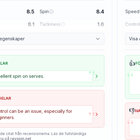
8.5
8.4
Spin
Speed
8.1
1.6
Tackiness
Contro
a egenskaper
Visa 
👍
ELAR
F
”
“
ellent spin on serves.
DELAR
”
👎
trol can be an issue, especially for
N
“
inners.
de citat från recensionerna. Läs de fullständiga
na på
revspin.net