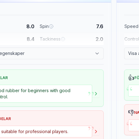
8.0
7.6
Spin
Speed
8.4
2.0
Tackiness
Contro
a egenskaper
Visa 
👍
ELAR
F
“
”
d rubber for beginners with good
trol.
👎
N
“
DELAR
”
 suitable for professional players.