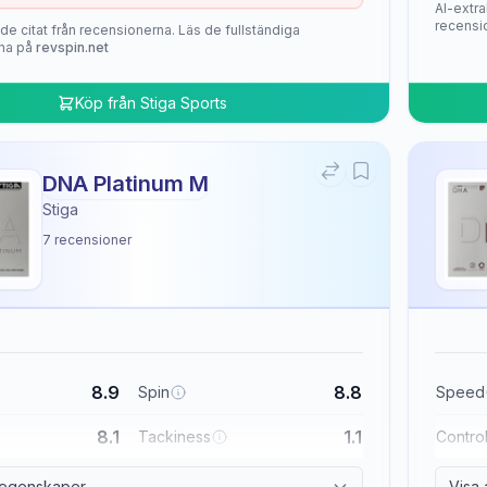
AI-extra
recensi
de citat från recensionerna. Läs de fullständiga
na på
revspin.net
Köp från
Stiga Sports
DNA Platinum M
Stiga
7
recensioner
8.9
8.8
Spin
Speed
8.1
1.1
Tackiness
Contro
a egenskaper
Visa 