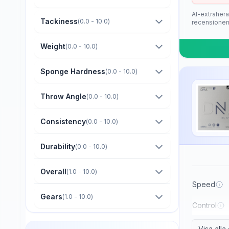
Barna Original
AI-extrahera
Boer
Tackiness
(
0.0 - 10.0
)
recensioner
Bomb
Weight
(
0.0 - 10.0
)
Butterfly
Sponge Hardness
(
0.0 - 10.0
)
CTT
Champion
Throw Angle
(
0.0 - 10.0
)
Cornilleau
Consistency
(
0.0 - 10.0
)
DHS
Durability
(
0.0 - 10.0
)
Darker
Dawei
Overall
(
1.0 - 10.0
)
Der Materialspezialist
Speed
Gears
(
1.0 - 10.0
)
Derwind
Control
Donic
Visa all