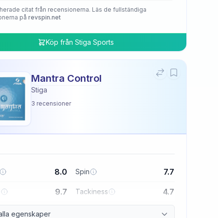
herade citat från recensionerna. Läs de fullständiga
onerna på
revspin.net
Köp från
Stiga Sports
Mantra Control
Stiga
3
recensioner
8.0
7.7
Spin
9.7
4.7
l
Tackiness
alla egenskaper