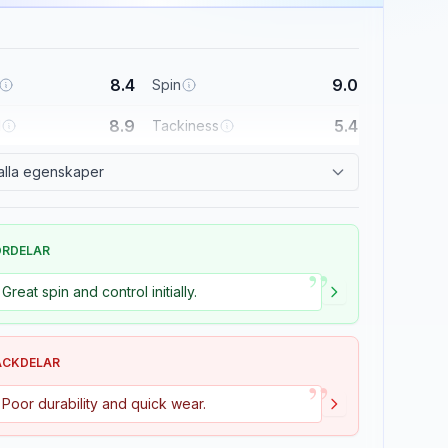
8.4
9.0
Spin
8.9
5.4
l
Tackiness
alla egenskaper
ÖRDELAR
”
Great spin and control initially.
ACKDELAR
”
Poor durability and quick wear.