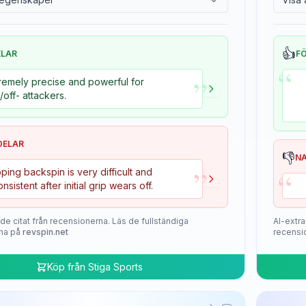
👍
ELAR
F
“
”
remely precise and powerful for
+/off- attackers.
DELAR
👎
N
”
“
ping backspin is very difficult and
onsistent after initial grip wears off.
de citat från recensionerna. Läs de fullständiga
AI-extra
na på
revspin.net
recensi
Köp från
Stiga Sports