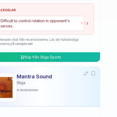
ACKDELAR
”
Difficult to control rotation in opponent's
serves.
herade citat från recensionerna. Läs de fullständiga
onerna på
revspin.net
Köp från
Stiga Sports
Mantra Sound
Stiga
4
recensioner