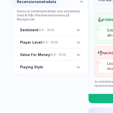
Recensionsmetadata
Donier
Dessa är sentimentvärden som extraheras
Double Fish
med AI från fritextrecensionerna på
👍
Revspin.net
FÖRD
Dr. Neubauer
“
Sentiment
(
0.0 - 10.0
)
Ext
Eastfield
all
Friendship/729
Player Level
(
0.0 - 10.0
)
GKI
👎
NACK
Value For Money
(
0.0 - 10.0
)
“
Gambler
Loo
Playing Style
inc
Gewo
Giant Dragon
AI-extrahera
recensioner
Globe
Goldway
Guo Qiu