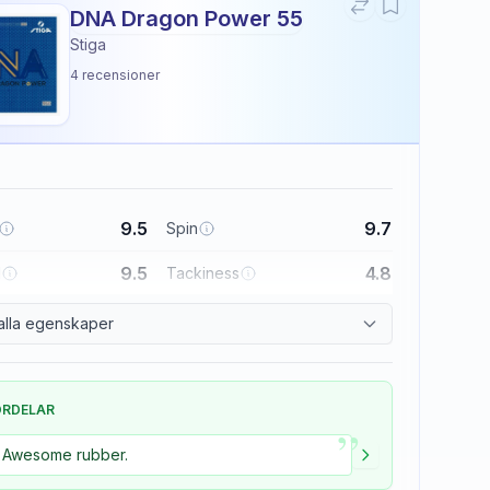
DNA Dragon Power 55
Stiga
4
recensioner
9.5
9.7
Spin
9.5
4.8
l
Tackiness
alla egenskaper
ÖRDELAR
”
Awesome rubber.