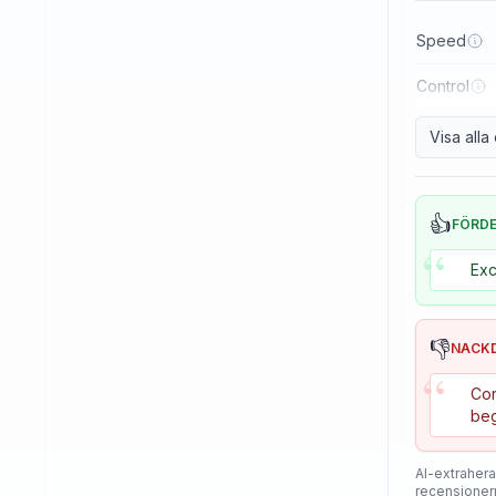
Reactor
Speed
Sanwei
Control
Sauer & Troger
Se7en
Visa all
Skitt
Soulspin
👍
FÖRD
“
SpinLord
Exc
Spintech
Stag
👎
NACK
Stiga
“
Con
Sunflex
beg
Sunnysix
AI-extrahera
Sword
recensioner