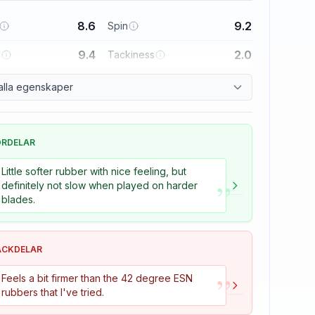
8.6
9.2
Spin
9.4
2.0
l
Tackiness
alla egenskaper
ÖRDELAR
Little softer rubber with nice feeling, but
”
definitely not slow when played on harder
blades.
ACKDELAR
”
Feels a bit firmer than the 42 degree ESN
rubbers that I've tried.