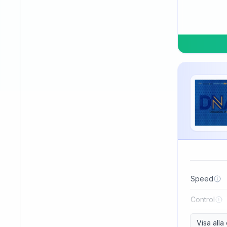
TSP
Three Sword
Tibhar
Tuttle
Uniker
Victas
Winning
Xiom
Xiying
XuShaoFa
Speed
Xuperman
Control
Yasaka
Visa all