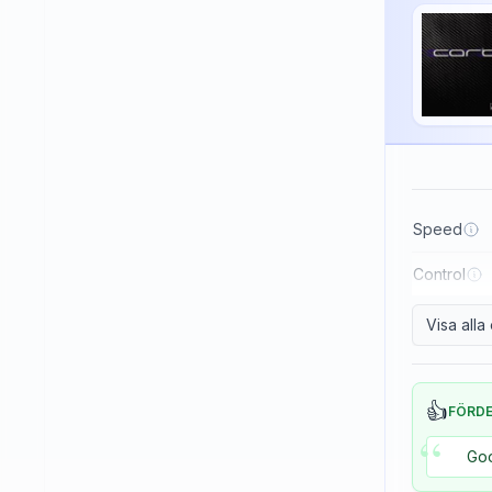
Haifu
Haitian
Hallmark
Huaruite
Huieson
ITC
Speed
Imperial
Control
JOOLA
Japtec
Visa all
Juic
KTL (LKT - Li Kuang Tsu)
👍
FÖRD
“
Killerspin
Goo
Kokutaku