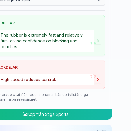
ÖRDELAR
The rubber is extremely fast and relatively
”
firm, giving confidence on blocking and
punches.
ACKDELAR
”
High speed reduces control.
herade citat från recensionerna. Läs de fullständiga
onerna på
revspin.net
Köp från
Stiga Sports