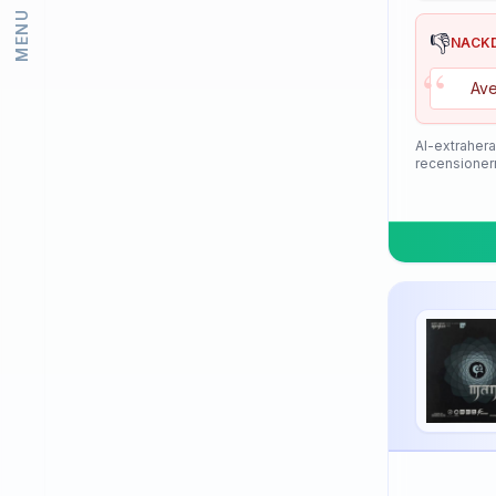
MENU
Lion
👎
NACK
“
Loki
Ave
Meteor
Mizuno
AI-extrahera
recensioner
Neottec
Nexy
Nimatsu
Nittaku
Palio
PimplePark
Pongori
Prasidha (Prashida)