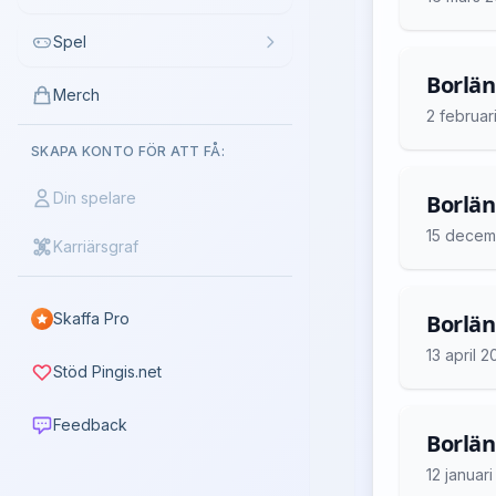
Spel
Borlän
Merch
2 februar
SKAPA KONTO FÖR ATT FÅ:
Din spelare
Borlän
15 decem
Karriärsgraf
Skaffa Pro
Borlän
13 april 
Stöd Pingis.net
Feedback
Borlän
12 januar