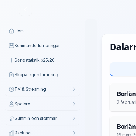
Hem
Dalarn
Kommande turneringar
Seriestatistik s25/26
Skapa egen turnering
TV & Streaming
Borlän
2 februar
Spelare
Gummin och stommar
Borlän
Ranking
16 mars 