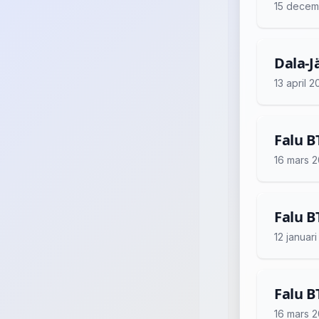
15 decem
Dala-Jä
13 april 
Falu B
16 mars 
Falu B
12 januar
Falu BT
16 mars 